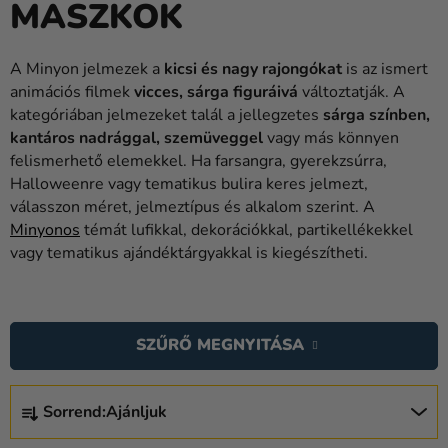
MASZKOK
Lufik
Esküvő
A Minyon jelmezek a
kicsi és nagy rajongókat
is az ismert
animációs filmek
vicces, sárga figuráivá
változtatják. A
Party
kategóriában jelmezeket talál a jellegzetes
sárga színben,
Dekoráció
kantáros nadrággal, szemüveggel
vagy más könnyen
és
felismerhető elemekkel. Ha farsangra, gyerekzsúrra,
kiegészítők
Halloweenre vagy tematikus bulira keres jelmezt,
válasszon méret, jelmeztípus és alkalom szerint. A
Jelmezek
Minyonos
témát lufikkal, dekorációkkal, partikellékekkel
vagy tematikus ajándéktárgyakkal is kiegészítheti.
Ruházat
Sütés
T
E
Újdonság
SZŰRŐ MEGNYITÁSA
R
Ajándékok
M
T
É
Sorrend:
Ajánljuk
E
Ünnepek
K