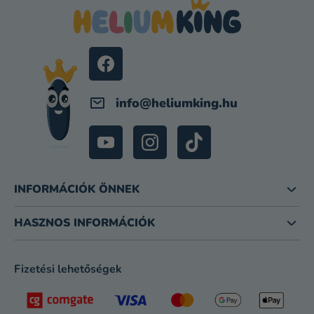
B
I
L
É
C
info
@
heliumking.hu
INFORMÁCIÓK ÖNNEK
HASZNOS INFORMÁCIÓK
Fizetési lehetőségek