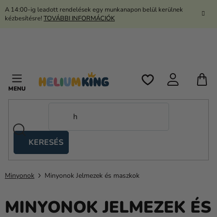
Ugrás
A 14:00-ig leadott rendelések egy munkanapon belül kerülnek
a
kézbesítésre!
TOVÁBBI INFORMÁCIÓK
fő
tartalomhoz
K
KERESÉS
Ollós
sátrak
Minyonok
Minyonok Jelmezek és maszkok
Kanekalon
Hélium
MINYONOK JELMEZEK ÉS
és