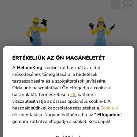
R
E
Kreatív
M
kellékek
K
É
L
K
Témák
I
E
S
Személyre
K
szabott
T
R
termékek
Á
E
ÉRTÉKELJÜK AZ ÖN MAGÁNÉLETÉT
J
N
Kiárusítás
A
A
HeliumKing
cookie-kat használ az oldal
D
működésének támogatására, a hirdetések
Rólunk
E
testreszabására és a szolgáltatások javítására.
Z
Gyerek fiú jelmez -
Gyerek lány jelmez -
Kapcsolat
Oldalunk használatával Ön elfogadja a cookie-k
Minyon
Minyon
É
használatát. Természetesen
ide
kattintva
visszautasíthatja az összes opcionális cookie-t. A
S
használt sütikkel kapcsolatos részleteket a
Cookie-k
12 290 Ft
12 290 Ft
E
részben találja. Nagyon örülnénk, ha az "
Elfogadom
"
gombra kattintva elfogadja a sütiket. Köszönjük!
BŐVEBBEN
BŐVEBBEN