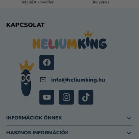
feladást követően
ingyenes
L
KAPCSOLAT
Á
B
L
É
C
info
@
heliumking.hu
INFORMÁCIÓK ÖNNEK
HASZNOS INFORMÁCIÓK