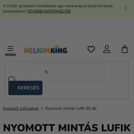
Ugrás
A 14:00-ig leadott rendelések egy munkanapon belül kerülnek
a
kézbesítésre!
TOVÁBBI INFORMÁCIÓK
fő
tartalomhoz
K
KERESÉS
Ollós
sátrak
Kedvező lufiszettek
Nyomott mintás lufik 50 db
Kanekalon
Hélium
NYOMOTT MINTÁS LUFIK
és