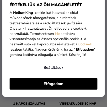
Kreatív
ÉRTÉKELJÜK AZ ÖN MAGÁNÉLETÉT
kellékek
A
HeliumKing
cookie-kat használ az oldal
De a többi kategóriát is megtekintheti.
működésének támogatására, a hirdetések
Témák
testreszabására és a szolgáltatások javítására.
Személyre
Oldalunk használatával Ön elfogadja a cookie-k
VÁSÁRLÁS FOLYTATÁSA
szabott
használatát. Természetesen
ide
kattintva
visszautasíthatja az összes opcionális cookie-t. A
termékek
használt sütikkel kapcsolatos részleteket a
Cookie-k
Kiárusítás
részben találja. Nagyon örülnénk, ha az "
Elfogadom
"
gombra kattintva elfogadja a sütiket. Köszönjük!
Rólunk
Beállítások
Kapcsolat
ÁRU RAKTÁRON
INGYENES SZÁLLÍTÁS
több mint 30.000 termék
19 900 ft felett kínáljuk
Elfogadom
1 NAPOS SZÁLLÍTÁS
VISSZAKÜLDÉS 30 NAP