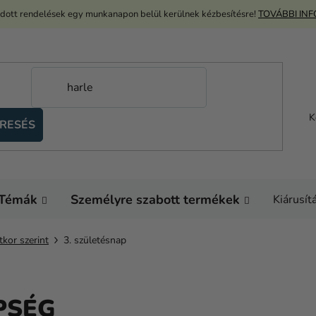
adott rendelések egy munkanapon belül kerülnek kézbesítésre!
TOVÁBBI IN
K
RESÉS
Témák
Személyre szabott termékek
Kiárusít
tkor szerint
3. születésnap
PSÉG