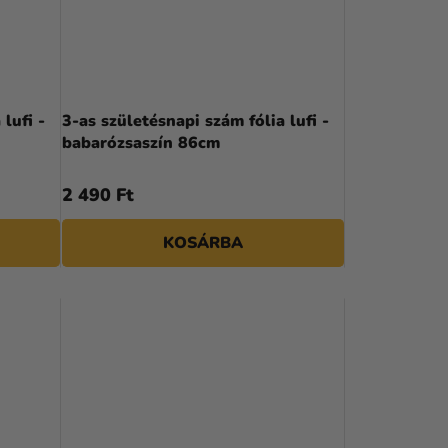
lufi -
3-as születésnapi szám fólia lufi -
babarózsaszín 86cm
2 490 Ft
KOSÁRBA