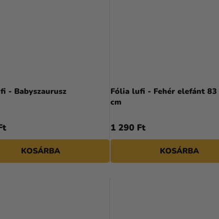
ufi - Babyszaurusz
Fólia lufi - Fehér elefánt 83
cm
Ft
1 290 Ft
KOSÁRBA
KOSÁRBA