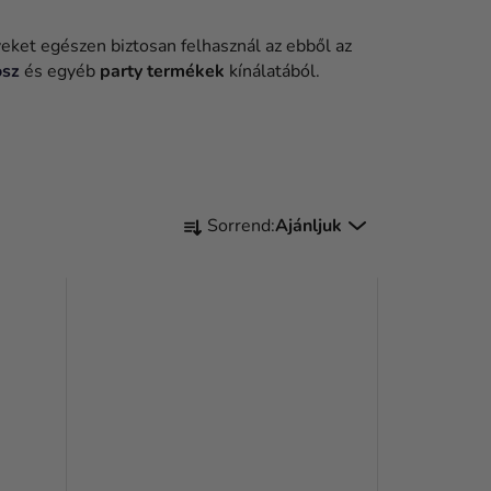
yeket egészen biztosan felhasznál az ebből az
osz
és egyéb
party termékek
kínálatából.
T
Sorrend:
Ajánljuk
E
R
M
É
K
E
K