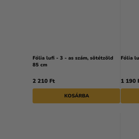
Fólia lufi - 3 - as szám, sötétzöld
Fólia l
85 cm
2 210 Ft
1 190 
KOSÁRBA