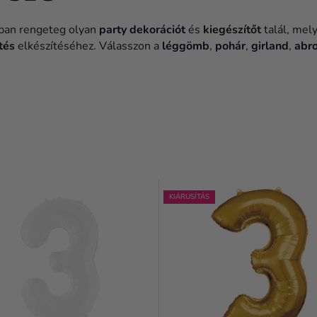
ban rengeteg olyan
party dekorációt
és
kiegészítőt
talál, mel
tés
elkészítéséhez. Válasszon a
léggömb
,
pohár
,
girland
,
abr
KIÁRUSÍTÁS