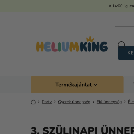
Ugrás
A 14:00-ig le
a
fő
tartalomhoz
KE
Termékajánlat
Kezdőlap
Party
Gyerek ünnepség
Fiú ünnepség
Éle
3. SZÜLINAPI ÜNNE