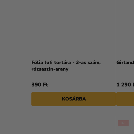
Fólia lufi tortára - 3-as szám,
Girland
rózsaszín-arany
390 Ft
1 290 
KOSÁRBA
TOP