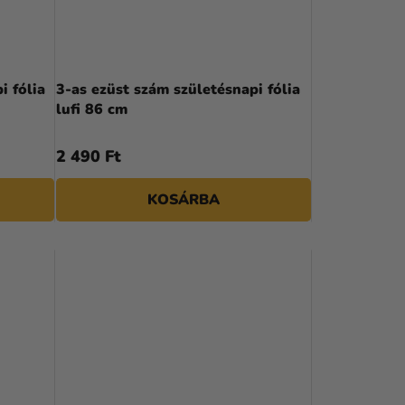
R
E
N
i fólia
3-as ezüst szám születésnapi fólia
lufi 86 cm
D
E
2 490 Ft
Z
KOSÁRBA
É
S
E