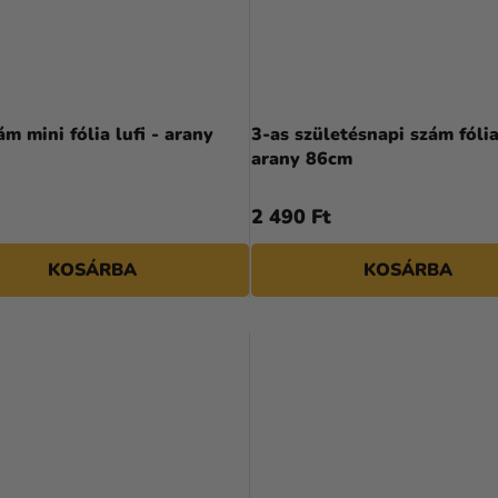
ám mini fólia lufi - arany
3-as születésnapi szám fólia 
arany 86cm
2 490 Ft
KOSÁRBA
KOSÁRBA