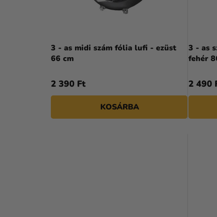
A
E
N
K
E
L
3 - as midi szám fólia lufi - ezüst
3 - as 
L
66 cm
fehér 
I
S
2 390 Ft
2 490 
T
KOSÁRBA
Á
J
A