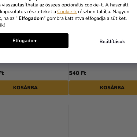
a visszautasíthatja az összes opcionális cookie-t. A használt
 kapcsolatos részleteket a
Cookie-k
részben találja. Nagyon
, ha az "
Elfogadom
" gombra kattintva elfogadja a sütiket.
ük!
Elfogadom
Beállítások
ületésnapi szám fólia lufi
Csillagszóró arany 3-as
 86 cm
Ft
540 Ft
KOSÁRBA
KOSÁRBA