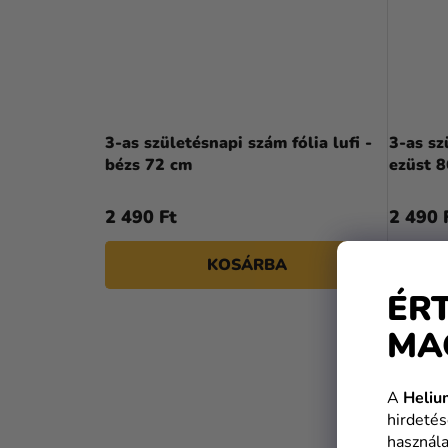
3-as születésnapi szám fólia lufi -
3-as sz
bézs 72 cm
ezüst 
2 490 Ft
2 490 
KOSÁRBA
ÉR
MA
A
Heliu
hirdetés
használa