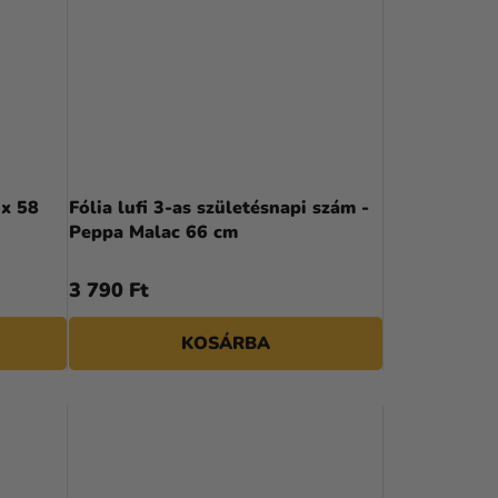
 x 58
Fólia lufi 3-as születésnapi szám -
Peppa Malac 66 cm
3 790 Ft
KOSÁRBA