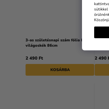
kattintv
sütikkel
örülnénk
Köszönj
3-as születésnapi szám fólia lufi -
3-as sz
világoskék 86cm
fekete
2 490 Ft
2 490 
KOSÁRBA