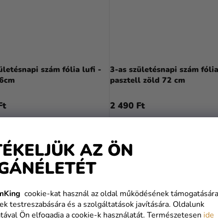
ületésnapi szám fólia lufi -
3-as születésnapi szám fólia 
86cm
pasztell zöld 72 cm
Ft
2 490 Ft
KOSÁRBA
KOSÁRBA
TÉKELJÜK AZ ÖN
GÁNÉLETÉT
mKing
cookie-kat használ az oldal működésének támogatására
ek testreszabására és a szolgáltatások javítására. Oldalunk
tával Ön elfogadja a cookie-k használatát. Természetesen
ide