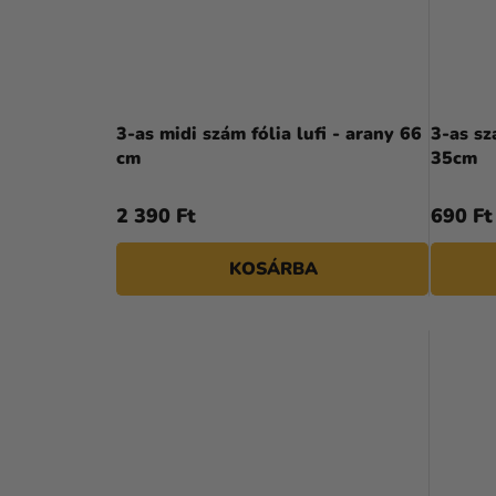
3-as midi szám fólia lufi - arany 66
3-as sz
cm
35cm
2 390 Ft
690 Ft
KOSÁRBA