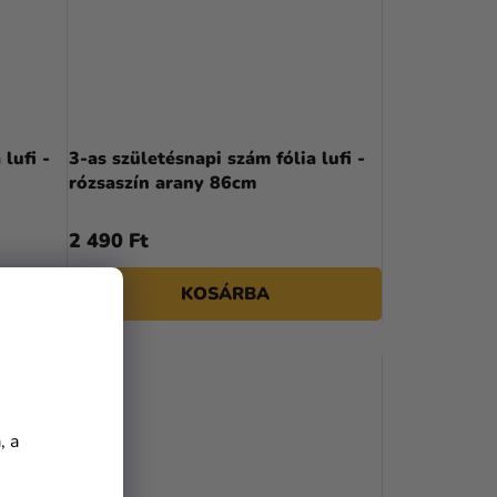
lufi -
3-as születésnapi szám fólia lufi -
rózsaszín arany 86cm
2 490 Ft
KOSÁRBA
, a