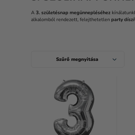
A
3. születésnap megünnepléséhez
kínálatunk
alkalomból rendezett, felejthetetlen
party díszí
O
L
D
T
A
E
L
R
S
M
Ó
É
P
K