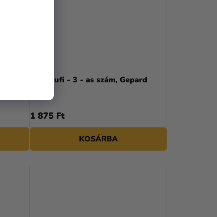
Fólia lufi - 3 - as szám, Gepard
1 875 Ft
KOSÁRBA