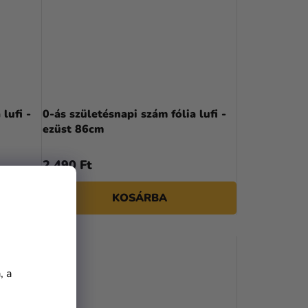
lufi -
0-ás születésnapi szám fólia lufi -
ezüst 86cm
2 490 Ft
KOSÁRBA
, a