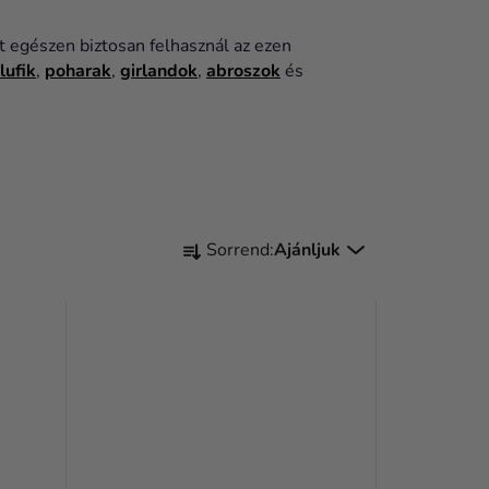
 egészen biztosan felhasznál az ezen
lufik
,
poharak
,
girlandok
,
abroszok
és
T
Sorrend:
Ajánljuk
E
R
M
É
K
E