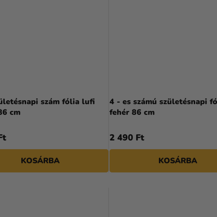
ületésnapi szám fólia lufi
4 - es számú születésnapi fól
 86 cm
fehér 86 cm
Ft
2 490 Ft
KOSÁRBA
KOSÁRBA