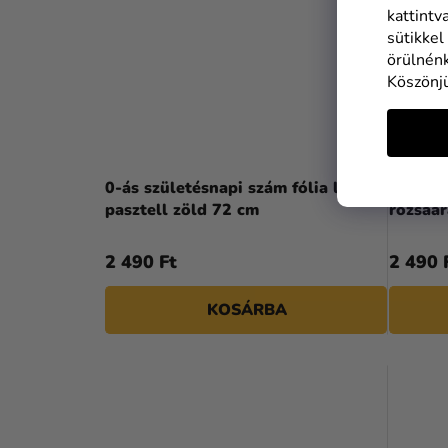
kattintv
sütikkel
örülnénk
Köszönj
0-ás születésnapi szám fólia lufi -
0-ás sz
pasztell zöld 72 cm
rózsaa
2 490 Ft
2 490 
KOSÁRBA