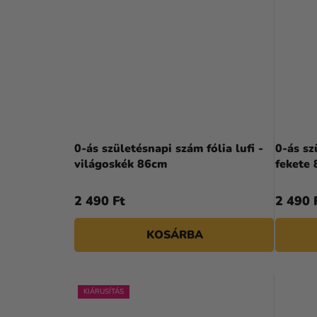
0-ás születésnapi szám fólia lufi -
0-ás sz
világoskék 86cm
fekete
2 490 Ft
2 490 
KOSÁRBA
KIÁRUSÍTÁS