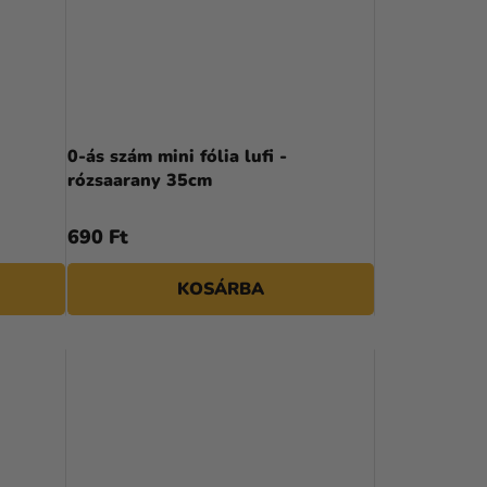
0-ás szám mini fólia lufi -
rózsaarany 35cm
690 Ft
KOSÁRBA