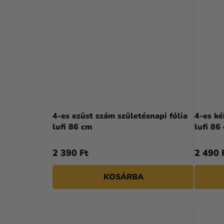
4-es ezüst szám születésnapi fólia
4-es ké
lufi 86 cm
lufi 86
2 390 Ft
2 490 
KOSÁRBA