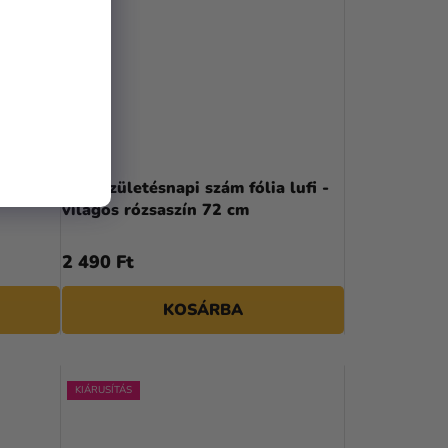
lufi -
0-ás születésnapi szám fólia lufi -
világos rózsaszín 72 cm
2 490 Ft
KOSÁRBA
KIÁRUSÍTÁS