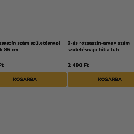
zsaszín szám születésnapi
0-ás rózsaszín-arany szám
ufi 86 cm
születésnapi fólia lufi
Ft
2 490 Ft
KOSÁRBA
KOSÁRBA