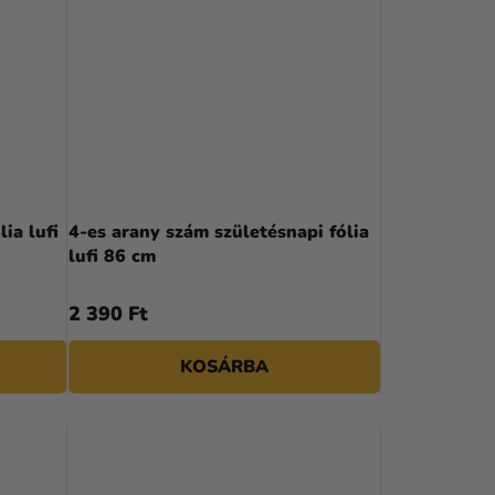
ia lufi
4-es arany szám születésnapi fólia
lufi 86 cm
2 390 Ft
KOSÁRBA