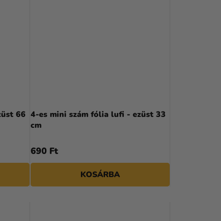
züst 66
4-es mini szám fólia lufi - ezüst 33
cm
690 Ft
KOSÁRBA