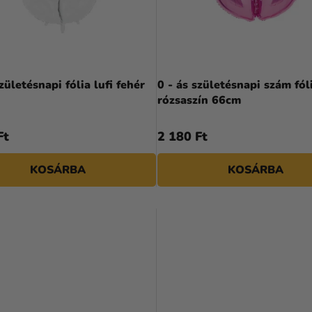
születésnapi fólia lufi fehér
0 - ás születésnapi szám fóli
rózsaszín 66cm
Ft
2 180 Ft
KOSÁRBA
KOSÁRBA