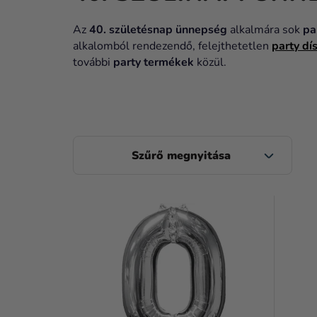
Az
40. születésnap ünnepség
alkalmára sok
pa
alkalomból rendezendő, felejthetetlen
party dí
további
party termékek
közül.
O
L
D
T
A
E
L
R
S
M
Ó
É