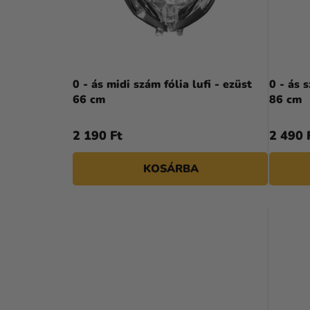
P
K
A
E
N
K
E
L
0 - ás midi szám fólia lufi - ezüst
0 - ás 
L
66 cm
86 cm
I
S
2 190 Ft
2 490 
T
KOSÁRBA
Á
J
A