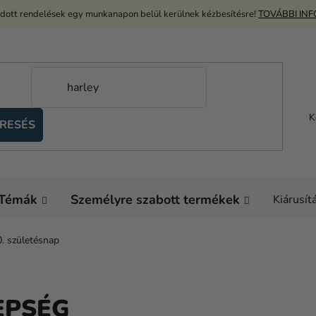
adott rendelések egy munkanapon belül kerülnek kézbesítésre!
TOVÁBBI IN
K
RESÉS
Témák
Személyre szabott termékek
Kiárusít
. születésnap
EPSÉG