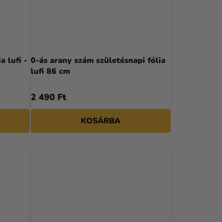
K
R
E
N
a lufi -
0-ás arany szám születésnapi fólia
lufi 86 cm
D
E
2 490 Ft
Z
KOSÁRBA
É
S
E