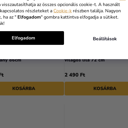
a visszautasíthatja az összes opcionális cookie-t. A használt
 kapcsolatos részleteket a
Cookie-k
részben találja. Nagyon
, ha az "
Elfogadom
" gombra kattintva elfogadja a sütiket.
ük!
Elfogadom
Beállítások
ületésnapi szám fólia lufi -
0-ás születésnapi szám fólia 
rany 86cm
világos lila 72 cm
Ft
2 490 Ft
KOSÁRBA
KOSÁRBA