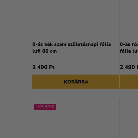
0-ás kék szám születésnapi fólia
0-ás ró
lufi 86 cm
fólia l
2 490 Ft
2 490 
KOSÁRBA
KIÁRUSÍTÁS