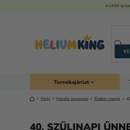
Ugrás
A 14:00-ig le
a
fő
tartalomhoz
KE
Termékajánlat
Kezdőlap
Party
Felnőtt ünnepség
Életkor szerint
40
40. SZÜLINAPI ÜNN