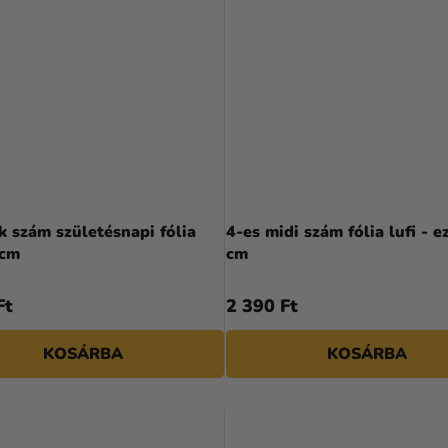
k szám születésnapi fólia
4-es midi szám fólia lufi - e
 cm
cm
Ft
2 390 Ft
KOSÁRBA
KOSÁRBA