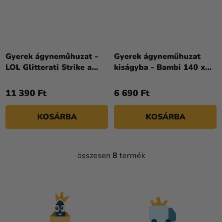
Gyerek ágyneműhuzat -
Gyerek ágyneműhuzat
LOL Glitterati Strike a
kiságyba - Bambi 140 x
pose 140 x 200 cm
200 cm
11 390 Ft
6 690 Ft
KOSÁRBA
KOSÁRBA
összesen
8
termék
L
I
S
T
A
I