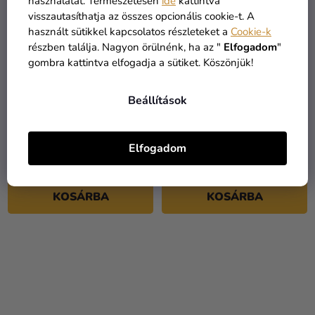
használatát. Természetesen
ide
kattintva
visszautasíthatja az összes opcionális cookie-t. A
használt sütikkel kapcsolatos részleteket a
Cookie-k
részben találja. Nagyon örülnénk, ha az "
Elfogadom
"
gombra kattintva elfogadja a sütiket. Köszönjük!
Beállítások
Ágyneműhuzat -
Ágyneműhuzat kiságyba -
University of Cambridge
Panda 100 x 135 cm
140 x 200 cm
Elfogadom
12 290 Ft
9 230 Ft
KOSÁRBA
KOSÁRBA