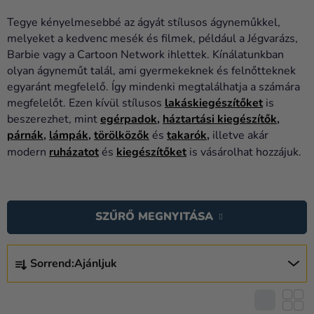
Lufik
Tegye kényelmesebbé az ágyát stílusos ágyneműkkel,
Esküvő
melyeket a kedvenc mesék és filmek, például a Jégvarázs,
Barbie vagy a Cartoon Network ihlettek. Kínálatunkban
Party
olyan ágyneműt talál, ami gyermekeknek és felnőtteknek
egyaránt megfelelő. Így mindenki megtalálhatja a számára
Dekoráció
megfelelőt. Ezen kívül stílusos
lakáskiegészítőket
is
és
beszerezhet, mint
egérpadok
,
háztartási kiegészítők
,
kiegészítők
párnák
,
lámpák
,
törölközők
és
takarók
,
illetve akár
modern
ruházatot
és
kiegészítőket
is vásárolhat hozzájuk.
Jelmezek
Ruházat
T
E
Sütés
SZŰRŐ MEGNYITÁSA
R
Újdonság
M
T
É
Sorrend:
Ajánljuk
Ajándékok
E
K
R
Ünnepek
E
M