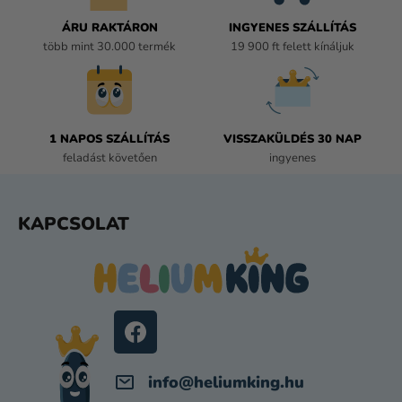
R
Á
ÁRU RAKTÁRON
INGYENES SZÁLLÍTÁS
N
több mint 30.000 termék
19 900 ft felett kínáljuk
Y
Í
T
Á
1 NAPOS SZÁLLÍTÁS
VISSZAKÜLDÉS 30 NAP
S
feladást követően
ingyenes
E
L
E
L
KAPCSOLAT
M
Á
E
B
I
L
É
C
info
@
heliumking.hu