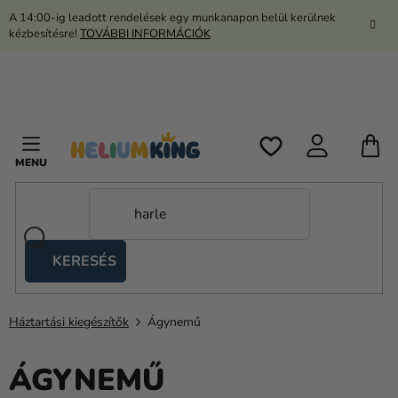
Ugrás
A 14:00-ig leadott rendelések egy munkanapon belül kerülnek
a
kézbesítésre!
TOVÁBBI INFORMÁCIÓK
fő
tartalomhoz
K
KERESÉS
Ollós
sátrak
Háztartási kiegészítők
Ágynemű
Kanekalon
Hélium
ÁGYNEMŰ
és