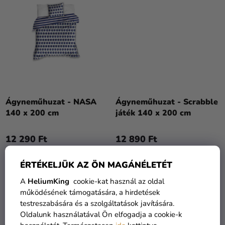
Ágyneműhuzat - NASA
Ágyneműhuzat - Scrabble
140 x 200 cm
játék 140 x 200 cm
12 290 Ft
12 890 Ft
KOSÁRBA
KOSÁRBA
ÉRTÉKELJÜK AZ ÖN MAGÁNÉLETÉT
A
HeliumKing
cookie-kat használ az oldal
működésének támogatására, a hirdetések
testreszabására és a szolgáltatások javítására.
Oldalunk használatával Ön elfogadja a cookie-k