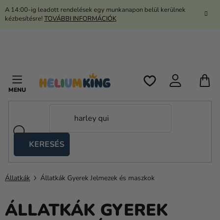
Ugrás
A 14:00-ig leadott rendelések egy munkanapon belül kerülnek
a
kézbesítésre!
TOVÁBBI INFORMÁCIÓK
fő
tartalomhoz
K
KERESÉS
Ollós
sátrak
Állatkák
Állatkák Gyerek Jelmezek és maszkok
Kanekalon
Hélium
ÁLLATKÁK GYEREK
és