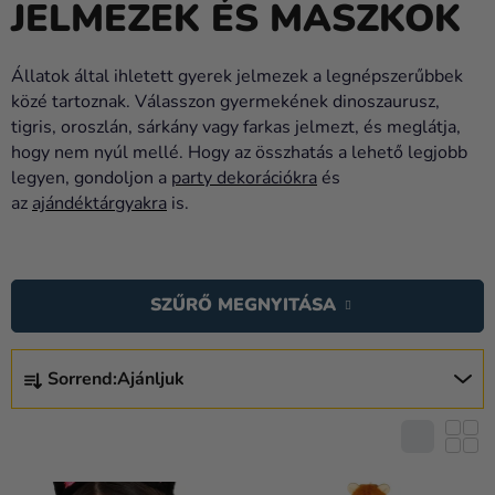
JELMEZEK ÉS MASZKOK
Lufik
Esküvő
Állatok által ihletett gyerek jelmezek a legnépszerűbbek
közé tartoznak. Válasszon gyermekének dinoszaurusz,
Party
tigris, oroszlán, sárkány vagy farkas jelmezt, és meglátja,
Dekoráció
hogy nem nyúl mellé. Hogy az összhatás a lehető legjobb
és
legyen, gondoljon a
party dekorációkra
és
kiegészítők
az
ajándéktárgyakra
is.
Jelmezek
T
E
Ruházat
SZŰRŐ MEGNYITÁSA
R
Sütés
M
T
É
Újdonság
Sorrend:
Ajánljuk
E
K
R
Ajándékok
E
M
K
Ünnepek
É