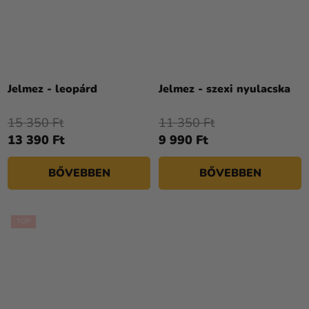
A
termék
Jelmez - leopárd
Jelmez - szexi nyulacska
átlagos
értékelése
15 350 Ft
11 350 Ft
5-
13 390 Ft
9 990 Ft
ből
4,1
BŐVEBBEN
BŐVEBBEN
csillag.
TOP