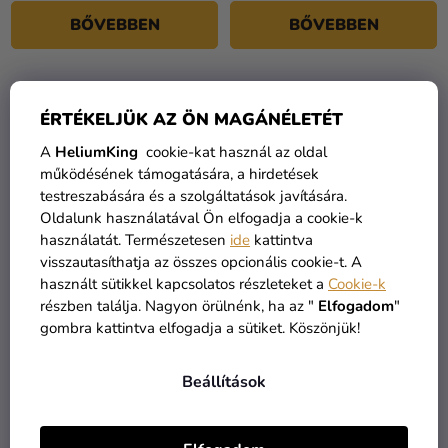
4,0
BŐVEBBEN
BŐVEBBEN
csillag.
TOP
ÉRTÉKELJÜK AZ ÖN MAGÁNÉLETÉT
A
HeliumKing
cookie-kat használ az oldal
működésének támogatására, a hirdetések
testreszabására és a szolgáltatások javítására.
Oldalunk használatával Ön elfogadja a cookie-k
használatát. Természetesen
ide
kattintva
visszautasíthatja az összes opcionális cookie-t. A
A
használt sütikkel kapcsolatos részleteket a
Cookie-k
termék
részben találja. Nagyon örülnénk, ha az "
Elfogadom
"
Gyermek jelmez – Panda
Gyermek jelmez a
átlagos
gombra kattintva elfogadja a sütiket. Köszönjük!
legkisebbek számára -
értékelése
denevér
14 510 Ft
9 190 Ft
5-
12 690 Ft
7 990 Ft
Beállítások
ből
5,0
BŐVEBBEN
BŐVEBBEN
csillag.