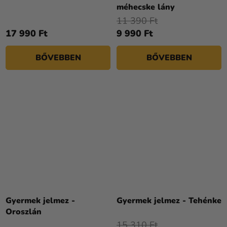
méhecske lány
11 390 Ft
17 990 Ft
9 990 Ft
BŐVEBBEN
BŐVEBBEN
Gyermek jelmez -
Gyermek jelmez - Tehénke
Oroszlán
15 310 Ft