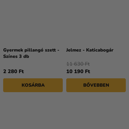
Gyermek pillangó szett -
Jelmez - Katicabogár
Színes 3 db
11 630 Ft
2 280 Ft
10 190 Ft
KOSÁRBA
BŐVEBBEN