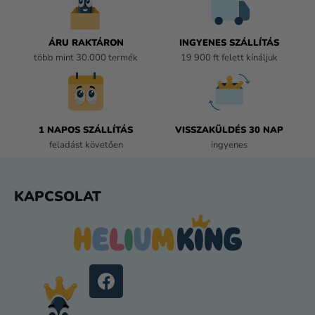
N
Y
Í
ÁRU RAKTÁRON
INGYENES SZÁLLÍTÁS
T
több mint 30.000 termék
19 900 ft felett kínáljuk
Á
S
E
L
E
1 NAPOS SZÁLLÍTÁS
VISSZAKÜLDÉS 30 NAP
M
feladást követően
ingyenes
E
I
L
KAPCSOLAT
Á
B
L
É
C