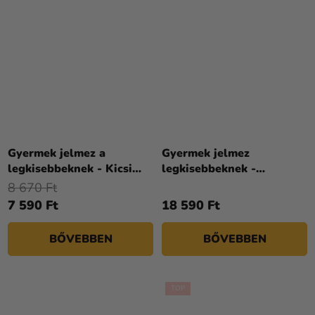
Gyermek jelmez a
Gyermek jelmez
legkisebbeknek - Kicsi
legkisebbeknek -
rénszarvas
Egyszarvú
8 670 Ft
7 590 Ft
18 590 Ft
BŐVEBBEN
BŐVEBBEN
TOP