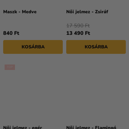
Maszk - Medve
Női jelmez - Zsiráf
17 590 Ft
840 Ft
13 490 Ft
KOSÁRBA
KOSÁRBA
TOP
A
termék
Női jelmez - egér
Női jelmez - Flamingó