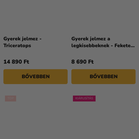
Gyerek jelmez -
Gyerek jelmez a
Triceratops
legkisebbeknek - Fekete
macska
14 890 Ft
8 690 Ft
BŐVEBBEN
BŐVEBBEN
TOP
KIÁRUSÍTÁS