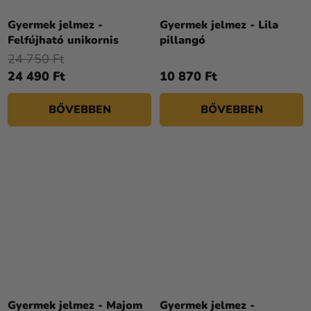
A
termék
Gyermek jelmez -
Gyermek jelmez - Lila
átlagos
Felfújható unikornis
pillangó
értékelése
24 750 Ft
5-
24 490 Ft
10 870 Ft
ből
5,0
BŐVEBBEN
BŐVEBBEN
csillag.
Gyermek jelmez - Majom
Gyermek jelmez -