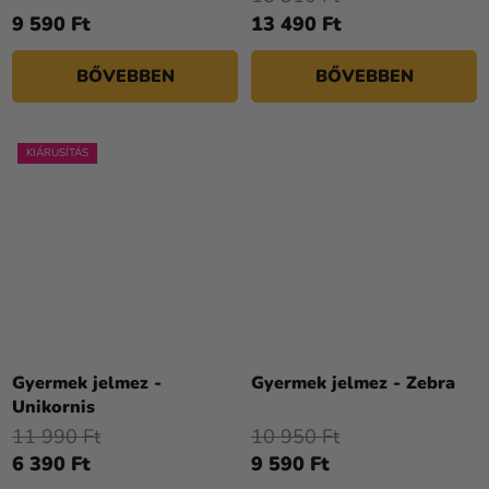
9 590 Ft
13 490 Ft
BŐVEBBEN
BŐVEBBEN
KIÁRUSÍTÁS
A
termék
Gyermek jelmez -
Gyermek jelmez - Zebra
átlagos
Unikornis
értékelése
11 990 Ft
10 950 Ft
5-
6 390 Ft
9 590 Ft
ből