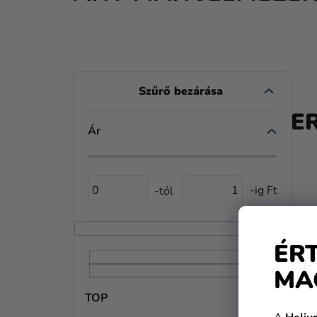
O
L
A TE
D
Ár
A
L
0
1
S
Ó
ÉR
P
MA
A
TOP
N