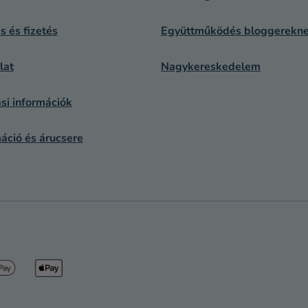
ás és fizetés
Együttműködés bloggerekn
lat
Nagykereskedelem
si információk
áció és árucsere