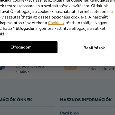
VÁSÁRLÁS FOLYTATÁSA
mKing
cookie-kat használ az oldal működésének támogatására
ek testreszabására és a szolgáltatások javítására. Oldalunk
tával Ön elfogadja a cookie-k használatát. Természetesen
ide
a visszautasíthatja az összes opcionális cookie-t. A használt
 kapcsolatos részleteket a
Cookie-k
részben találja. Nagyon
, ha az "
Elfogadom
" gombra kattintva elfogadja a sütiket.
ük!
Elfogadom
Beállítások
INGYENES
1 NAPOS
SZÁLLÍTÁS
SZÁLLÍTÁS
19 900 ft felett
feladást köve
kínáljuk
MÁCIÓK ÖNNEK
HASZNOS INFORMÁCIÓK
Parti blog