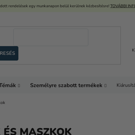
adott rendelések egy munkanapon belül kerülnek kézbesítésre!
TOVÁBBI IN
K
RESÉS
Témák
Személyre szabott termékek
Kiárusít
kok
K ÉS MASZKOK