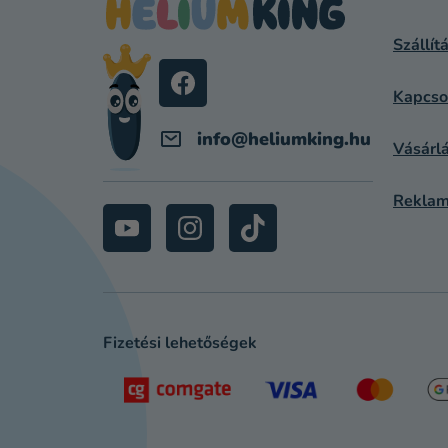
L
Szállít
É
C
Kapcso
info
@
heliumking.hu
Vásárlá
Reklam
Fizetési lehetőségek