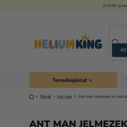
Ugrás
A 14:00-ig le
a
fő
tartalomhoz
KE
Termékajánlat
Kezdőlap
Témák
Ant man
Ant man Jelmezek és masz
ANT MAN JELMEZE