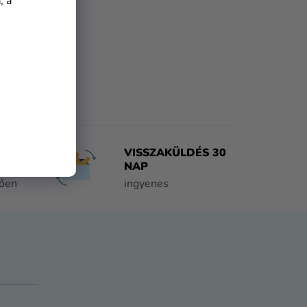
, a
VISSZAKÜLDÉS 30
NAP
tően
ingyenes