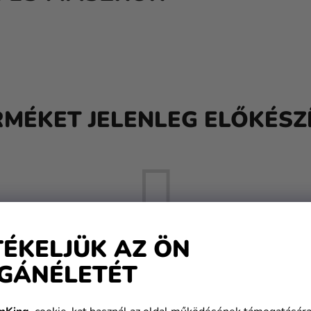
RMÉKET JELENLEG ELŐKÉSZÍ
TÉKELJÜK AZ ÖN
GÁNÉLETÉT
De a többi kategóriát is megtekintheti.