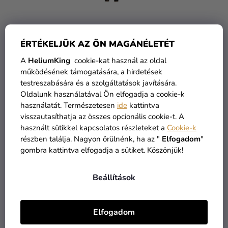
N
Kreatív
A
D
kellékek
E
Z
Témák
Gyermek jelmez - Íjász
ÉRTÉKELJÜK AZ ÖN MAGÁNÉLETÉT
É
Személyre
A
HeliumKing
cookie-kat használ az oldal
S
szabott
működésének támogatására, a hirdetések
10 990 Ft
E
testreszabására és a szolgáltatások javítására.
termékek
Oldalunk használatával Ön elfogadja a cookie-k
BŐVEBBEN
Kiárusítás
használatát. Természetesen
ide
kattintva
visszautasíthatja az összes opcionális cookie-t. A
Rólunk
használt sütikkel kapcsolatos részleteket a
Cookie-k
részben találja. Nagyon örülnénk, ha az "
Elfogadom
"
összesen
1
termék
L
Kapcsolat
gombra kattintva elfogadja a sütiket. Köszönjük!
I
S
Beállítások
T
A
I
Elfogadom
R
Á
ÁRU RAKTÁRON
INGYENES SZÁLLÍTÁS