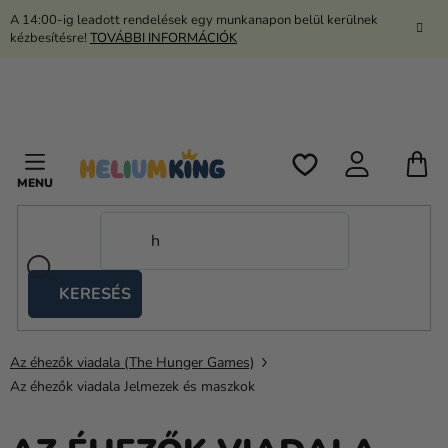
Ugrás
A 14:00-ig leadott rendelések egy munkanapon belül kerülnek
a
kézbesítésre!
TOVÁBBI INFORMÁCIÓK
fő
tartalomhoz
K
KERESÉS
Ollós
sátrak
Az éhezők viadala (The Hunger Games)
Kanekalon
Az éhezők viadala Jelmezek és maszkok
Hélium
és