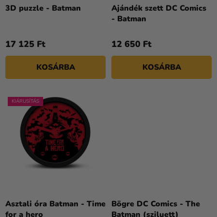
Kreatív
Z
3D puzzle - Batman
Ajándék szett DC Comics
kellékek
- Batman
É
S
Témák
17 125 Ft
12 650 Ft
E
Személyre
KOSÁRBA
KOSÁRBA
szabott
termékek
Kiárusítás
KIÁRUSÍTÁS
Rólunk
Kapcsolat
Asztali óra Batman - Time
Bögre DC Comics - The
for a hero
Batman (sziluett)