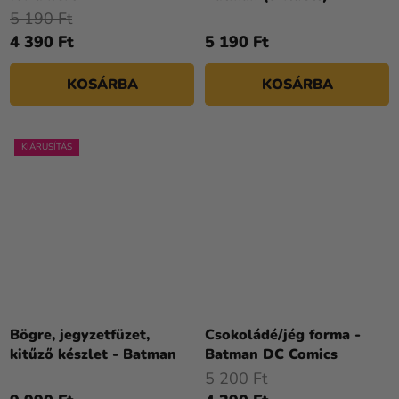
5 190 Ft
4 390 Ft
5 190 Ft
KOSÁRBA
KOSÁRBA
KIÁRUSÍTÁS
Bögre, jegyzetfüzet,
Csokoládé/jég forma -
kitűző készlet - Batman
Batman DC Comics
5 200 Ft