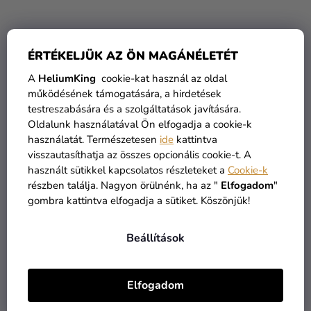
ÉRTÉKELJÜK AZ ÖN MAGÁNÉLETÉT
A
HeliumKing
cookie-kat használ az oldal
működésének támogatására, a hirdetések
testreszabására és a szolgáltatások javítására.
Oldalunk használatával Ön elfogadja a cookie-k
használatát. Természetesen
ide
kattintva
visszautasíthatja az összes opcionális cookie-t. A
Kitűző DC Comics -
Kitűző készlet DC Comics
használt sütikkel kapcsolatos részleteket a
Cookie-k
Batman
- The Batman
részben találja. Nagyon örülnénk, ha az "
Elfogadom
"
gombra kattintva elfogadja a sütiket. Köszönjük!
2 050 Ft
1 250 Ft
Beállítások
KOSÁRBA
KOSÁRBA
Elfogadom