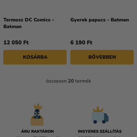
Termosz DC Comics -
Gyerek papucs - Batman
Batman
12 050 Ft
6 190 Ft
KOSÁRBA
BŐVEBBEN
összesen
20
termék
L
I
S
T
A
I
R
Á
ÁRU RAKTÁRON
INGYENES SZÁLLÍTÁS