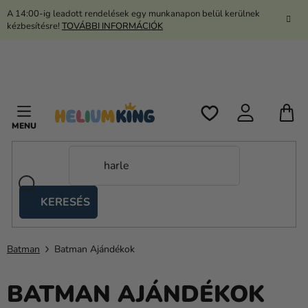
Ugrás
A 14:00-ig leadott rendelések egy munkanapon belül kerülnek
a
kézbesítésre!
TOVÁBBI INFORMÁCIÓK
fő
tartalomhoz
K
KERESÉS
Ollós
sátrak
Batman
Batman Ajándékok
Kanekalon
Hélium
BATMAN AJÁNDÉKOK
és