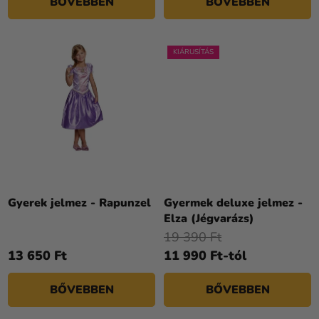
BŐVEBBEN
BŐVEBBEN
KIÁRUSÍTÁS
Gyerek jelmez - Rapunzel
Gyermek deluxe jelmez -
Elza (Jégvarázs)
19 390 Ft
13 650 Ft
11 990 Ft-tól
BŐVEBBEN
BŐVEBBEN