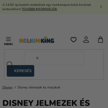
Ugrás
A 14:00-ig leadott rendelések egy munkanapon belül kerülnek
a
kézbesítésre!
TOVÁBBI INFORMÁCIÓK
fő
tartalomhoz
K
KERESÉS
Ollós
sátrak
Disney
Disney Jelmezek és maszkok
Kanekalon
Hélium
DISNEY JELMEZEK ÉS
és