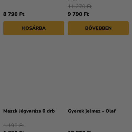
értékelése
11 270 Ft
5-
8 790 Ft
9 790 Ft
ből
4,0
KOSÁRBA
BŐVEBBEN
csillag.
Maszk Jégvarázs 6 drb
Gyerek jelmez - Olaf
1 190 Ft