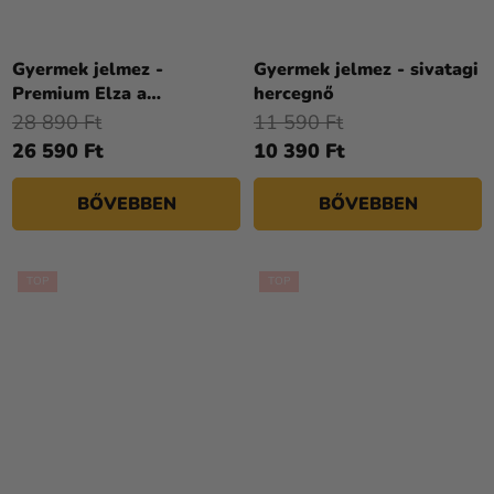
A
termék
Gyermek jelmez -
Gyermek jelmez - sivatagi
átlagos
Premium Elza a
hercegnő
értékelése
Jégvarázsból
28 890 Ft
11 590 Ft
5-
26 590 Ft
10 390 Ft
ből
5,0
BŐVEBBEN
BŐVEBBEN
csillag.
TOP
TOP
A