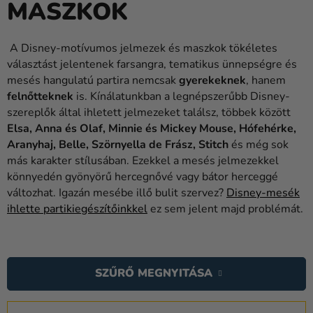
MASZKOK
Lufik
Esküvő
A Disney-motívumos jelmezek és maszkok tökéletes
választást jelentenek farsangra, tematikus ünnepségre és
Party
mesés hangulatú partira nemcsak
gyerekeknek
, hanem
Dekoráció
felnőtteknek
is. Kínálatunkban a legnépszerűbb Disney-
és
szereplők által ihletett jelmezeket találsz, többek között
kiegészítők
Elsa, Anna és Olaf, Minnie és Mickey Mouse, Hófehérke,
Aranyhaj, Belle, Szörnyella de Frász, Stitch
és még sok
Jelmezek
más karakter stílusában. Ezekkel a mesés jelmezekkel
könnyedén gyönyörű hercegnővé vagy bátor herceggé
Ruházat
változhat. Igazán mesébe illő bulit szervez?
Disney-mesék
ihlette partikiegészítőinkkel
ez sem jelent majd problémát.
Sütés
Újdonság
T
E
Ajándékok
SZŰRŐ MEGNYITÁSA
R
Ünnepek
M
T