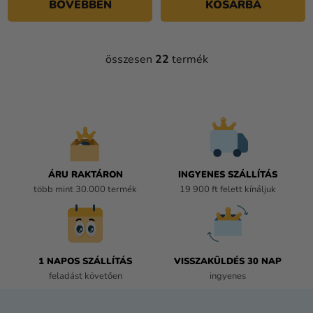
BŐVEBBEN
KOSÁRBA
összesen
22
termék
L
I
S
T
A
I
R
Á
ÁRU RAKTÁRON
INGYENES SZÁLLÍTÁS
N
több mint 30.000 termék
19 900 ft felett kínáljuk
Y
Í
T
Á
1 NAPOS SZÁLLÍTÁS
VISSZAKÜLDÉS 30 NAP
S
feladást követően
ingyenes
E
L
E