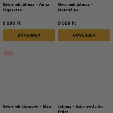
termék
Gyermek jelmez – Anna
Gyermek jelmez –
átlagos
Jégvarázs
Hófehérke
értékelése
5-
9 990 Ft
9 590 Ft
ből
4,0
BŐVEBBEN
BŐVEBBEN
csillag.
TOP
A
termék
Gyermek köppeny - Elza
Jelmez - Szörnyella de
átlagos
Frász