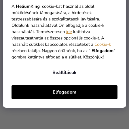
A
HeliumKing
cookie-kat használ az oldal
működésének támogatására, a hirdetések
testreszabására és a szolgáltatások javítására.
Oldalunk használatával Ön elfogadja a cookie-k
Gyermek jelmez - Minnie
Gyermek jelmez - Olaf
használatát. Természetesen
ide
kattintva
visszautasíthatja az összes opcionális cookie-t. A
9 190 Ft
használt sütikkel kapcsolatos részleteket a
Cookie-k
részben találja. Nagyon örülnénk, ha az "
Elfogadom
"
4 990 Ft
7 990 Ft
gombra kattintva elfogadja a sütiket. Köszönjük!
BŐVEBBEN
BŐVEBBEN
Beállítások
Elfogadom