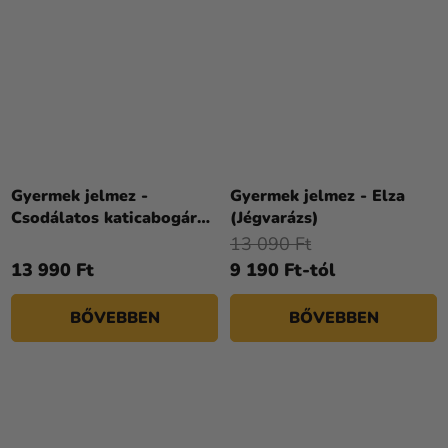
A
termék
Gyermek jelmez -
Gyermek jelmez - Elza
átlagos
Csodálatos katicabogár
(Jégvarázs)
értékelése
Ladybug
13 090 Ft
5-
13 990 Ft
9 190 Ft-tól
ből
4,3
BŐVEBBEN
BŐVEBBEN
csillag.