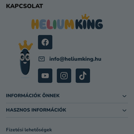
L
KAPCSOLAT
M
Á
E
B
I
L
É
C
info
@
heliumking.hu
INFORMÁCIÓK ÖNNEK
HASZNOS INFORMÁCIÓK
Fizetési lehetőségek