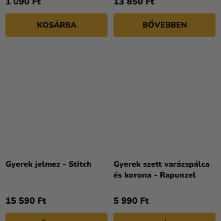
1 090 Ft
13 850 Ft
KOSÁRBA
BŐVEBBEN
Gyerek jelmez - Stitch
Gyerek szett varázspálca
és korona - Rapunzel
15 590 Ft
5 990 Ft