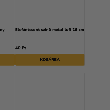
any
Elefántcsont színű metál lufi 26 cm
40 Ft
KOSÁRBA