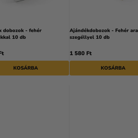
k dobozok - fehér
Ajándékdobozok - Fehér ar
akkal 10 db
szegéllyel 10 db
Ft
1 580 Ft
KOSÁRBA
KOSÁRBA