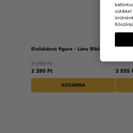
kattintv
sütikkel
örülnénk
Köszönj
Elsőáldozó figura - Lány Bibliával
Fa dob
10 x 1
3 290 Ft
2 390 Ft
2 555 
KOSÁRBA