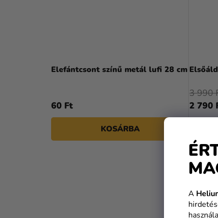
Elefántcsont színű metál lufi 28 cm
Elsőáld
3 990 
60 Ft
2 790 
KOSÁRBA
ÉR
MA
A
Heliu
hirdetés
használa