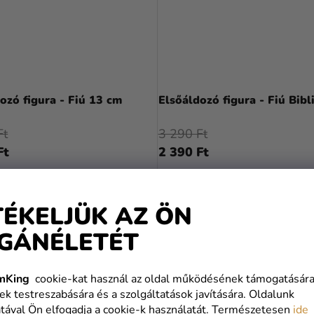
ozó figura - Fiú 13 cm
Elsőáldozó figura - Fiú Bibl
Ft
3 290 Ft
Ft
2 390 Ft
KOSÁRBA
KOSÁRBA
TÉKELJÜK AZ ÖN
GÁNÉLETÉT
mKing
cookie-kat használ az oldal működésének támogatására
ek testreszabására és a szolgáltatások javítására. Oldalunk
tával Ön elfogadja a cookie-k használatát. Természetesen
ide