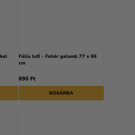
kel
Fólia lufi - Fehér galamb 77 x 66
cm
890 Ft
KOSÁRBA