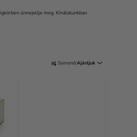
égkörben ünnepelje meg. Kínálatunkban
T
Sorrend:
Ajánljuk
E
R
M
É
K
E
K