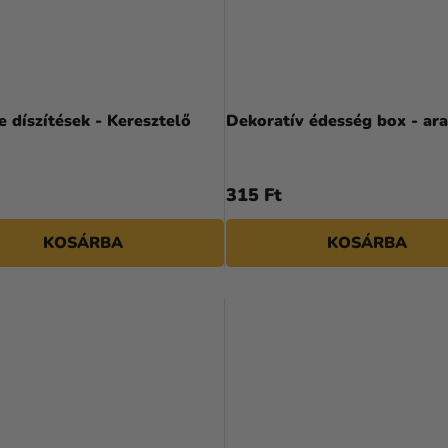
 díszítések - Keresztelő
Dekoratív édesség box - ar
315 Ft
KOSÁRBA
KOSÁRBA