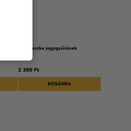
s USB-
Fa dobozka jegygyűrűnek
2 390 Ft
KOSÁRBA