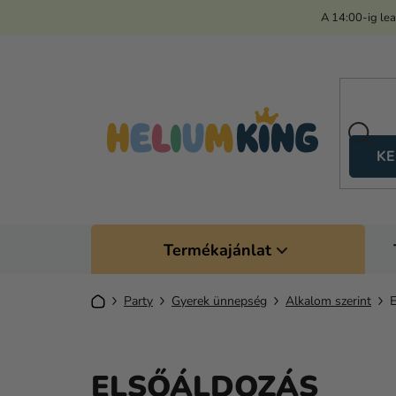
Ugrás
A 14:00-ig le
a
fő
tartalomhoz
KE
Termékajánlat
Kezdőlap
Party
Gyerek ünnepség
Alkalom szerint
E
ELSŐÁLDOZÁS