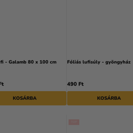
ufi - Galamb 80 x 100 cm
Fóliás lufisúly - gyöngyház
Ft
490 Ft
KOSÁRBA
KOSÁRBA
TOP