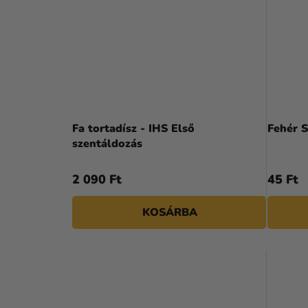
Fa tortadísz - IHS Első
Fehér S
szentáldozás
2 090 Ft
45 Ft
KOSÁRBA