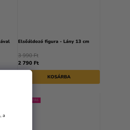
iával
Elsőáldozó figura - Lány 13 cm
3 990 Ft
2 790 Ft
KOSÁRBA
KIÁRUSÍTÁS
, a