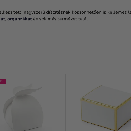
elkészített, nagyszerű
díszítésnek
köszönhetően is kellemes l
kat
,
organzákat
és sok más terméket talál.
ÁS