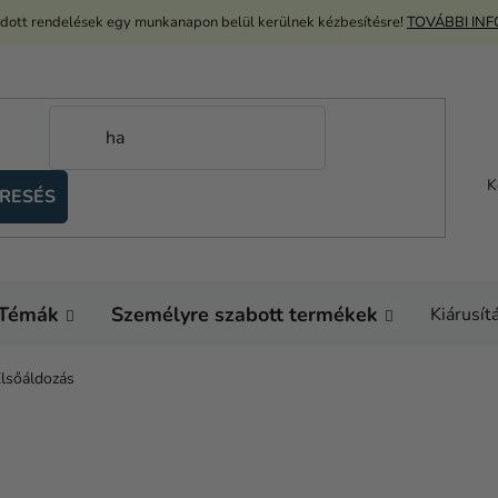
adott rendelések egy munkanapon belül kerülnek kézbesítésre!
TOVÁBBI IN
K
RESÉS
Témák
Személyre szabott termékek
Kiárusít
lsőáldozás