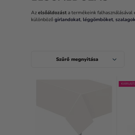
Az
elsőáldozást
a termékeink falhasználásával 
különböző
girlandokat
,
léggömböket
,
szalago
O
L
D
T
A
KIÁRUSÍT
E
L
R
S
M
Ó
É
P
K