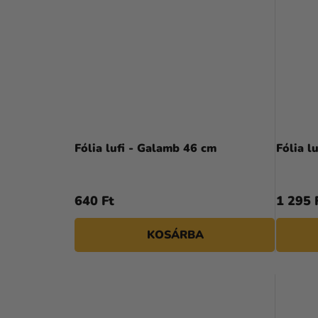
Fólia lufi - Galamb 46 cm
Fólia l
640 Ft
1 295 
KOSÁRBA