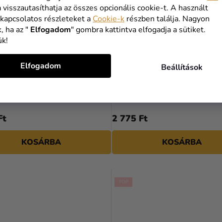
a visszautasíthatja az összes opcionális cookie-t. A használt
 kapcsolatos részleteket a
Cookie-k
részben találja. Nagyon
, ha az "
Elfogadom
" gombra kattintva elfogadja a sütiket.
ük!
Elfogadom
Beállítások
ozka fényképek és USB - nak
Fa dobozka fényképeknek é
5 cm
nek 15 x 21 cm
Ft
2 775 Ft
KOSÁRBA
KOSÁRBA
TOP