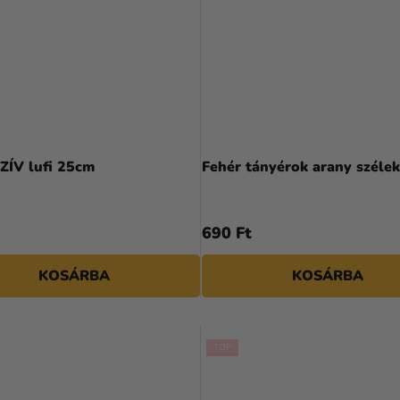
A
termék
ZÍV lufi 25cm
Fehér tányérok arany szélek
átlagos
értékelése
5-
690 Ft
ből
5,0
KOSÁRBA
KOSÁRBA
csillag.
TOP