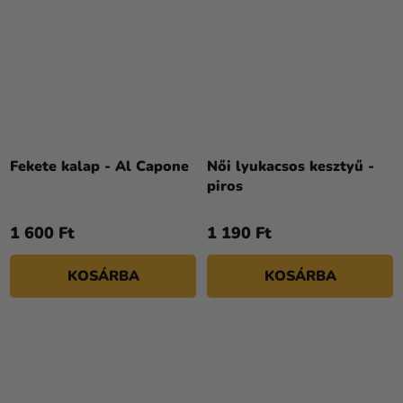
Fekete kalap - Al Capone
Női lyukacsos kesztyű -
piros
1 600 Ft
1 190 Ft
KOSÁRBA
KOSÁRBA