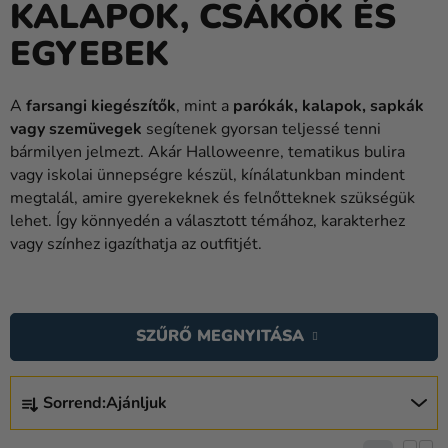
KALAPOK, CSÁKÓK ÉS
Lufik
EGYEBEK
Esküvő
Party
A
farsangi kiegészítők
, mint a
parókák, kalapok, sapkák
vagy szemüvegek
segítenek gyorsan teljessé tenni
Dekoráció
bármilyen jelmezt. Akár Halloweenre, tematikus bulira
és
vagy iskolai ünnepségre készül, kínálatunkban mindent
kiegészítők
megtalál, amire gyerekeknek és felnőtteknek szükségük
lehet. Így könnyedén a választott témához, karakterhez
Jelmezek
vagy színhez igazíthatja az outfitjét.
Ruházat
T
Sütés
E
SZŰRŐ MEGNYITÁSA
Újdonság
R
M
Ajándékok
T
É
Sorrend:
Ajánljuk
E
Ünnepek
K
R