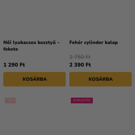
Női lyukacsos kesztyű -
Fehér cylinder kalap
fekete
2 750 Ft
1 290 Ft
2 390 Ft
KOSÁRBA
KOSÁRBA
TOP
KIÁRUSÍTÁS