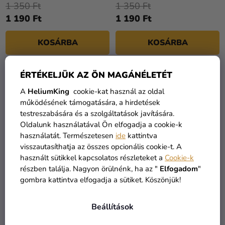
1 350 Ft
1 350 Ft
1 190 Ft
1 190 Ft
KOSÁRBA
KOSÁRBA
ÉRTÉKELJÜK AZ ÖN MAGÁNÉLETÉT
KIÁRUSÍTÁS
A
HeliumKing
cookie-kat használ az oldal
működésének támogatására, a hirdetések
testreszabására és a szolgáltatások javítására.
Oldalunk használatával Ön elfogadja a cookie-k
használatát. Természetesen
ide
kattintva
visszautasíthatja az összes opcionális cookie-t. A
használt sütikkel kapcsolatos részleteket a
Cookie-k
részben találja. Nagyon örülnénk, ha az "
Elfogadom
"
gombra kattintva elfogadja a sütiket. Köszönjük!
Angyal glória hajpánt -
Arany kesztyű
piros
Beállítások
2 350 Ft
1 190 Ft
1 790 Ft