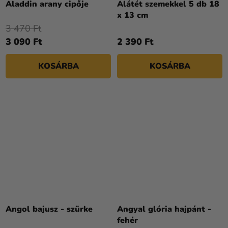
Aladdin arany cipője
Alátét szemekkel 5 db 18
x 13 cm
3 470 Ft
3 090 Ft
2 390 Ft
KOSÁRBA
KOSÁRBA
Angol bajusz - szürke
Angyal glória hajpánt -
fehér