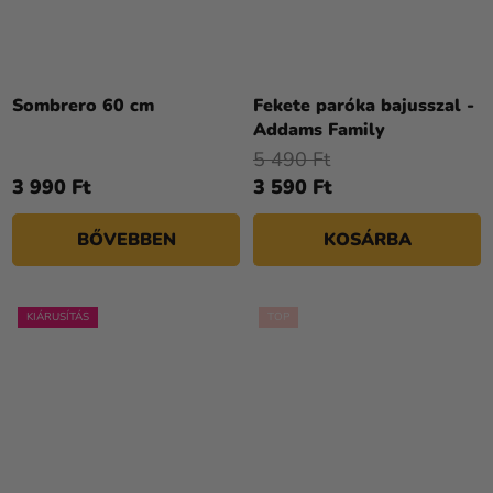
Sombrero 60 cm
Fekete paróka bajusszal -
Addams Family
5 490 Ft
3 990 Ft
3 590 Ft
BŐVEBBEN
KOSÁRBA
KIÁRUSÍTÁS
TOP