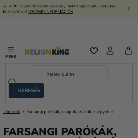
Ugrás
A 14:00-ig leadott rendelések egy munkanapon belül kerülnek
a
kézbesítésre!
TOVÁBBI INFORMÁCIÓK
fő
tartalomhoz
K
KERESÉS
Ollós
sátrak
Jelmezek
Farsangi parókák, kalapok, csákók és egyebek
Kanekalon
Hélium
FARSANGI PARÓKÁK,
és