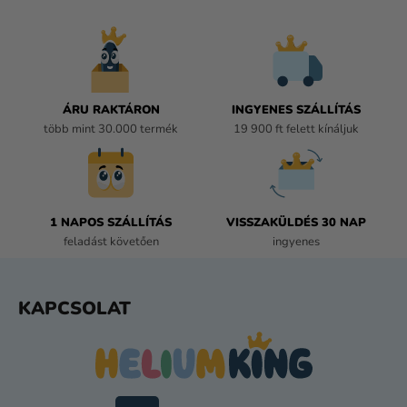
I
R
Á
N
Y
Í
ÁRU RAKTÁRON
INGYENES SZÁLLÍTÁS
T
több mint 30.000 termék
19 900 ft felett kínáljuk
Á
S
E
L
E
1 NAPOS SZÁLLÍTÁS
VISSZAKÜLDÉS 30 NAP
M
feladást követően
ingyenes
E
I
L
KAPCSOLAT
Á
B
L
É