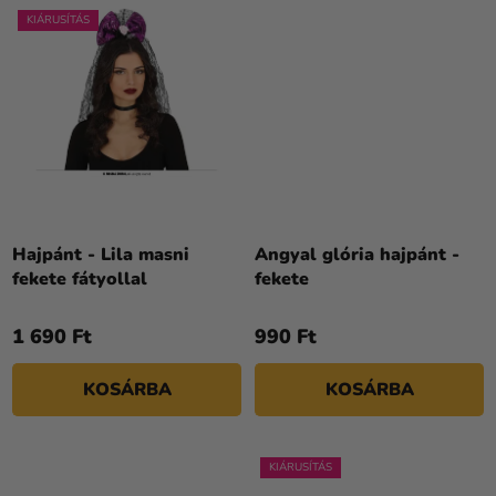
KIÁRUSÍTÁS
Hajpánt - Lila masni
Angyal glória hajpánt -
fekete fátyollal
fekete
1 690 Ft
990 Ft
KOSÁRBA
KOSÁRBA
KIÁRUSÍTÁS