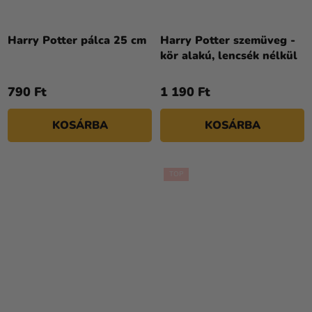
Harry Potter pálca 25 cm
Harry Potter szemüveg -
kör alakú, lencsék nélkül
790 Ft
1 190 Ft
KOSÁRBA
KOSÁRBA
TOP
A