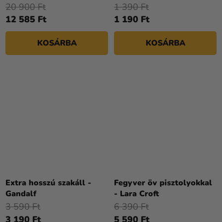
20 900 Ft
1 390 Ft
12 585 Ft
1 190 Ft
KOSÁRBA
KOSÁRBA
Extra hosszú szakáll -
Fegyver öv pisztolyokkal
Gandalf
- Lara Croft
3 590 Ft
6 390 Ft
3 190 Ft
5 590 Ft