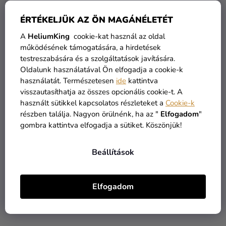
ÉRTÉKELJÜK AZ ÖN MAGÁNÉLETÉT
A
HeliumKing
cookie-kat használ az oldal
működésének támogatására, a hirdetések
testreszabására és a szolgáltatások javítására.
Oldalunk használatával Ön elfogadja a cookie-k
Hajpánt szarvakkal
Harley Quinn baseball
használatát. Természetesen
ide
kattintva
ütő 73 cm
visszautasíthatja az összes opcionális cookie-t. A
2 590 Ft
3 990 Ft
használt sütikkel kapcsolatos részleteket a
Cookie-k
2 190 Ft
3 390 Ft
részben találja. Nagyon örülnénk, ha az "
Elfogadom
"
gombra kattintva elfogadja a sütiket. Köszönjük!
KOSÁRBA
KOSÁRBA
Beállítások
TOP
TOP
Elfogadom