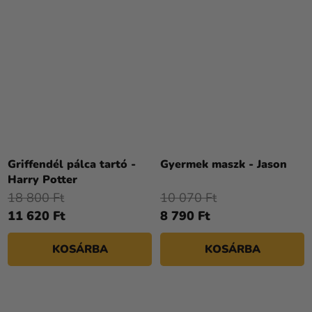
Griffendél pálca tartó -
Gyermek maszk - Jason
Harry Potter
18 800 Ft
10 070 Ft
11 620 Ft
8 790 Ft
KOSÁRBA
KOSÁRBA