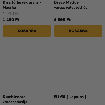
Diszitő kövek arcra -
Draco Malfoy
Macska
varázspálcatoll és
könyvjelző
1 910 Ft
1 490 Ft
4 590 Ft
KOSÁRBA
KOSÁRBA
Dumbledore
Elf fül ( Legolas )
varázspálcája