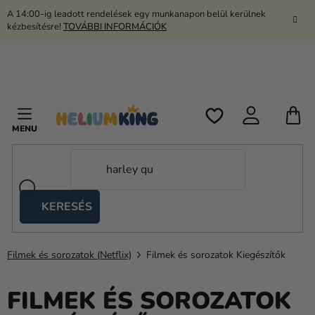
Ugrás
A 14:00-ig leadott rendelések egy munkanapon belül kerülnek
a
kézbesítésre!
TOVÁBBI INFORMÁCIÓK
fő
tartalomhoz
K
KERESÉS
Ollós
sátrak
Filmek és sorozatok (Netflix)
Filmek és sorozatok Kiegészítők
Kanekalon
Hélium
FILMEK ÉS SOROZATOK
és