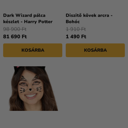
D
Kreatív
E
kellékek
Z
Dark Wizard pálca
Diszitő kövek arcra -
készlet - Harry Potter
Bohóc
Témák
É
98 900 Ft
1 910 Ft
S
Személyre
81 690 Ft
1 490 Ft
E
szabott
termékek
KOSÁRBA
KOSÁRBA
Kiárusítás
Rólunk
Kapcsolat