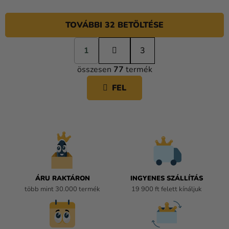
TOVÁBBI 32 BETÖLTÉSE
L
1
a
3
L
p
összesen
77
termék
o
I
z
S
FEL
á
T
s
A
I
R
Á
N
Y
Í
ÁRU RAKTÁRON
INGYENES SZÁLLÍTÁS
T
több mint 30.000 termék
19 900 ft felett kínáljuk
Á
S
E