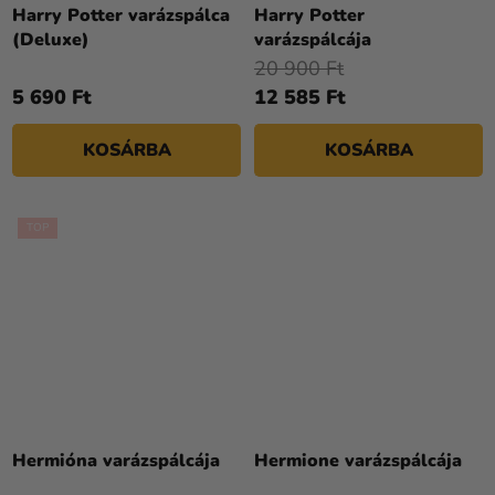
termék
Harry Potter varázspálca
Harry Potter
átlagos
(Deluxe)
varázspálcája
értékelése
20 900 Ft
5-
5 690 Ft
12 585 Ft
ből
5,0
KOSÁRBA
KOSÁRBA
csillag.
TOP
Hermióna varázspálcája
Hermione varázspálcája