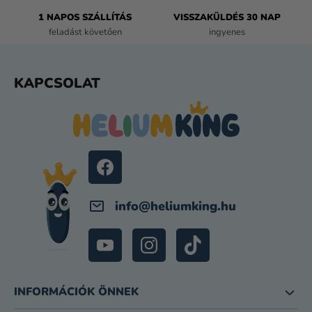
L
E
1 NAPOS SZÁLLÍTÁS
VISSZAKÜLDÉS 30 NAP
M
feladást követően
ingyenes
E
I
L
KAPCSOLAT
Á
B
L
É
C
info
@
heliumking.hu
INFORMÁCIÓK ÖNNEK