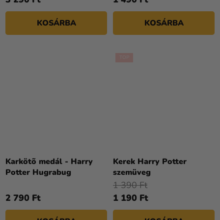
KOSÁRBA
KOSÁRBA
TOP
Karkötõ medál - Harry
Kerek Harry Potter
Potter Hugrabug
szemüveg
1 390 Ft
2 790 Ft
1 190 Ft