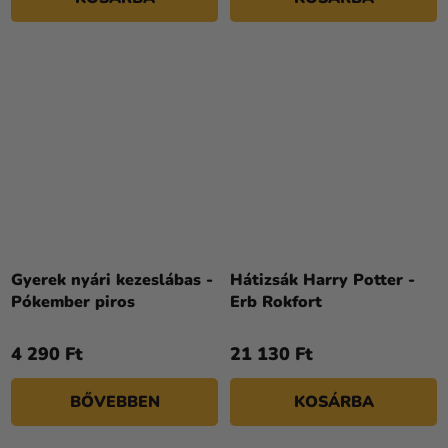
Gyerek nyári kezeslábas -
Hátizsák Harry Potter -
Pókember piros
Erb Rokfort
4 290 Ft
21 130 Ft
BŐVEBBEN
KOSÁRBA