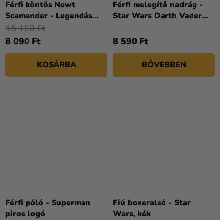
Férfi köntös Newt
Férfi melegítő nadrág -
Scamander - Legendás
Star Wars Darth Vader
állatok
szürke
15 190 Ft
8 090 Ft
8 590 Ft
KOSÁRBA
BŐVEBBEN
Férfi póló - Superman
Fiú boxeralsó - Star
piros logó
Wars, kék