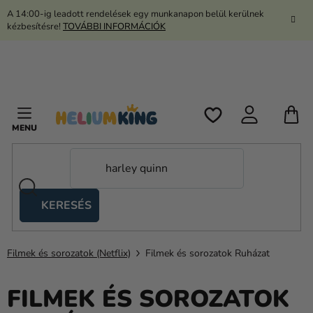
Ugrás
A 14:00-ig leadott rendelések egy munkanapon belül kerülnek
a
kézbesítésre!
TOVÁBBI INFORMÁCIÓK
fő
tartalomhoz
K
KERESÉS
Ollós
sátrak
Filmek és sorozatok (Netflix)
Filmek és sorozatok Ruházat
Kanekalon
Hélium
FILMEK ÉS SOROZATOK
és