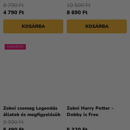
Scamander
8 790 Ft
10 500 Ft
4 790 Ft
8 690 Ft
KOSÁRBA
KOSÁRBA
KIÁRUSÍTÁS
Zokni csomag Legendás
Zokni Harry Potter -
állatok és megfigyelésük
Dobby is Free
9 990 Ft
5 490 Ft
5 320 Ft