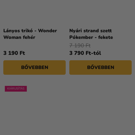
Lányos trikó - Wonder
Nyári strand szett
Woman fehér
Pókember - fekete
7 190 Ft
3 190 Ft
3 790 Ft-tól
BŐVEBBEN
BŐVEBBEN
KIÁRUSÍTÁS