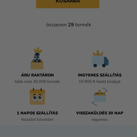
KOSÁRBA
összesen
29
termék
L
I
S
T
A
I
R
Á
ÁRU RAKTÁRON
INGYENES SZÁLLÍTÁS
N
több mint 30.000 termék
19 900 ft felett kínáljuk
Y
Í
T
Á
1 NAPOS SZÁLLÍTÁS
VISSZAKÜLDÉS 30 NAP
S
feladást követően
ingyenes
E
L
E
L