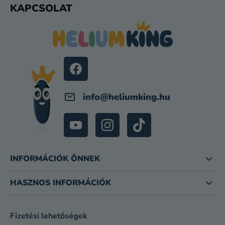
KAPCSOLAT
M
Á
E
B
I
L
É
C
info
@
heliumking.hu
INFORMÁCIÓK ÖNNEK
HASZNOS INFORMÁCIÓK
Fizetési lehetőségek