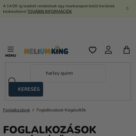
Ugrás
A 14:00-ig leadott rendelések egy munkanapon belül kerülnek
a
kézbesítésre!
TOVÁBBI INFORMÁCIÓK
fő
tartalomhoz
K
KERESÉS
Ollós
sátrak
Foglalkozások
Foglalkozások Kiegészítők
Kanekalon
Hélium
FOGLALKOZÁSOK
és