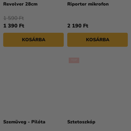
Revolver 28cm
Riporter mikrofon
1 590 Ft
1 390 Ft
2 190 Ft
KOSÁRBA
KOSÁRBA
TOP
Szemüveg - Pilóta
Sztetoszkóp