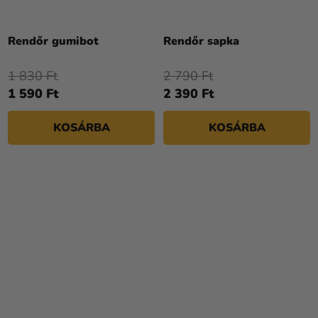
A
termék
Rendőr gumibot
Rendőr sapka
átlagos
értékelése
1 830 Ft
2 790 Ft
5-
1 590 Ft
2 390 Ft
ből
4,0
KOSÁRBA
KOSÁRBA
csillag.