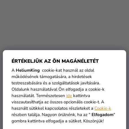
Katonai fegyver - hanggal
Kereszt - arany 23 cm
ÉRTÉKELJÜK AZ ÖN MAGÁNÉLETÉT
ellátva (56 cm)
2 670 Ft
A
HeliumKing
cookie-kat használ az oldal
2 390 Ft
790 Ft
működésének támogatására, a hirdetések
testreszabására és a szolgáltatások javítására.
Oldalunk használatával Ön elfogadja a cookie-k
KOSÁRBA
KOSÁRBA
használatát. Természetesen
ide
kattintva
visszautasíthatja az összes opcionális cookie-t. A
használt sütikkel kapcsolatos részleteket a
Cookie-k
TOP
részben találja. Nagyon örülnénk, ha az "
Elfogadom
"
gombra kattintva elfogadja a sütiket. Köszönjük!