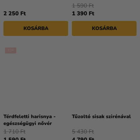
1 590 Ft
2 250 Ft
1 390 Ft
KOSÁRBA
KOSÁRBA
TOP
Térdfeletti harisnya -
Tűzoltó sisak szirénával
egészségügyi nővér
1 710 Ft
5 430 Ft
1 590 Ft
4 790 Ft