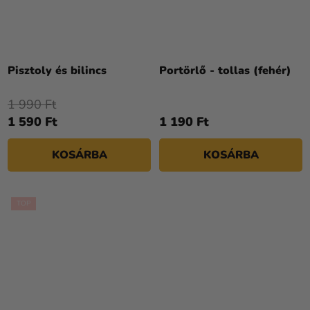
Pisztoly és bilincs
Portörlő - tollas (fehér)
1 990 Ft
1 590 Ft
1 190 Ft
KOSÁRBA
KOSÁRBA
TOP