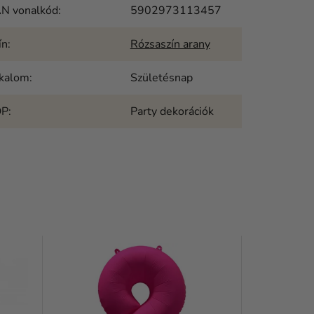
N vonalkód
:
5902973113457
ín
:
Rózsaszín arany
kalom
:
Születésnap
OP
:
Party dekorációk