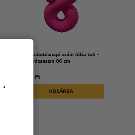
rany
8-as születésnapi szám fólia lufi -
Neon rózsaszín 86 cm
2 490 Ft
, a
KOSÁRBA