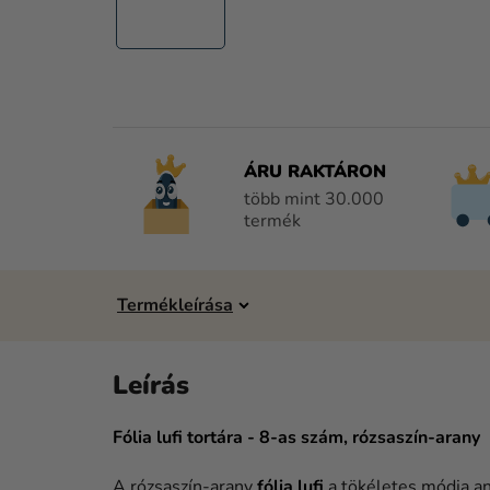
ÁRU RAKTÁRON
több mint 30.000
termék
Fólia lufi tortára - 8-as szám, rózsaszín-arany
A rózsaszín-arany
fólia lufi
a tökéletes módja an