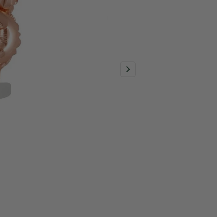
390 Ft
Egys
Raktáron
hétfőn 2026.8.10 
BC-5R