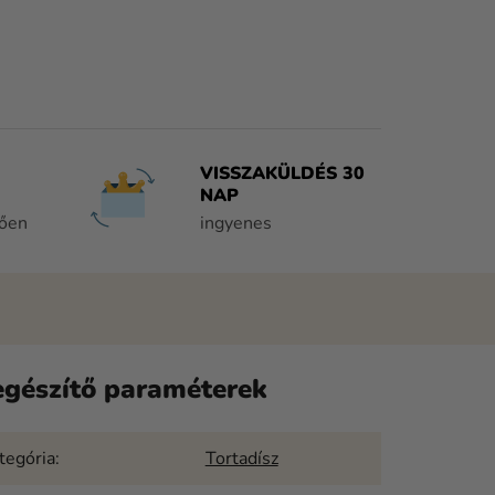
VISSZAKÜLDÉS 30
NAP
tően
ingyenes
egészítő paraméterek
tegória
:
Tortadísz