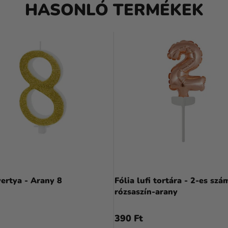
HASONLÓ TERMÉKEK
ertya - Arany 8
Fólia lufi tortára - 2-es szá
rózsaszín-arany
390 Ft