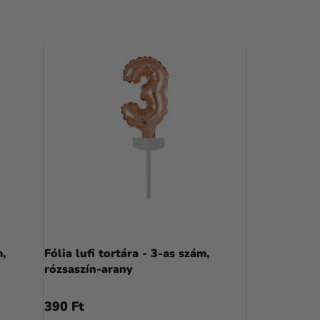
m,
Fólia lufi tortára - 3-as szám,
rózsaszín-arany
390 Ft