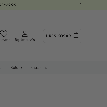
FORMÁCIÓK
ÜRES KOSÁR
KOSÁR
edvenc
Bejelentkezés
ás
Rólunk
Kapcsolat
egészítők
Party díszítés - Dekoráció
beszúrók
-as szám, rózsaszín-arany