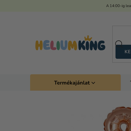
Ugrás
A 14:00-ig le
a
fő
tartalomhoz
KE
Termékajánlat