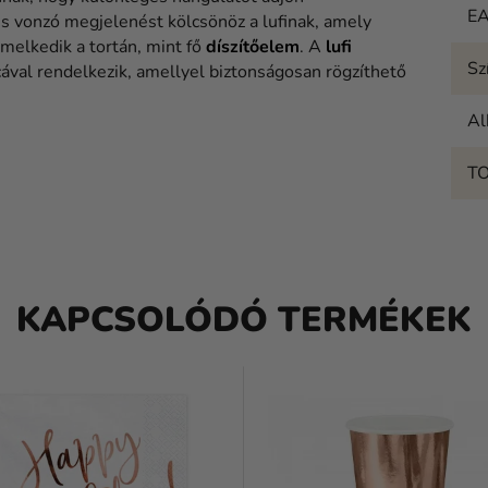
EA
 és vonzó megjelenést kölcsönöz a lufinak, amely
emelkedik a tortán, mint fő
díszítőelem
. A
lufi
Sz
lcával rendelkezik, amellyel biztonságosan rögzíthető
Al
T
KAPCSOLÓDÓ TERMÉKEK