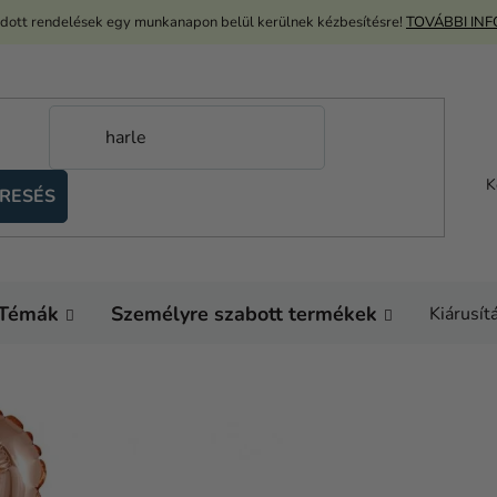
adott rendelések egy munkanapon belül kerülnek kézbesítésre!
TOVÁBBI IN
K
RESÉS
Témák
Személyre szabott termékek
Kiárusít
Kezdőlap
Dekoráció és ki
Tortadíszek
Torta 
Fólia lufi tortára - 8