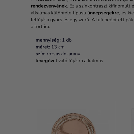
rendezvényének
. Ez a színkontraszt kifinomult
alkalmas különféle típusú
ünnepségekre
, és ki
felfújása gyors és egyszerű. A lufi beépített pá
a tortára.
mennyiség:
1 db
méret:
13 cm
szín:
rózsaszín-arany
levegővel
való fújásra alkalmas