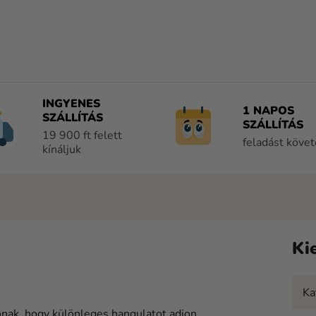
INGYENES
1 NAPOS
SZÁLLÍTÁS
SZÁLLÍTÁS
19 900 ft felett
feladást köve
kínáljuk
Ki
Ka
nak, hogy különleges hangulatot adjon