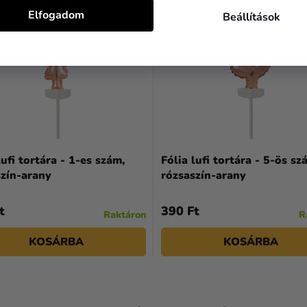
Elfogadom
Beállítások
lufi tortára - 1-es szám,
Fólia lufi tortára - 5-ös sz
szín-arany
rózsaszín-arany
t
390 Ft
Raktáron
R
KOSÁRBA
KOSÁRBA