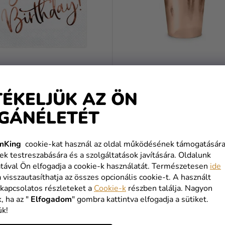
a - Happy birthday,
Papír poharak - Rózsaszín a
TÉKELJÜK AZ ÖN
any 33 x 33 cm
220 ml
GÁNÉLETÉT
Ft
790 Ft
mKing
cookie-kat használ az oldal működésének támogatására
KOSÁRBA
KOSÁRBA
ek testreszabására és a szolgáltatások javítására. Oldalunk
tával Ön elfogadja a cookie-k használatát. Természetesen
ide
a visszautasíthatja az összes opcionális cookie-t. A használt
 kapcsolatos részleteket a
Cookie-k
részben találja. Nagyon
EZ IS ÉRDEKES AJÁNLAT
, ha az "
Elfogadom
" gombra kattintva elfogadja a sütiket.
ük!