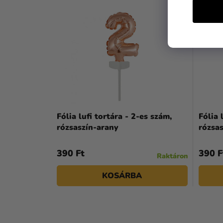
Fólia lufi tortára - 2-es szám,
Fólia 
rózsaszín-arany
rózsa
390 Ft
390 F
Raktáron
KOSÁRBA