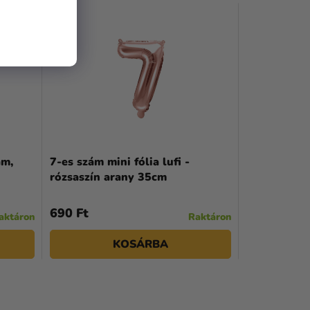
ám,
7-es szám mini fólia lufi -
rózsaszín arany 35cm
690 Ft
aktáron
Raktáron
KOSÁRBA