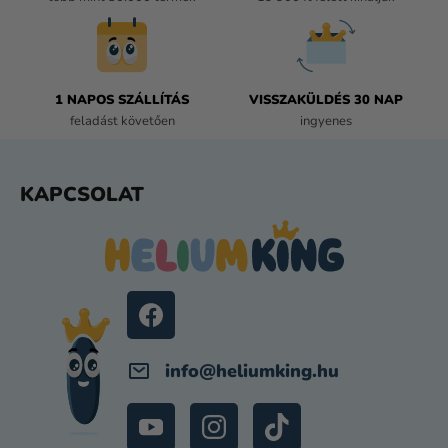
Y
Í
T
Á
1 NAPOS SZÁLLÍTÁS
VISSZAKÜLDÉS 30 NAP
S
feladást követően
ingyenes
E
L
E
L
KAPCSOLAT
M
Á
E
B
I
L
É
C
info
@
heliumking.hu