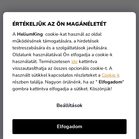
ÉRTÉKELJÜK AZ ÖN MAGÁNÉLETÉT
A
HeliumKing
cookie-kat használ az oldal
működésének támogatására, a hirdetések
Króm formázható lufi -
Króm formázható lufi -
testreszabására és a szolgáltatások javítására.
lila
rózsaszín
Oldalunk használatával Ön elfogadja a cookie-k
használatát. Természetesen
ide
kattintva
visszautasíthatja az összes opcionális cookie-t. A
110 Ft
110 Ft
használt sütikkel kapcsolatos részleteket a
Cookie-k
részben találja. Nagyon örülnénk, ha az "
Elfogadom
"
KOSÁRBA
KOSÁRBA
gombra kattintva elfogadja a sütiket. Köszönjük!
Beállítások
Elfogadom