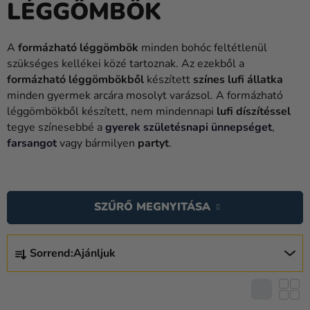
LÉGGÖMBÖK
Lufik
Esküvő
A
formázható léggömbök
minden bohóc feltétlenül
szükséges kellékei közé tartoznak. Az ezekből a
Party
formázható léggömbökből
készített
színes lufi állatka
Dekoráció
minden gyermek arcára mosolyt varázsol. A formázható
és
léggömbökből készített, nem mindennapi
lufi díszítéssel
kiegészítők
tegye színesebbé a
gyerek születésnapi ünnepséget
,
farsangot
vagy bármilyen
partyt
.
Jelmezek
T
Ruházat
E
SZŰRŐ MEGNYITÁSA
Sütés
R
M
Újdonság
T
É
Sorrend:
Ajánljuk
E
Ajándékok
K
R
E
Ünnepek
M
K