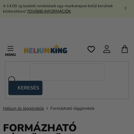
Ugrás
A 14:00-ig leadott rendelések egy munkanapon belül kerülnek
a
kézbesítésre!
TOVÁBBI INFORMÁCIÓK
fő
tartalomhoz
K
KERESÉS
Ollós
sátrak
Hélium és léggömbök
Formázható léggömbök
Kanekalon
Hélium
FORMÁZHATÓ
és