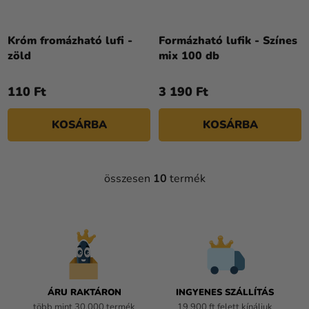
Króm fromázható lufi -
Formázható lufik - Színes
zöld
mix 100 db
110 Ft
3 190 Ft
KOSÁRBA
KOSÁRBA
összesen
10
termék
L
I
S
T
A
I
R
Á
ÁRU RAKTÁRON
INGYENES SZÁLLÍTÁS
N
több mint 30.000 termék
19 900 ft felett kínáljuk