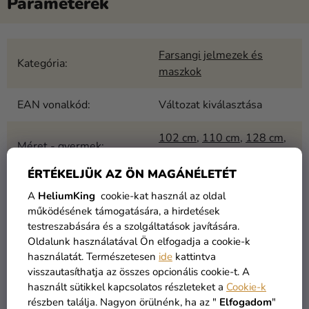
Farsangi jelmezek és
Kategória
:
maszkok
EAN vonalkód
:
Változat kiválasztása
102 cm
,
110 cm
,
128 cm
,
Méret - gyermek
:
146 cm
ÉRTÉKELJÜK AZ ÖN MAGÁNÉLETÉT
Gyermekek
:
Fiú
,
Lány
A
HeliumKing
cookie-kat használ az oldal
működésének támogatására, a hirdetések
Témák
:
Állatok
testreszabására és a szolgáltatások javítására.
Oldalunk használatával Ön elfogadja a cookie-k
Ki számára
:
Gyermek
használatát. Természetesen
ide
kattintva
visszautasíthatja az összes opcionális cookie-t. A
TOP
:
Jelmezek és maszkok
használt sütikkel kapcsolatos részleteket a
Cookie-k
részben találja. Nagyon örülnénk, ha az "
Elfogadom
"