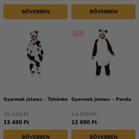
BŐVEBBEN
BŐVEBBEN
TOP
A
termék
Gyermek jelmez - Tehénke
Gyermek jelmez – Panda
átlagos
értékelése
15 310 Ft
14 510 Ft
5-
13 490 Ft
12 690 Ft
ből
5,0
BŐVEBBEN
BŐVEBBEN
csillag.