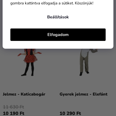
gombra kattintva elfogadja a sütiket. Köszönjük!
Beállítások
HASONLÓ TERMÉKEK
Elfogadom
TOP
Jelmez - Katicabogár
Gyerek jelmez - Elefánt
11 630 Ft
10 190 Ft
10 290 Ft