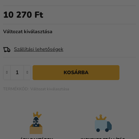
Kreatív
kellékek
10 270 Ft
Egységár:
Témák
Változat kiválasztása
Személyre
szabott
Szállítási lehetőségek
termékek
Kiárusítás
Rólunk
Kapcsolat
Változat kiválasztása