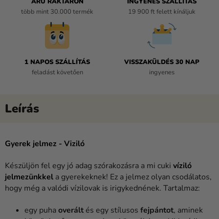
ÁRU RAKTÁRON
INGYENES SZÁLLÍTÁS
több mint 30.000 termék
19 900 ft felett kínáljuk
1 NAPOS SZÁLLÍTÁS
VISSZAKÜLDÉS 30 NAP
feladást követően
ingyenes
Gyerek jelmez - Viziló
Készüljön fel egy jó adag szórakozásra a mi cuki
víziló
jelmezünkkel
a gyerekeknek! Ez a jelmez olyan csodálatos,
hogy még a valódi vízilovak is irigykednének. Tartalmaz:
egy puha
overált
és egy stílusos
fejpántot
, aminek