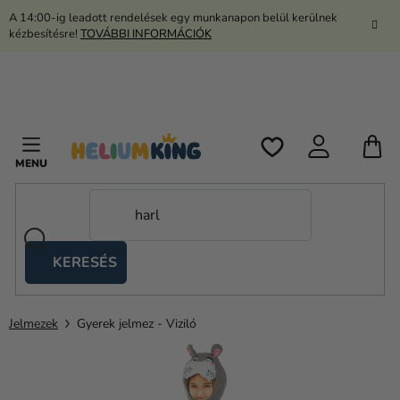
Ugrás
A 14:00-ig leadott rendelések egy munkanapon belül kerülnek
a
kézbesítésre!
TOVÁBBI INFORMÁCIÓK
fő
tartalomhoz
K
KERESÉS
Ollós
sátrak
Jelmezek
Gyerek jelmez - Viziló
Kanekalon
Hélium
és