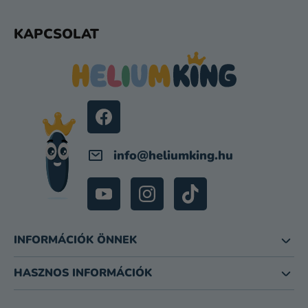
L
KAPCSOLAT
Á
B
L
É
C
info
@
heliumking.hu
INFORMÁCIÓK ÖNNEK
HASZNOS INFORMÁCIÓK