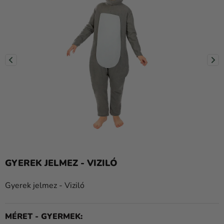
Lufik
Esküvő
Party
Dekoráció
és
kiegészítők
Jelmezek
Ruházat
Sütés
GYEREK JELMEZ - VIZILÓ
Újdonság
Gyerek jelmez - Viziló
Ajándékok
Ünnepek
MÉRET - GYERMEK