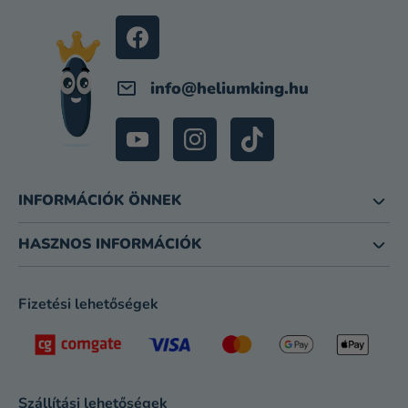
É
C
info
@
heliumking.hu
INFORMÁCIÓK ÖNNEK
HASZNOS INFORMÁCIÓK
Fizetési lehetőségek
Szállítási lehetőségek