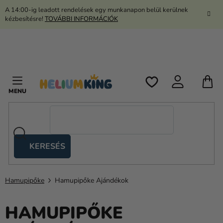
Ugrás
A 14:00-ig leadott rendelések egy munkanapon belül kerülnek
a
kézbesítésre!
TOVÁBBI INFORMÁCIÓK
fő
tartalomhoz
K
KERESÉS
Ollós
sátrak
Hamupipőke
Hamupipőke Ajándékok
Kanekalon
Hélium
HAMUPIPŐKE
és