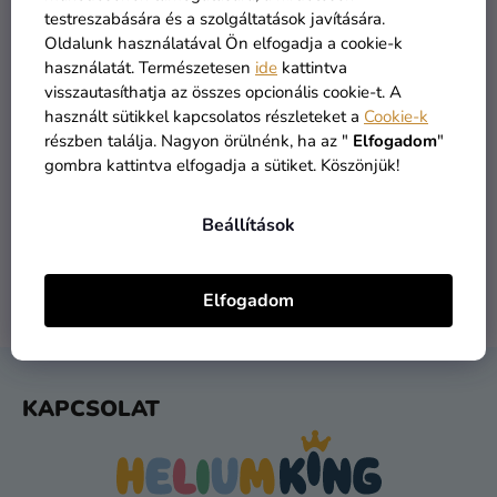
Kreatív
testreszabására és a szolgáltatások javítására.
kellékek
Oldalunk használatával Ön elfogadja a cookie-k
használatát. Természetesen
ide
kattintva
Témák
visszautasíthatja az összes opcionális cookie-t. A
használt sütikkel kapcsolatos részleteket a
Cookie-k
Személyre
részben találja. Nagyon örülnénk, ha az "
Elfogadom
"
szabott
gombra kattintva elfogadja a sütiket. Köszönjük!
ÁRU RAKTÁRON
INGYENES SZÁLLÍTÁS
termékek
több mint 30.000 termék
19 900 ft felett kínáljuk
Beállítások
Kiárusítás
Rólunk
Elfogadom
1 NAPOS SZÁLLÍTÁS
VISSZAKÜLDÉS 30 NAP
Kapcsolat
feladást követően
ingyenes
L
KAPCSOLAT
Á
B
L