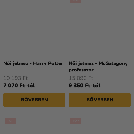
TOP
Női jelmez - Harry Potter
Női jelmez - McGalagony
professzor
10 193 Ft
15 090 Ft
7 070 Ft-tól
9 350 Ft-tól
BŐVEBBEN
BŐVEBBEN
TOP
TOP