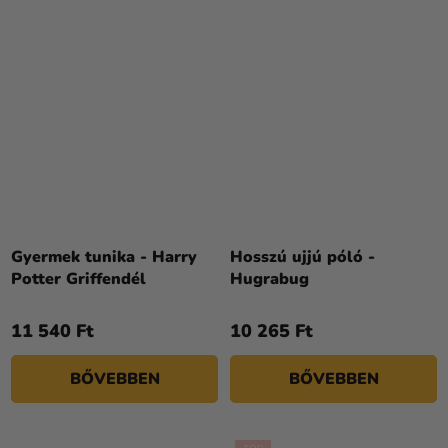
Gyermek tunika - Harry
Hosszú ujjú póló -
Potter Griffendél
Hugrabug
11 540 Ft
10 265 Ft
BŐVEBBEN
BŐVEBBEN