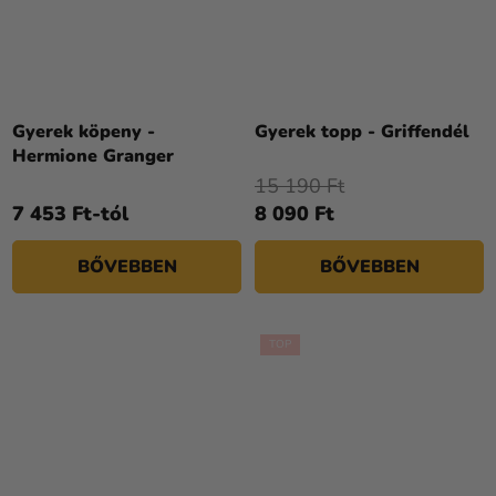
Gyerek köpeny -
Gyerek topp - Griffendél
Hermione Granger
15 190 Ft
7 453 Ft-tól
8 090 Ft
BŐVEBBEN
BŐVEBBEN
TOP