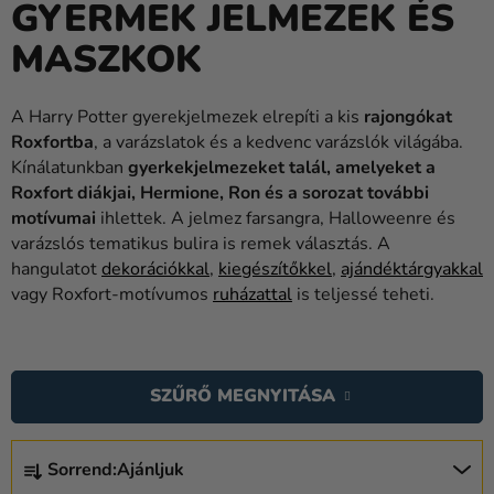
GYERMEK JELMEZEK ÉS
Lufik
MASZKOK
Esküvő
Party
A Harry Potter gyerekjelmezek elrepíti a kis
rajongókat
Roxfortba
, a varázslatok és a kedvenc varázslók világába.
Dekoráció
Kínálatunkban
gyerkekjelmezeket talál, amelyeket a
és
Roxfort diákjai, Hermione, Ron és a sorozat további
kiegészítők
motívumai
ihlettek. A jelmez farsangra, Halloweenre és
varázslós tematikus bulira is remek választás. A
Jelmezek
hangulatot
dekorációkkal
,
kiegészítőkkel
,
ajándéktárgyakkal
Ruházat
vagy Roxfort-motívumos
ruházattal
is teljessé teheti.
Sütés
T
Újdonság
E
SZŰRŐ MEGNYITÁSA
R
Ajándékok
M
T
Ünnepek
É
Sorrend:
Ajánljuk
E