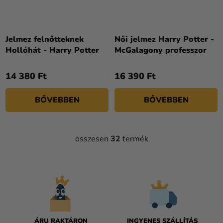
Jelmez felnőtteknek
Női jelmez Harry Potter -
Hollóhát - Harry Potter
McGalagony professzor
14 380 Ft
16 390 Ft
BŐVEBBEN
BŐVEBBEN
összesen
32
termék
L
I
S
T
A
I
R
Á
ÁRU RAKTÁRON
INGYENES SZÁLLÍTÁS