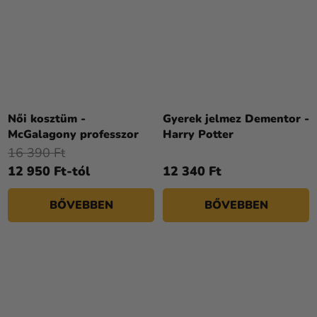
Női kosztüm -
Gyerek jelmez Dementor -
McGalagony professzor
Harry Potter
16 390 Ft
12 950 Ft-tól
12 340 Ft
BŐVEBBEN
BŐVEBBEN