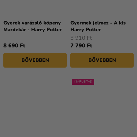
A
termék
Gyerek varázsló köpeny
Gyermek jelmez - A kis
átlagos
Mardekár - Harry Potter
Harry Potter
értékelése
8 910 Ft
5-
8 690 Ft
7 790 Ft
ből
4,1
BŐVEBBEN
BŐVEBBEN
csillag.
KIÁRUSÍTÁS