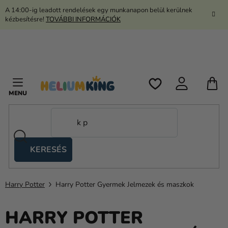
Ugrás
A 14:00-ig leadott rendelések egy munkanapon belül kerülnek
a
kézbesítésre!
TOVÁBBI INFORMÁCIÓK
fő
tartalomhoz
K
KERESÉS
Ollós
sátrak
Harry Potter
Harry Potter Gyermek Jelmezek és maszkok
Kanekalon
Hélium
HARRY POTTER
és