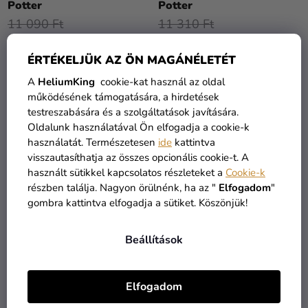
Potter
Potter
11 090 Ft
11 310 Ft
9 390 Ft
10 190 Ft
ÉRTÉKELJÜK AZ ÖN MAGÁNÉLETÉT
BŐVEBBEN
BŐVEBBEN
A
HeliumKing
cookie-kat használ az oldal
működésének támogatására, a hirdetések
testreszabására és a szolgáltatások javítására.
TOP
KIÁRUSÍTÁS
Oldalunk használatával Ön elfogadja a cookie-k
használatát. Természetesen
ide
kattintva
visszautasíthatja az összes opcionális cookie-t. A
használt sütikkel kapcsolatos részleteket a
Cookie-k
részben találja. Nagyon örülnénk, ha az "
Elfogadom
"
gombra kattintva elfogadja a sütiket. Köszönjük!
Beállítások
A
termék
Gyermek jelmez - Harry
Gyermek jelmez - Harry
átlagos
Potter
Potter
Elfogadom
értékelése
9 290 Ft