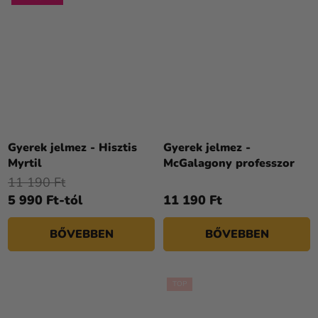
Gyerek jelmez - Hisztis
Gyerek jelmez -
Myrtil
McGalagony professzor
11 190 Ft
5 990 Ft-tól
11 190 Ft
BŐVEBBEN
BŐVEBBEN
TOP