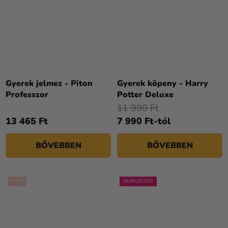
Gyerek jelmez - Piton
Gyerek köpeny - Harry
Professzor
Potter Deluxe
11 990 Ft
13 465 Ft
7 990 Ft-tól
BŐVEBBEN
BŐVEBBEN
TOP
KIÁRUSÍTÁS