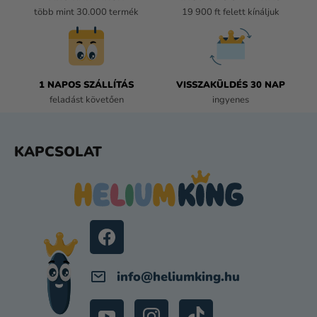
N
több mint 30.000 termék
19 900 ft felett kínáljuk
Y
Í
T
Á
1 NAPOS SZÁLLÍTÁS
VISSZAKÜLDÉS 30 NAP
S
feladást követően
ingyenes
E
L
E
L
KAPCSOLAT
M
Á
E
B
I
L
É
C
info
@
heliumking.hu