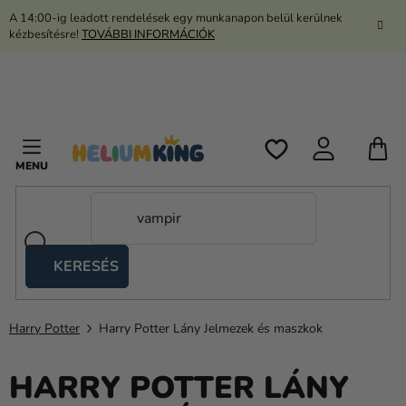
Ugrás
A 14:00-ig leadott rendelések egy munkanapon belül kerülnek
a
kézbesítésre!
TOVÁBBI INFORMÁCIÓK
fő
tartalomhoz
K
KERESÉS
Ollós
sátrak
Harry Potter
Harry Potter Lány Jelmezek és maszkok
Kanekalon
Hélium
HARRY POTTER LÁNY
és