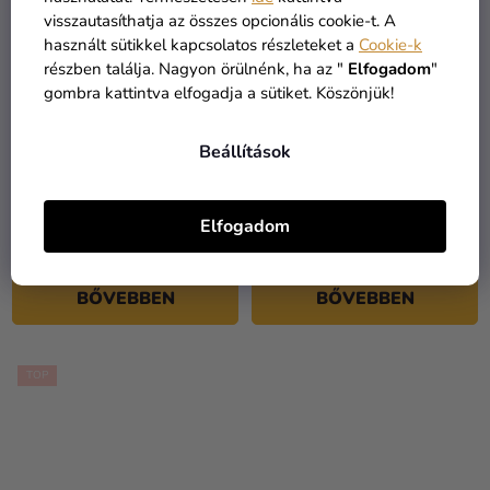
visszautasíthatja az összes opcionális cookie-t. A
használt sütikkel kapcsolatos részleteket a
Cookie-k
részben találja. Nagyon örülnénk, ha az "
Elfogadom
"
gombra kattintva elfogadja a sütiket. Köszönjük!
Beállítások
Gyermek jelmez -
Gyermek jelmez -
Griffendél palást
McGalagony professzor
14 390 Ft
10 790 Ft
Elfogadom
7 960 Ft
7 990 Ft-tól
BŐVEBBEN
BŐVEBBEN
TOP