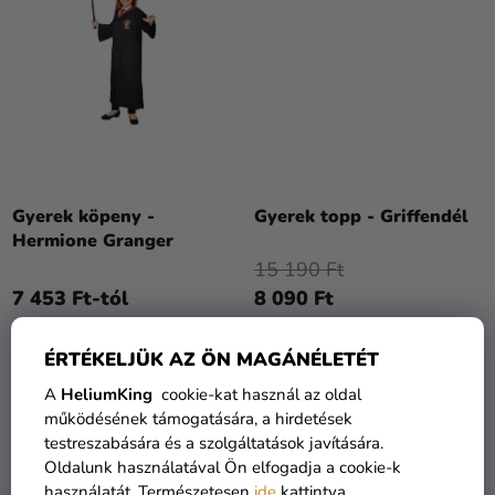
Gyerek köpeny -
Gyerek topp - Griffendél
Hermione Granger
15 190 Ft
7 453 Ft-tól
8 090 Ft
BŐVEBBEN
BŐVEBBEN
ÉRTÉKELJÜK AZ ÖN MAGÁNÉLETÉT
A
HeliumKing
cookie-kat használ az oldal
működésének támogatására, a hirdetések
KIÁRUSÍTÁS
KIÁRUSÍTÁS
testreszabására és a szolgáltatások javítására.
Oldalunk használatával Ön elfogadja a cookie-k
használatát. Természetesen
ide
kattintva