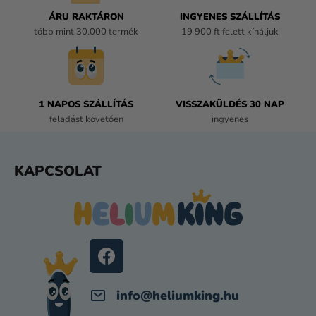
R
Á
ÁRU RAKTÁRON
INGYENES SZÁLLÍTÁS
N
több mint 30.000 termék
19 900 ft felett kínáljuk
Y
Í
T
Á
1 NAPOS SZÁLLÍTÁS
VISSZAKÜLDÉS 30 NAP
S
feladást követően
ingyenes
E
L
E
L
KAPCSOLAT
M
Á
E
B
I
L
É
C
info
@
heliumking.hu