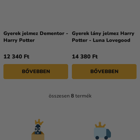
Gyerek jelmez Dementor -
Gyerek lány jelmez Harry
Harry Potter
Potter - Luna Lovegood
12 340 Ft
14 380 Ft
BŐVEBBEN
BŐVEBBEN
összesen
8
termék
L
I
S
T
A
I