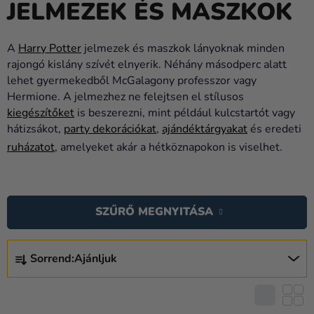
JELMEZEK ÉS MASZKOK
Lufik
Esküvő
A
Harry Potter
jelmezek és maszkok lányoknak minden
rajongó kislány szívét elnyerik. Néhány másodperc alatt
Party
lehet gyermekedből McGalagony professzor vagy
Dekoráció
Hermione. A jelmezhez ne felejtsen el stílusos
és
kiegészítőket
is beszerezni, mint például kulcstartót vagy
kiegészítők
hátizsákot,
party dekorációkat
,
ajándéktárgyakat
és eredeti
ruházatot
, amelyeket akár a hétköznapokon is viselhet.
Jelmezek
T
Ruházat
E
Sütés
SZŰRŐ MEGNYITÁSA
R
M
Újdonság
T
É
Sorrend:
Ajánljuk
E
Ajándékok
K
R
E
Ünnepek
M