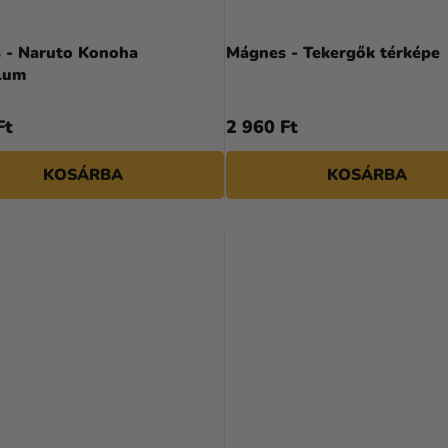
 - Naruto Konoha
Mágnes - Tekergők térképe
lum
Ft
2 960 Ft
KOSÁRBA
KOSÁRBA