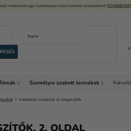
adott rendelések egy munkanapon belül kerülnek kézbesítésre!
TOVÁBBI IN
K
RESÉS
Témák
Személyre szabott termékek
Kiárusít
gészítők
Háztartási eszközök és kiegészítők
SZÍTŐK
, 2. OLDAL