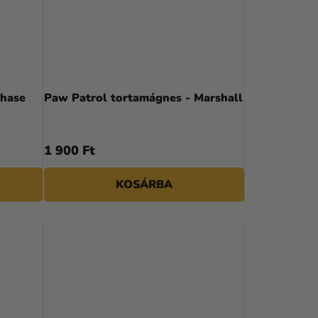
Chase
Paw Patrol tortamágnes - Marshall
1 900 Ft
KOSÁRBA