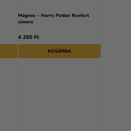
Mágnes – Harry Potter Roxfort
címere
4 250 Ft
KOSÁRBA