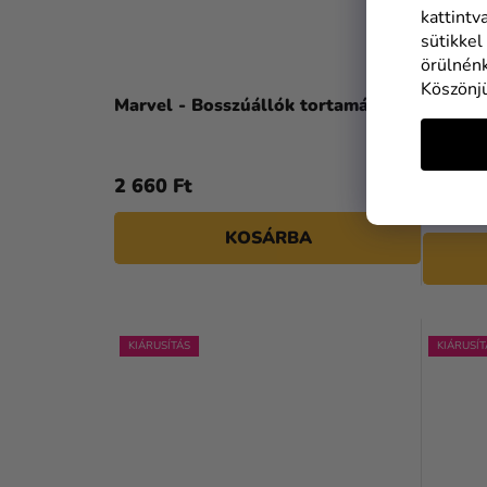
kattintv
sütikkel
örülnénk
Köszönj
Marvel - Bosszúállók tortamágnes
Marvel
11 990
2 660 Ft
6 390 
KOSÁRBA
KIÁRUSÍTÁS
KIÁRUSÍT