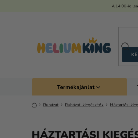
Ugrás
A 14:00-ig le
a
fő
tartalomhoz
KE
Termékajánlat
Kezdőlap
Ruházat
Ruházati kiegészítők
Háztartási kie
HÁZTARTÁSI KIEGÉ