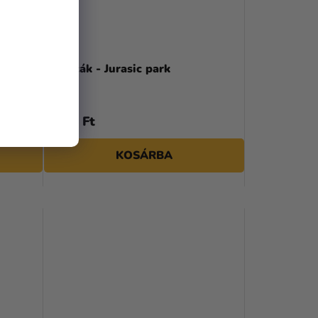
Matricák - Jurasic park
1 590 Ft
KOSÁRBA