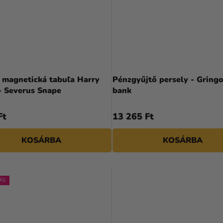
 magnetická tabuľa Harry
Pénzgyűjtő persely - Gringo
- Severus Snape
bank
Ft
13 265 Ft
KOSÁRBA
KOSÁRBA
ÁS