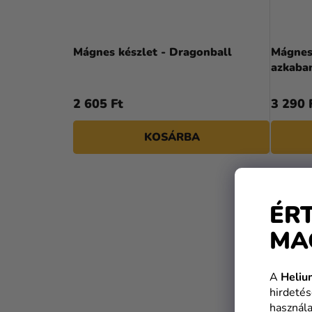
Mágnes készlet - Dragonball
Mágnesk
azkaban
2 605 Ft
3 290 
KOSÁRBA
KIÁRUSÍT
ÉR
MA
A
Heliu
hirdetés
használa