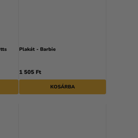
tts
Plakát - Barbie
1 505 Ft
KOSÁRBA