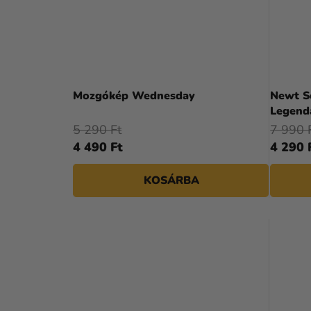
Mozgókép Wednesday
Newt S
Legend
5 290 Ft
7 990 
4 490 Ft
4 290 
KOSÁRBA