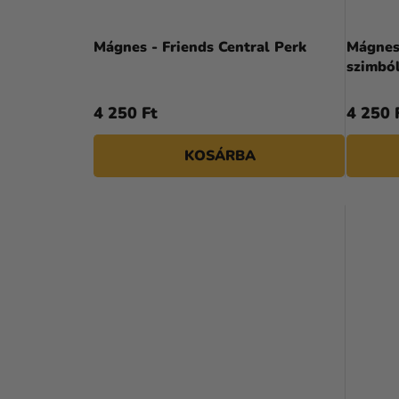
Mágnes - Friends Central Perk
Mágnes
szimbó
4 250 Ft
4 250 
KOSÁRBA