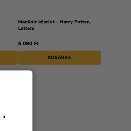
Manikűr készlet - Harry Potter,
Letters
6 090 Ft
KOSÁRBA
, a