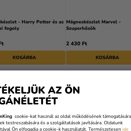
észlet - Harry Potter és az
Mágneskészlet Marvel -
i fogoly
Szuperhősök
Ft
2 430 Ft
KOSÁRBA
KOSÁRBA
ÁS
TÉKELJÜK AZ ÖN
GÁNÉLETÉT
mKing
cookie-kat használ az oldal működésének támogatására
ek testreszabására és a szolgáltatások javítására. Oldalunk
tával Ön elfogadja a cookie-k használatát. Természetesen
ide