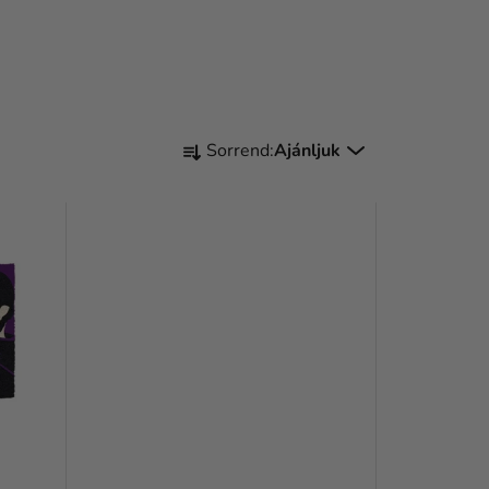
T
Sorrend:
Ajánljuk
E
R
M
É
K
E
K
R
E