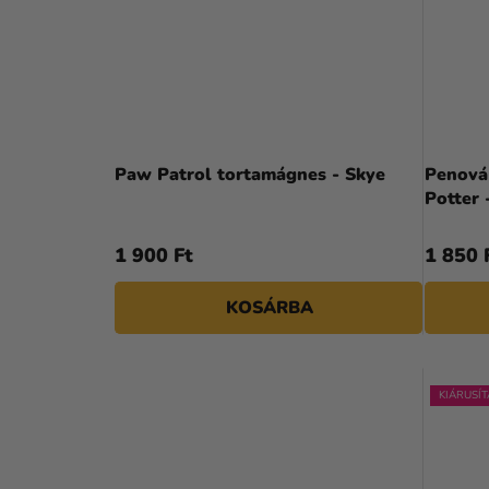
Paw Patrol tortamágnes - Skye
Penová
Potter 
1 900 Ft
1 850 
KOSÁRBA
KIÁRUSÍT