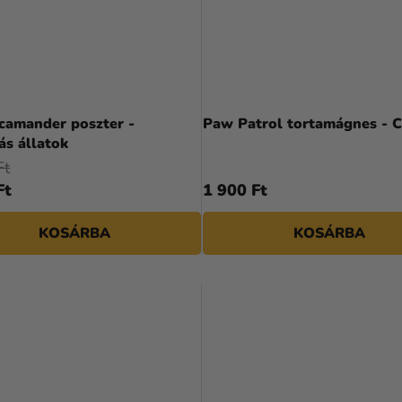
camander poszter -
Paw Patrol tortamágnes - 
ás állatok
Ft
Ft
1 900 Ft
KOSÁRBA
KOSÁRBA