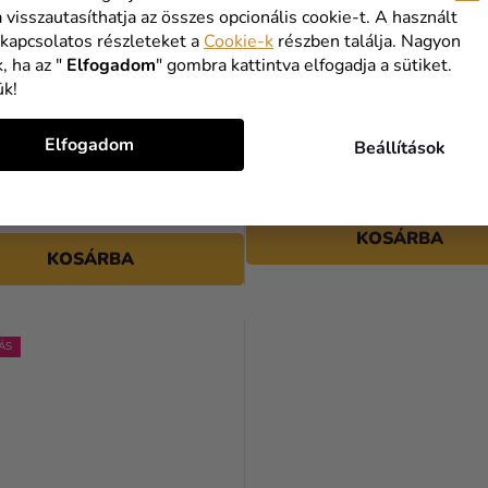
a visszautasíthatja az összes opcionális cookie-t. A használt
 kapcsolatos részleteket a
Cookie-k
részben találja. Nagyon
, ha az "
Elfogadom
" gombra kattintva elfogadja a sütiket.
ük!
 váza - Pókember
Matrica készlet - Stitch
Elfogadom
Beállítások
 Ft
1 190 Ft
Ft
KOSÁRBA
KOSÁRBA
ÁS