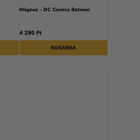
N
Mágnes - DC Comics Batman
D
E
4 290 Ft
Z
KOSÁRBA
É
S
E