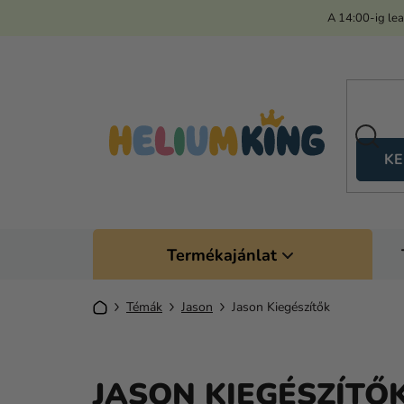
Ugrás
A 14:00-ig le
a
fő
tartalomhoz
KE
Termékajánlat
Kezdőlap
Témák
Jason
Jason Kiegészítők
JASON KIEGÉSZÍTŐ