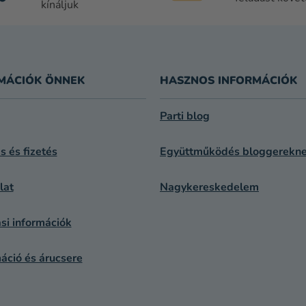
N
kínáljuk
Y
Í
T
Á
S
MÁCIÓK ÖNNEK
HASZNOS INFORMÁCIÓK
E
L
Parti blog
E
M
ás és fizetés
Együttműködés bloggerekn
E
I
lat
Nagykereskedelem
si információk
áció és árucsere