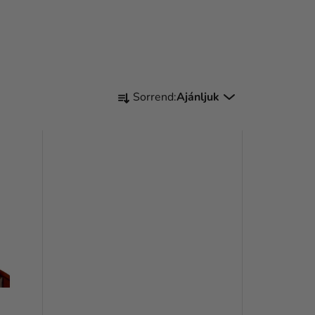
T
Sorrend:
Ajánljuk
E
R
M
É
K
E
K
R
E