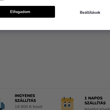
Elfogadom
Beállítások
L
I
S
T
A
I
INGYENES
1 NAPOS
R
SZÁLLÍTÁS
SZÁLLÍTÁS
Á
19 900 ft felett
feladást köve