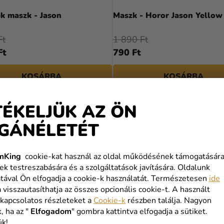
k maszk - Jason
Maszk - Horor Jason Yellow
Ft
1 890 Ft
Ft
790 Ft
KOSÁRBA
KOSÁRBA
TÉKELJÜK AZ ÖN
GÁNÉLETÉT
mKing
cookie-kat használ az oldal működésének támogatására
ek testreszabására és a szolgáltatások javítására. Oldalunk
tával Ön elfogadja a cookie-k használatát. Természetesen
ide
a visszautasíthatja az összes opcionális cookie-t. A használt
 kapcsolatos részleteket a
Cookie-k
részben találja. Nagyon
, ha az "
Elfogadom
" gombra kattintva elfogadja a sütiket.
ük!