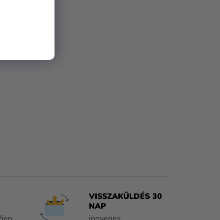
VISSZAKÜLDÉS 30
NAP
tően
ingyenes