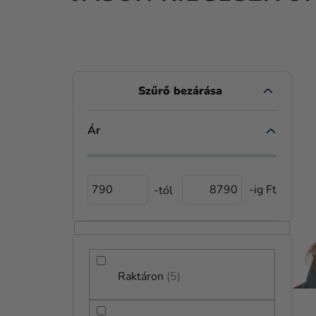
O
L
D
Ár
T
A
E
L
R
790
8790
S
M
Ó
É
P
K
A
Raktáron
5
E
N
K