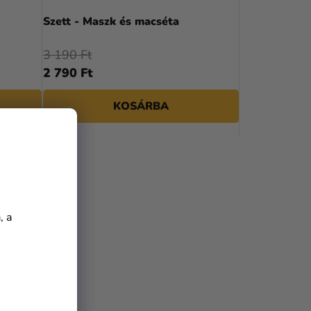
N
Szett - Maszk és macséta
D
3 190 Ft
E
2 790 Ft
Z
KOSÁRBA
É
S
E
, a