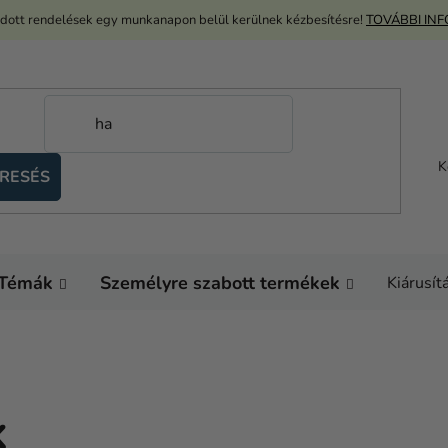
adott rendelések egy munkanapon belül kerülnek kézbesítésre!
TOVÁBBI IN
K
RESÉS
Témák
Személyre szabott termékek
Kiárusít
K