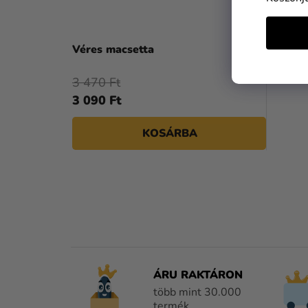
Véres macsetta
3 470 Ft
3 090 Ft
KOSÁRBA
ÁRU RAKTÁRON
több mint 30.000
termék