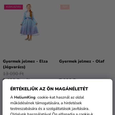
KIÁRUSÍTÁS
TOP
A
termék
Gyermek jelmez - Elza
Gyermek jelmez - Olaf
átlagos
(Jégvarázs)
értékelése
13 090 Ft
5-
9 190 Ft-tól
7 990 Ft
ből
4,3
ÉRTÉKELJÜK AZ ÖN MAGÁNÉLETÉT
BŐVEBBEN
BŐVEBBEN
csillag.
A
HeliumKing
cookie-kat használ az oldal
működésének támogatására, a hirdetések
testreszabására és a szolgáltatások javítására.
TOP
Oldalunk használatával Ön elfogadja a cookie-k