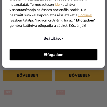
használatát. Természetesen
ide
kattintva
visszautasíthatja az összes opcionális cookie-t. A
használt sütikkel kapcsolatos részleteket a
Cookie-k
részben találja. Nagyon örülnénk, ha az "
Elfogadom
"
gombra kattintva elfogadja a sütiket. Köszönjük!
Beállítások
A
termék
Gyermek jelmez -
Gyermek jelmez – Anna
átlagos
Premium Elza a
Jégvarázs
Elfogadom
értékelése
Jégvarázsból
28 890 Ft
5-
26 590 Ft
9 990 Ft
ből
4,0
BŐVEBBEN
BŐVEBBEN
csillag.
TOP
TOP