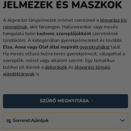
JELMEZEK ÉS MASZKOK
Lufik
Esküvő
A Jégvarázs lányjelmezek örömet szereznek a
Jégvarázs kis
rajongóinak
, akik farsangon, Halloweenkor vagy mesés
Party
hangulatú bulin
kedvenc szereplőjükként
szeretnének
Dekoráció
tündökölni. A kategóriában gyerekjelmezeket és további,
és
Elsa, Anna vagy Olaf által inspirált
gyerekruhákat
talál.
kiegészítők
Ha mesés stílusú bulira keres gyerekjelmezt, válogathat a
szereplők, méret vagy alkalom szerint. Egy tematikus
Jelmezek
bulihoz jól illenek a
dekorációk
és
Jégvarázs témájú
ajándéktárgyak
is.
Ruházat
Sütés
T
E
Újdonság
SZŰRŐ MEGNYITÁSA
R
Ajándékok
M
T
É
Sorrend:
Ajánljuk
E
Ünnepek
K