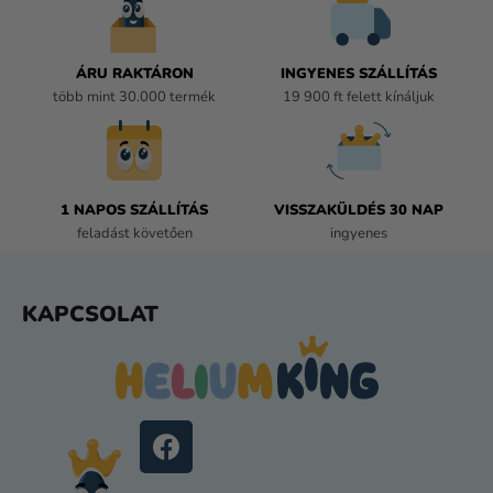
I
R
Á
ÁRU RAKTÁRON
INGYENES SZÁLLÍTÁS
N
több mint 30.000 termék
19 900 ft felett kínáljuk
Y
Í
T
Á
1 NAPOS SZÁLLÍTÁS
VISSZAKÜLDÉS 30 NAP
S
feladást követően
ingyenes
E
L
E
L
KAPCSOLAT
M
Á
E
B
I
L
É
C