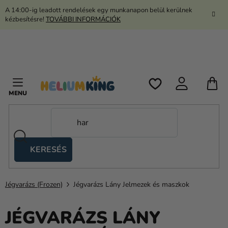
Ugrás
A 14:00-ig leadott rendelések egy munkanapon belül kerülnek
a
kézbesítésre!
TOVÁBBI INFORMÁCIÓK
fő
tartalomhoz
K
KERESÉS
Ollós
sátrak
Jégvarázs (Frozen)
Jégvarázs Lány Jelmezek és maszkok
Kanekalon
Hélium
JÉGVARÁZS LÁNY
és