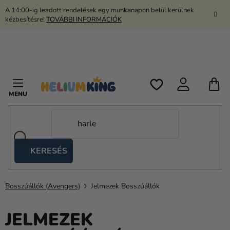
Ugrás
A 14:00-ig leadott rendelések egy munkanapon belül kerülnek
a
kézbesítésre!
TOVÁBBI INFORMÁCIÓK
fő
tartalomhoz
K
KERESÉS
Ollós
sátrak
Bosszúállók (Avengers)
Jelmezek Bosszúállók
Kanekalon
Hélium
JELMEZEK
és