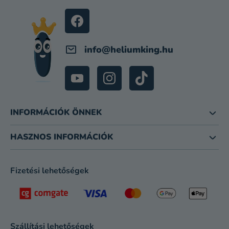
É
C
info
@
heliumking.hu
INFORMÁCIÓK ÖNNEK
HASZNOS INFORMÁCIÓK
Fizetési lehetőségek
Szállítási lehetőségek