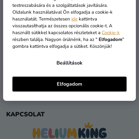
Kreatív
testreszabására és a szolgáltatások javítására.
kellékek
Oldalunk használatával Ön elfogadja a cookie-k
használatát. Természetesen
ide
kattintva
Témák
visszautasíthatja az összes opcionális cookie-t. A
használt sütikkel kapcsolatos részleteket a
Cookie-k
Személyre
részben találja. Nagyon örülnénk, ha az "
Elfogadom
"
szabott
gombra kattintva elfogadja a sütiket. Köszönjük!
ÁRU RAKTÁRON
INGYENES SZÁLLÍTÁS
termékek
több mint 30.000 termék
19 900 ft felett kínáljuk
Beállítások
Kiárusítás
Rólunk
Elfogadom
1 NAPOS SZÁLLÍTÁS
VISSZAKÜLDÉS 30 NAP
Kapcsolat
feladást követően
ingyenes
L
KAPCSOLAT
Á
B
L