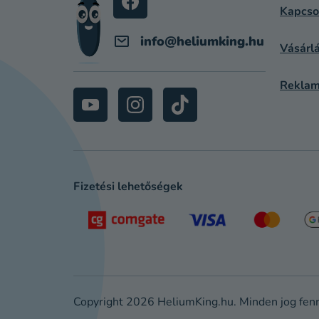
C
Kapcso
info
@
heliumking.hu
Vásárlá
Reklam
Fizetési lehetőségek
Copyright 2026
HeliumKing.hu
. Minden jog fen