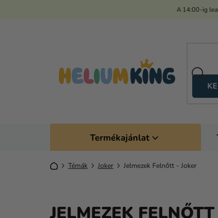
Ugrás
A 14:00-ig le
a
fő
tartalomhoz
KE
Termékajánlat
Kezdőlap
Témák
Joker
Jelmezek Felnőtt - Joker
JELMEZEK FELNŐTT 