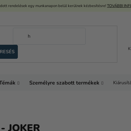
adott rendelések egy munkanapon belül kerülnek kézbesítésre!
TOVÁBBI IN
K
RESÉS
Témák
Személyre szabott termékek
Kiárusít
- JOKER