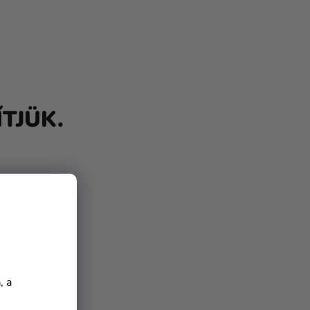
TJÜK.
, a