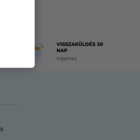
VISSZAKÜLDÉS 30
NAP
tően
ingyenes
ek