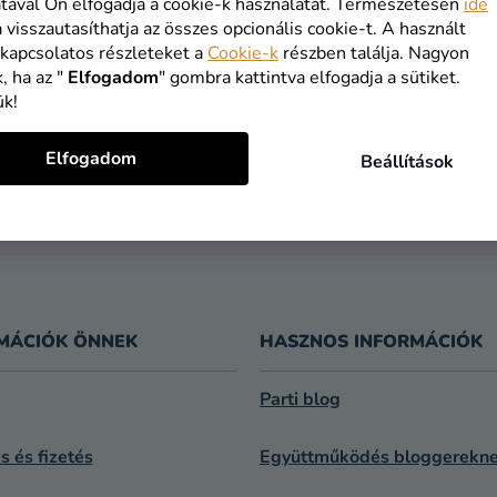
VÁSÁRLÁS FOLYTATÁSA
tával Ön elfogadja a cookie-k használatát. Természetesen
ide
a visszautasíthatja az összes opcionális cookie-t. A használt
 kapcsolatos részleteket a
Cookie-k
részben találja. Nagyon
, ha az "
Elfogadom
" gombra kattintva elfogadja a sütiket.
ük!
INGYENES
1 NAPOS
Elfogadom
Beállítások
SZÁLLÍTÁS
SZÁLLÍTÁS
19 900 ft felett
feladást köve
kínáljuk
MÁCIÓK ÖNNEK
HASZNOS INFORMÁCIÓK
Parti blog
ás és fizetés
Együttműködés bloggerekn