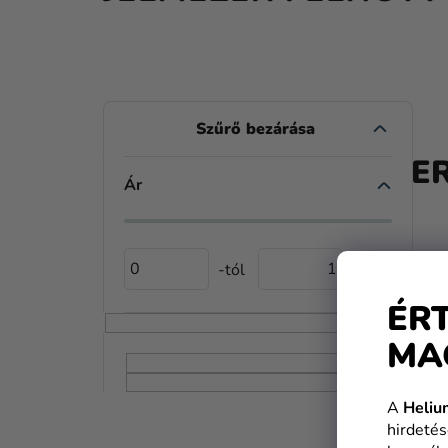
O
L
A TE
D
Ár
A
L
0
1
S
ÉR
Ó
MA
P
A
A
Heliu
N
hirdetés