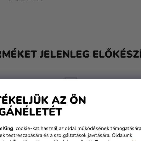
RMÉKET JELENLEG ELŐKÉSZÍ
TÉKELJÜK AZ ÖN
GÁNÉLETÉT
De a többi kategóriát is megtekintheti.
mKing
cookie-kat használ az oldal működésének támogatására
ek testreszabására és a szolgáltatások javítására. Oldalunk