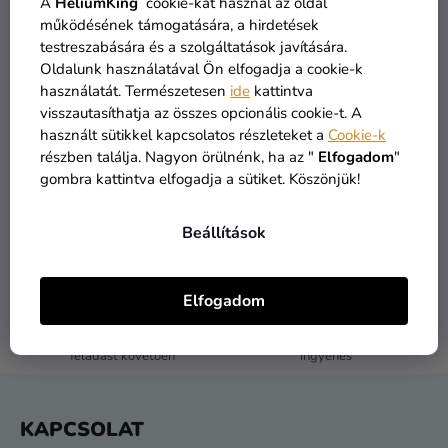
A
HeliumKing
cookie-kat használ az oldal
Kreatív
működésének támogatására, a hirdetések
VÁSÁRLÁS FOLYTATÁSA
kellékek
testreszabására és a szolgáltatások javítására.
Oldalunk használatával Ön elfogadja a cookie-k
Témák
használatát. Természetesen
ide
kattintva
visszautasíthatja az összes opcionális cookie-t. A
Személyre
használt sütikkel kapcsolatos részleteket a
Cookie-k
szabott
részben találja. Nagyon örülnénk, ha az "
Elfogadom
"
termékek
gombra kattintva elfogadja a sütiket. Köszönjük!
Kiárusítás
ÁRU RAKTÁRON
INGYENES SZÁLLÍTÁS
Beállítások
több mint 30.000 termék
19 900 ft felett kínáljuk
Rólunk
Kapcsolat
Elfogadom
1 NAPOS SZÁLLÍTÁS
VISSZAKÜLDÉS 30 NAP
feladást követően
ingyenes
L
KAPCSOLAT
Á