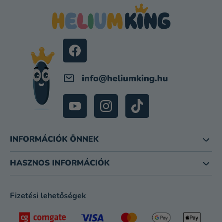
B
L
É
C
info
@
heliumking.hu
INFORMÁCIÓK ÖNNEK
HASZNOS INFORMÁCIÓK
Fizetési lehetőségek