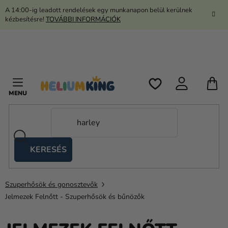
Ugrás
A 14:00-ig leadott rendelések egy munkanapon belül kerülnek
a
kézbesítésre!
TOVÁBBI INFORMÁCIÓK
fő
tartalomhoz
K
KERESÉS
Ollós
sátrak
Szuperhősök és gonosztevők
Kanekalon
Jelmezek Felnőtt - Szuperhősök és bűnözők
Hélium
és