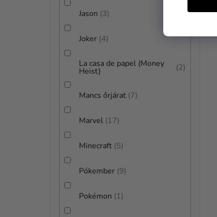
Jason
3
Joker
4
La casa de papel (Money
2
Heist)
Mancs őrjárat
7
Marvel
17
Minecraft
5
Pókember
9
Pokémon
1