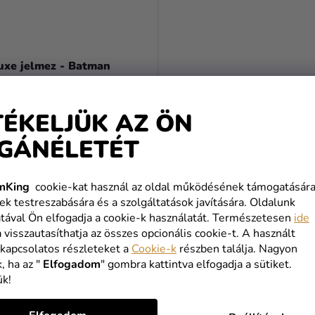
uxe jelmez - Batman
 Ft
TÉKELJÜK AZ ÖN
 Ft
GÁNÉLETÉT
BŐVEBBEN
mKing
cookie-kat használ az oldal működésének támogatására
ek testreszabására és a szolgáltatások javítására. Oldalunk
tával Ön elfogadja a cookie-k használatát. Természetesen
ide
L
a visszautasíthatja az összes opcionális cookie-t. A használt
I
 kapcsolatos részleteket a
Cookie-k
részben találja. Nagyon
S
, ha az "
Elfogadom
" gombra kattintva elfogadja a sütiket.
T
ük!
A
I