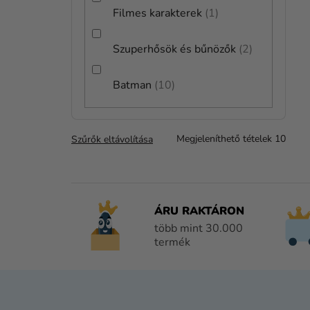
Filmes karakterek
1
Szuperhősök és bűnözők
2
Batman
10
Megjeleníthető tételek
10
Szűrők eltávolítása
ÁRU RAKTÁRON
több mint 30.000
termék
L