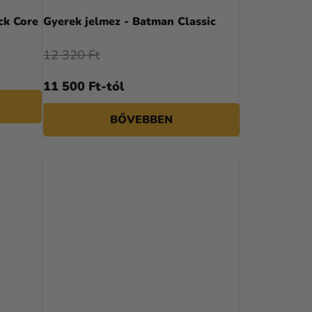
N
ck Core
Gyerek jelmez - Batman Classic
D
12 320 Ft
E
11 500 Ft-tól
Z
É
BŐVEBBEN
S
E