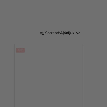
T
Sorrend:
Ajánljuk
E
R
TOP
M
É
K
E
K
R
E