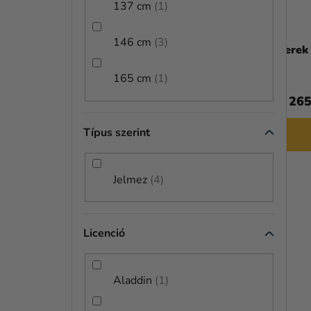
137 cm
1
146 cm
3
Gyerek jelmez - Batman deluxe
Gyerek
165 cm
1
17 990 Ft
17 265
Típus szerint
BŐVEBBEN
Jelmez
4
KIÁRUSÍTÁS
Licenció
Aladdin
1