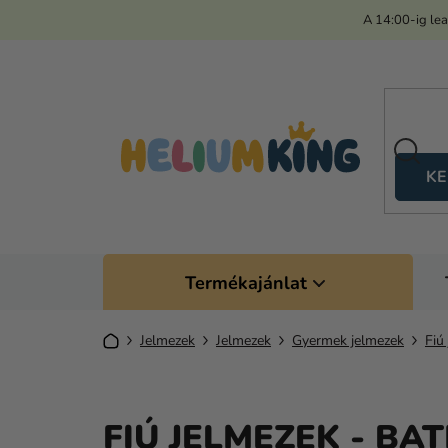
Ugrás
A 14:00-ig le
a
fő
tartalomhoz
KE
Termékajánlat
Kezdőlap
Jelmezek
Jelmezek
Gyermek jelmezek
Fiú
FIÚ JELMEZEK - BA