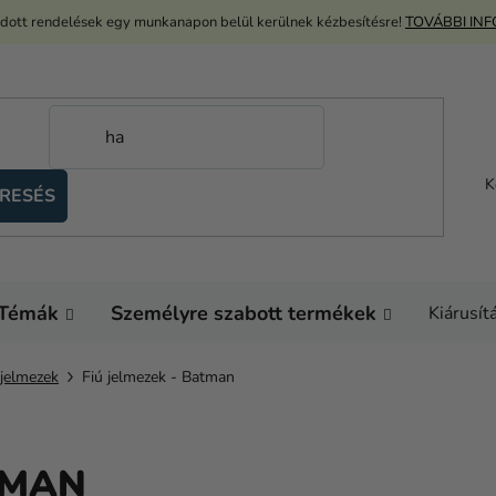
adott rendelések egy munkanapon belül kerülnek kézbesítésre!
TOVÁBBI IN
K
RESÉS
Témák
Személyre szabott termékek
Kiárusít
 jelmezek
Fiú jelmezek - Batman
TMAN