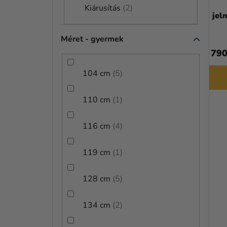
K
E
Kiárusítás
2
Fiú jelmez - Batman
Fiú jel
L
L
Méret - gyermek
I
15 470 Ft
12 790
S
104 cm
5
T
BŐVEBBEN
Á
110 cm
1
J
116 cm
4
A
KIÁRUSÍTÁS
119 cm
1
128 cm
5
134 cm
2