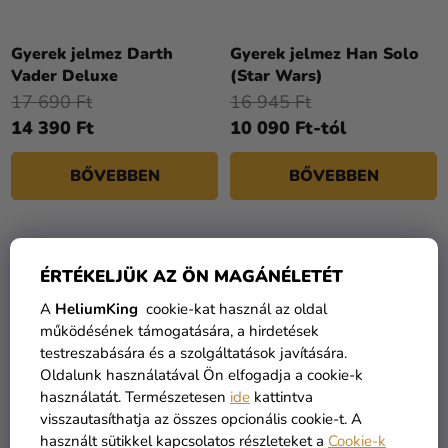
D
Kreatív
E
kellékek
Z
Gyerek jelmez Darth
Gyerek jelmez Han Solo
Vader Deluxe
(Star Wars)
Témák
É
17 690 Ft
16 945 Ft
S
Személyre
14 390 Ft
10 090 Ft-tól
E
szabott
termékek
BŐVEBBEN
BŐVEBBEN
Kiárusítás
Rólunk
ÉRTÉKELJÜK AZ ÖN MAGÁNÉLETÉT
Kapcsolat
A
HeliumKing
cookie-kat használ az oldal
működésének támogatására, a hirdetések
testreszabására és a szolgáltatások javítására.
Oldalunk használatával Ön elfogadja a cookie-k
használatát. Természetesen
ide
kattintva
visszautasíthatja az összes opcionális cookie-t. A
használt sütikkel kapcsolatos részleteket a
Cookie-k