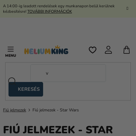
Ugrás
A 14:00-ig leadott rendelések egy munkanapon belül kerülnek
a
kézbesítésre!
TOVÁBBI INFORMÁCIÓK
fő
tartalomhoz
K
KERESÉS
Ollós
sátrak
Fiú jelmezek
Fiú jelmezek - Star Wars
Kanekalon
Hélium
FIÚ JELMEZEK - STAR
és