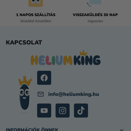
T
Á
1 NAPOS SZÁLLÍTÁS
VISSZAKÜLDÉS 30 NAP
S
feladást követően
ingyenes
E
L
E
L
KAPCSOLAT
M
Á
E
B
I
L
É
C
info
@
heliumking.hu
INFORMÁCIÓK ÖNNEK