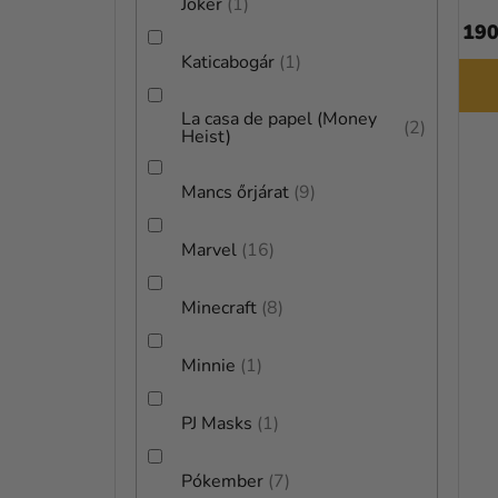
Joker
1
13 090 Ft
10 190
Katicabogár
1
BŐVEBBEN
La casa de papel (Money
2
Heist)
Mancs őrjárat
9
Marvel
16
Minecraft
8
Minnie
1
PJ Masks
1
Pókember
7