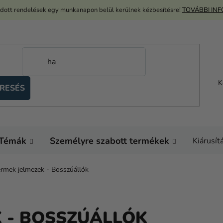
adott rendelések egy munkanapon belül kerülnek kézbesítésre!
TOVÁBBI IN
K
RESÉS
Témák
Személyre szabott termékek
Kiárusít
rmek jelmezek - Bosszúállók
 - BOSSZÚÁLLÓK