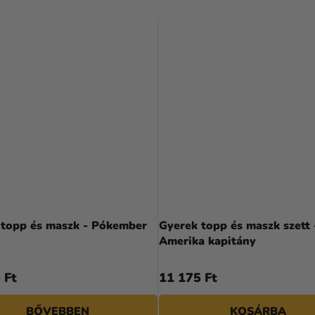
 topp és maszk - Pókember
Gyerek topp és maszk szett 
Amerika kapitány
 Ft
11 175 Ft
BŐVEBBEN
KOSÁRBA