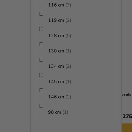
Á
116 cm
7
J
119 cm
2
A
128 cm
5
130 cm
1
134 cm
2
145 cm
1
Gyerek jelmez maszkkal -
Gyerek
146 cm
2
Pókember
98 cm
1
10 360 Ft
14 275
BŐVEBBEN