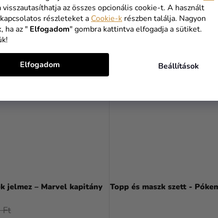
a visszautasíthatja az összes opcionális cookie-t. A használt
BŐVEBBEN
BŐVEBBEN
 kapcsolatos részleteket a
Cookie-k
részben találja. Nagyon
, ha az "
Elfogadom
" gombra kattintva elfogadja a sütiket.
ük!
Elfogadom
Beállítások
A
termék
k jelmez – Marvel kapitány
Topp és maszk szett - Póke
átlagos
értékelése
 Ft
5-