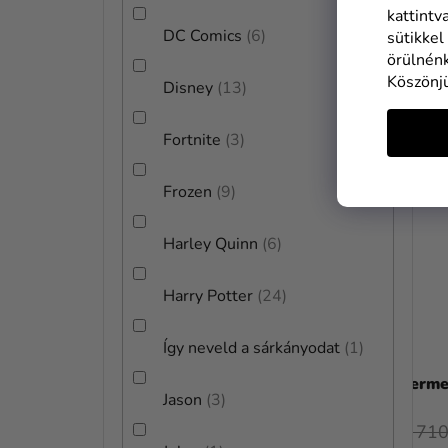
kattintv
BŐVEBBEN
DC Comics
6
sütikkel
örülnénk
Köszönj
Disney
13
TOP
Fortnite
3
Frozen
9
Harley Quinn
6
Harry Potter
24
Így neveld a sárkányodat
1
Gyermek jelmez – Black Panther
Gyerme
Jason
3
14 990 Ft
11 710