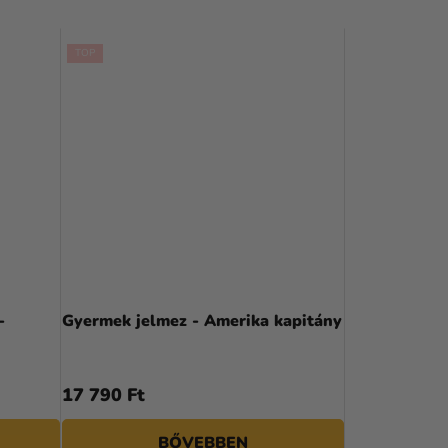
S
E
TOP
-
Gyermek jelmez - Amerika kapitány
17 790 Ft
BŐVEBBEN