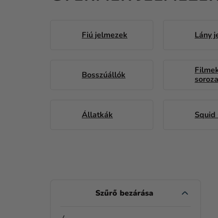
Fiú jelmezek
Lány 
Filmek
Bosszúállók
soroz
Állatkák
Squid
O
L