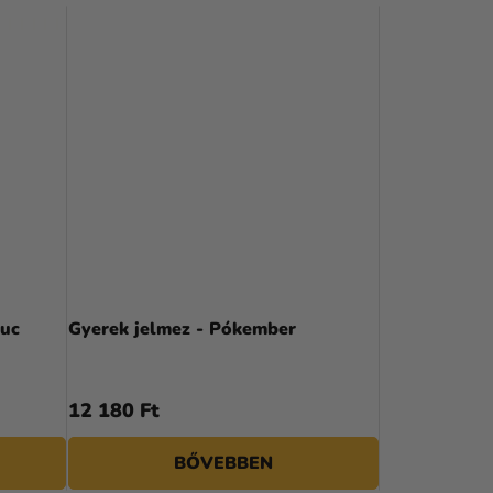
R
M
É
K
E
K
R
E
N
duc
Gyerek jelmez - Pókember
D
E
12 180 Ft
Z
BŐVEBBEN
É