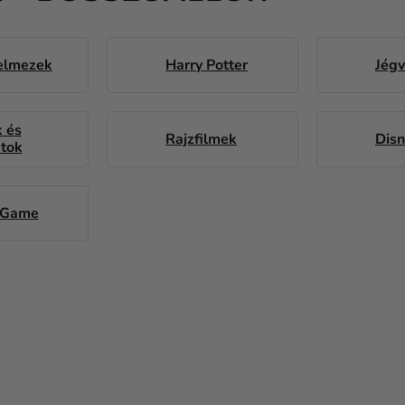
jelmezek
Harry Potter
Jégv
 és
Rajzfilmek
Dis
atok
 Game