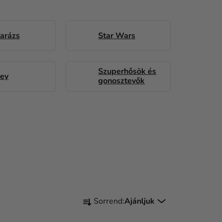
arázs
Star Wars
Szuperhősök és
ney
gonosztevők
T
Sorrend:
Ajánljuk
E