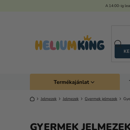
Ugrás
A 14:00-ig le
a
fő
tartalomhoz
KE
Termékajánlat
Kezdőlap
Jelmezek
Jelmezek
Gyermek jelmezek
Gye
GYERMEK JELMEZEK