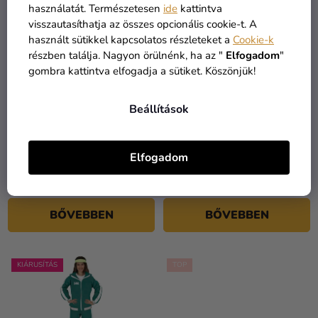
E
használatát. Természetesen
ide
kattintva
S
K
visszautasíthatja az összes opcionális cookie-t. A
T
R
használt sütikkel kapcsolatos részleteket a
Cookie-k
Á
E
részben találja. Nagyon örülnénk, ha az "
Elfogadom
"
J
gombra kattintva elfogadja a sütiket. Köszönjük!
N
A
D
Beállítások
E
Z
Gyerek jelmez - Squid
Gyerek jelmez Squid
game - Felügyelő - kör
Game - játékos - fiú
É
Elfogadom
11 070 Ft
15 390 Ft
S
9 690 Ft
10 790 Ft-tól
E
BŐVEBBEN
BŐVEBBEN
KIÁRUSÍTÁS
TOP