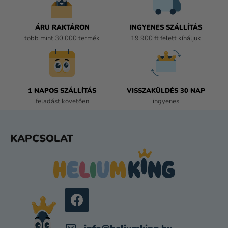
I
R
Á
ÁRU RAKTÁRON
INGYENES SZÁLLÍTÁS
N
több mint 30.000 termék
19 900 ft felett kínáljuk
Y
Í
T
Á
1 NAPOS SZÁLLÍTÁS
VISSZAKÜLDÉS 30 NAP
S
feladást követően
ingyenes
E
L
E
L
KAPCSOLAT
M
Á
E
B
I
L
É
C