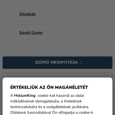
Állatkák
Squid Game
T
E
SZŰRŐ MEGNYITÁSA
R
M
T
É
Sorrend:
Ajánljuk
E
K
ÉRTÉKELJÜK AZ ÖN MAGÁNÉLETÉT
R
E
M
A
HeliumKing
cookie-kat használ az oldal
K
É
működésének támogatására, a hirdetések
L
testreszabására és a szolgáltatások javítására.
K
TOP
I
Oldalunk használatával Ön elfogadja a cookie-k