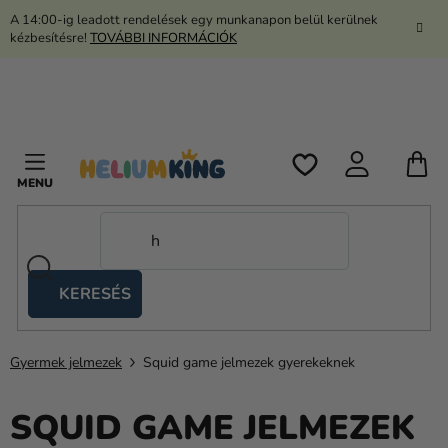
Ugrás
A 14:00-ig leadott rendelések egy munkanapon belül kerülnek
a
kézbesítésre!
TOVÁBBI INFORMÁCIÓK
fő
tartalomhoz
K
KERESÉS
Ollós
sátrak
Gyermek jelmezek
Squid game jelmezek gyerekeknek
Kanekalon
Hélium
SQUID GAME JELMEZEK
és