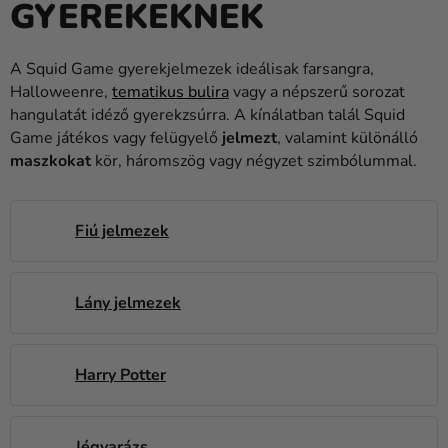
GYEREKEKNEK
Lufik
Esküvő
A Squid Game gyerekjelmezek ideálisak farsangra,
Halloweenre,
tematikus bulira
vagy a népszerű sorozat
Party
hangulatát idéző gyerekzsúrra. A kínálatban talál Squid
Dekoráció
Game játékos vagy felügyelő
jelmezt
, valamint különálló
és
maszkokat
kör, háromszög vagy négyzet szimbólummal.
kiegészítők
Jelmezek
Fiú jelmezek
Ruházat
Sütés
Lány jelmezek
Újdonság
Harry Potter
Ajándékok
Ünnepek
Jégvarázs