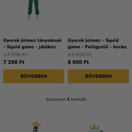
Gyerek jelmez lányoknak
Gyerek jelmez - Squid
- Squid game - játékos
game - Felügyelő - kocka
13 590 Ft
11 590 Ft
7 290 Ft
8 900 Ft
BŐVEBBEN
BŐVEBBEN
összesen
4
termék
L
I
S
T
A