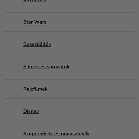
Kreatív
kellékek
Star Wars
Témák
Személyre
szabott
Bosszúállók
termékek
Kiárusítás
Filmek és sorozatok
Rólunk
Kapcsolat
Rajzfilmek
Disney
Szuperhősök és gonosztevők