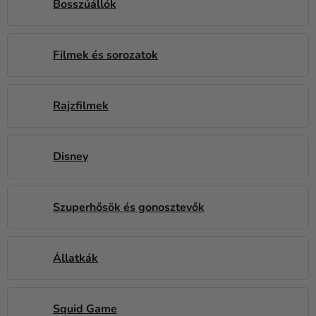
Bosszúállók
Kreatív
kellékek
Témák
Filmek és sorozatok
Személyre
szabott
Rajzfilmek
termékek
Kiárusítás
Disney
Rólunk
Kapcsolat
Szuperhősök és gonosztevők
Állatkák
Squid Game