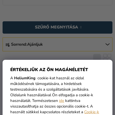
T
E
SZŰRŐ MEGNYITÁSA
R
M
T
É
Sorrend:
Ajánljuk
E
K
R
E
M
K
É
ÉRTÉKELJÜK AZ ÖN MAGÁNÉLETÉT
L
K
TOP
KIÁRUSÍTÁS
I
A
HeliumKing
cookie-kat használ az oldal
E
S
működésének támogatására, a hirdetések
K
testreszabására és a szolgáltatások javítására.
T
R
Oldalunk használatával Ön elfogadja a cookie-k
Á
E
használatát. Természetesen
ide
kattintva
J
N
visszautasíthatja az összes opcionális cookie-t. A
A
használt sütikkel kapcsolatos részleteket a
Cookie-k
D