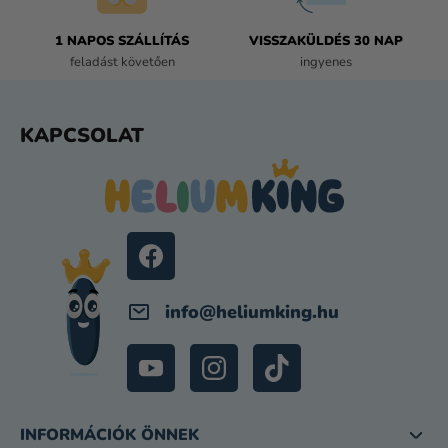
T
Á
1 NAPOS SZÁLLÍTÁS
VISSZAKÜLDÉS 30 NAP
S
feladást követően
ingyenes
E
L
E
L
KAPCSOLAT
M
Á
E
B
I
L
É
C
info
@
heliumking.hu
INFORMÁCIÓK ÖNNEK