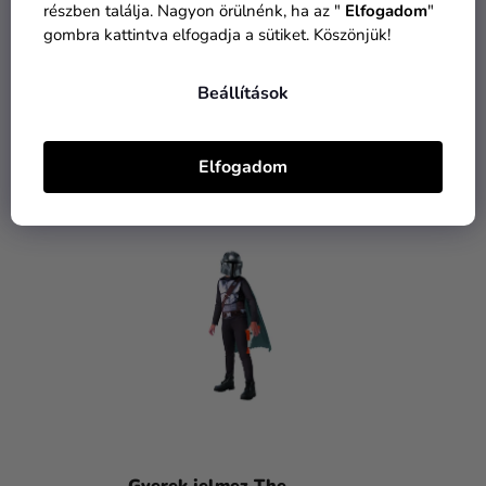
részben találja. Nagyon örülnénk, ha az "
Elfogadom
"
E
gombra kattintva elfogadja a sütiket. Köszönjük!
Z
Gyerek jelmez Darth
Gyerek jelmez Han Solo
Vader Deluxe
(Star Wars)
É
Beállítások
17 690 Ft
16 945 Ft
S
14 390 Ft
10 090 Ft-tól
E
Elfogadom
BŐVEBBEN
BŐVEBBEN
Gyerek jelmez The