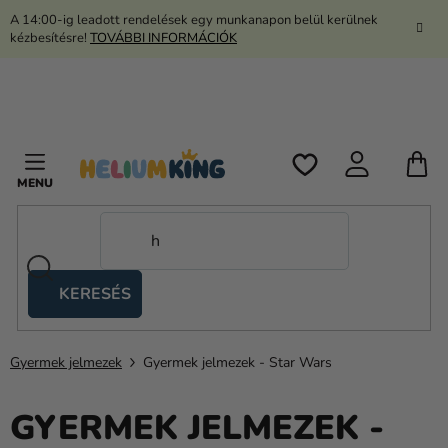
Ugrás
A 14:00-ig leadott rendelések egy munkanapon belül kerülnek
a
kézbesítésre!
TOVÁBBI INFORMÁCIÓK
fő
tartalomhoz
K
KERESÉS
Ollós
sátrak
Gyermek jelmezek
Gyermek jelmezek - Star Wars
Kanekalon
Hélium
GYERMEK JELMEZEK -
és