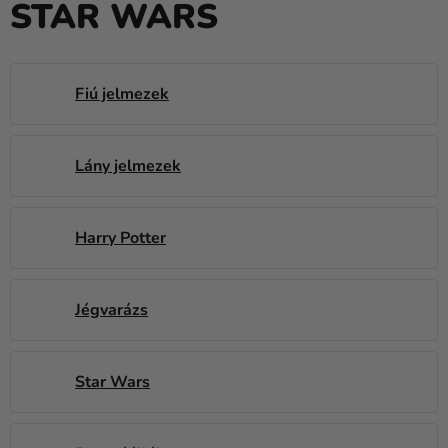
STAR WARS
Lufik
Esküvő
Party
Fiú jelmezek
Dekoráció
és
Lány jelmezek
kiegészítők
Jelmezek
Harry Potter
Ruházat
Sütés
Jégvarázs
Újdonság
Ajándékok
Star Wars
Ünnepek