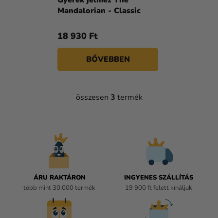
Mandalorian - Classic
18 930 Ft
BŐVEBBEN
összesen
3
termék
L
I
S
T
A
I
R
Á
ÁRU RAKTÁRON
INGYENES SZÁLLÍTÁS
N
több mint 30.000 termék
19 900 ft felett kínáljuk
Y
Í