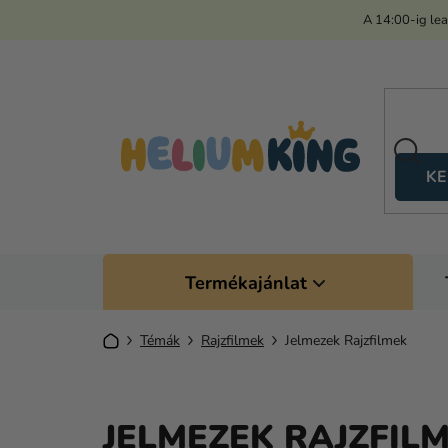
Ugrás
A 14:00-ig le
a
fő
tartalomhoz
KE
Termékajánlat
Kezdőlap
Témák
Rajzfilmek
Jelmezek Rajzfilmek
JELMEZEK RAJZFIL