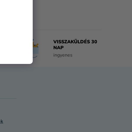
VISSZAKÜLDÉS 30
NAP
tően
ingyenes
ek