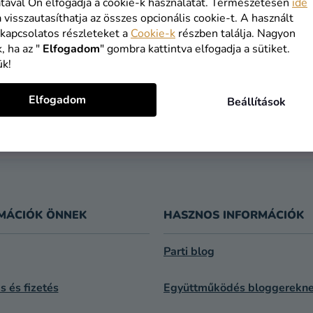
VÁSÁRLÁS FOLYTATÁSA
tával Ön elfogadja a cookie-k használatát. Természetesen
ide
a visszautasíthatja az összes opcionális cookie-t. A használt
 kapcsolatos részleteket a
Cookie-k
részben találja. Nagyon
, ha az "
Elfogadom
" gombra kattintva elfogadja a sütiket.
ük!
INGYENES
1 NAPOS
Elfogadom
Beállítások
SZÁLLÍTÁS
SZÁLLÍTÁS
19 900 ft felett
feladást köve
kínáljuk
MÁCIÓK ÖNNEK
HASZNOS INFORMÁCIÓK
Parti blog
ás és fizetés
Együttműködés bloggerekn