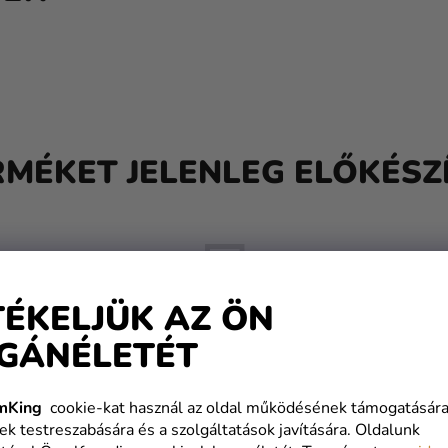
RMÉKET JELENLEG ELŐKÉSZÍ
TÉKELJÜK AZ ÖN
GÁNÉLETÉT
De a többi kategóriát is megtekintheti.
mKing
cookie-kat használ az oldal működésének támogatására
ek testreszabására és a szolgáltatások javítására. Oldalunk