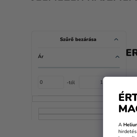
O
L
A TE
D
Ár
A
L
0
1
S
ÉR
Ó
MA
P
A
A
Heliu
N
hirdetés