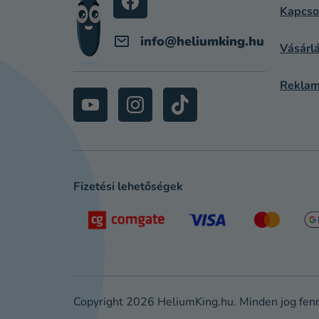
C
Kapcso
info
@
heliumking.hu
Vásárlá
Reklam
Fizetési lehetőségek
Copyright 2026
HeliumKing.hu
. Minden jog fen