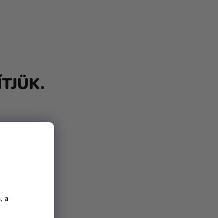
TJÜK.
, a