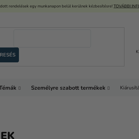
adott rendelések egy munkanapon belül kerülnek kézbesítésre!
TOVÁBBI IN
K
RESÉS
Témák
Személyre szabott termékek
Kiárusít
MEK