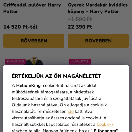
Kreatív
Z
Griffendél pulóver Harry
Gyerek Mardekár kviddics
kellékek
Potter
köpeny - Harry Potter
É
41 590 Ft
S
Témák
14 520 Ft-tól
22 390 Ft
E
Személyre
BŐVEBBEN
BŐVEBBEN
szabott
termékek
Kiárusítás
KIÁRUSÍTÁS
KIÁRUSÍTÁS
Rólunk
ÉRTÉKELJÜK AZ ÖN MAGÁNÉLETÉT
Kapcsolat
A
HeliumKing
cookie-kat használ az oldal
működésének támogatására, a hirdetések
testreszabására és a szolgáltatások javítására.
Oldalunk használatával Ön elfogadja a cookie-k
használatát. Természetesen
ide
kattintva
visszautasíthatja az összes opcionális cookie-t. A
Gyermek Harry Potter
Harry Potter póló -
használt sütikkel kapcsolatos részleteket a
Cookie-k
varázslópalást -
Trimágus tusa
részben találja. Nagyon örülnénk, ha az "
Elfogadom
"