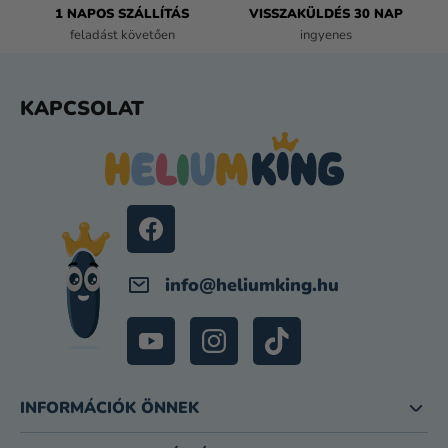
1 NAPOS SZÁLLÍTÁS
VISSZAKÜLDÉS 30 NAP
S
feladást követően
ingyenes
E
L
E
L
KAPCSOLAT
M
Á
E
B
I
L
É
C
info
@
heliumking.hu
INFORMÁCIÓK ÖNNEK