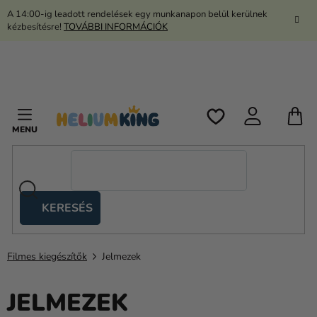
Ugrás
A 14:00-ig leadott rendelések egy munkanapon belül kerülnek
a
kézbesítésre!
TOVÁBBI INFORMÁCIÓK
fő
tartalomhoz
K
KERESÉS
Ollós
sátrak
Filmes kiegészítők
Jelmezek
Kanekalon
Hélium
JELMEZEK
és