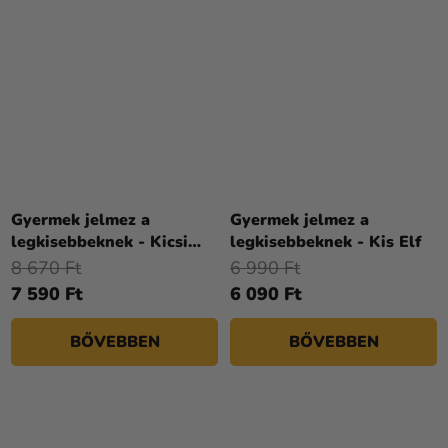
Gyermek jelmez a
Gyermek jelmez a
legkisebbeknek - Kicsi
legkisebbeknek - Kis Elf
rénszarvas
8 670 Ft
6 990 Ft
7 590 Ft
6 090 Ft
BŐVEBBEN
BŐVEBBEN