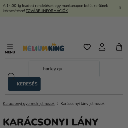
Ugrás
A 14:00-ig leadott rendelések egy munkanapon belül kerülnek
a
kézbesítésre!
TOVÁBBI INFORMÁCIÓK
fő
tartalomhoz
K
KERESÉS
Ollós
sátrak
Karácsonyi gyermek jelmezek
Karácsonyi lány jelmezek
Kanekalon
Hélium
KARÁCSONYI LÁNY
és