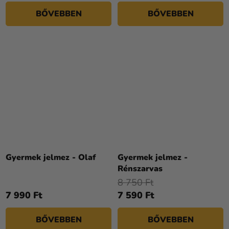
BŐVEBBEN
BŐVEBBEN
A
termék
Gyermek jelmez - Olaf
Gyermek jelmez -
átlagos
Rénszarvas
értékelése
8 750 Ft
5-
7 990 Ft
7 590 Ft
ből
5,0
BŐVEBBEN
BŐVEBBEN
csillag.