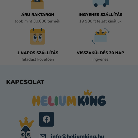
I
R
Á
ÁRU RAKTÁRON
INGYENES SZÁLLÍTÁS
N
több mint 30.000 termék
19 900 ft felett kínáljuk
Y
Í
T
Á
1 NAPOS SZÁLLÍTÁS
VISSZAKÜLDÉS 30 NAP
S
feladást követően
ingyenes
E
L
E
L
KAPCSOLAT
M
Á
E
B
I
L
É
C
info
@
heliumking.hu