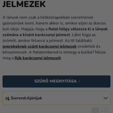
JELMEZEK
Lufik
Esküvő
A lányok nem csak a hétköznapokban szeretnének
gyönyörűek lenni, hanem akkor is, amikor eljön az álarcos
Party
buli ideje. Hagyja, hogy a
fiatal hölgy válassza ki a lányok
Dekoráció
számára a kívánt karácsonyi jelmezt
. Látni fogja az
és
örömöt, amikor felveszi a jelmezt. Az itt található
kiegészítők
gyerekeknek szánt karácsonyi jelmezek
eredetiek és
kényelmesek. A fiatalembered is elmegy a buliba? Nézze
Jelmezek
meg a
fiúk karácsonyi jelmezeit
.
Ruházat
T
Sütés
E
SZŰRŐ MEGNYITÁSA
R
Újdonság
M
T
Ajándékok
É
Sorrend:
Ajánljuk
E
K
R
Ünnepek
E