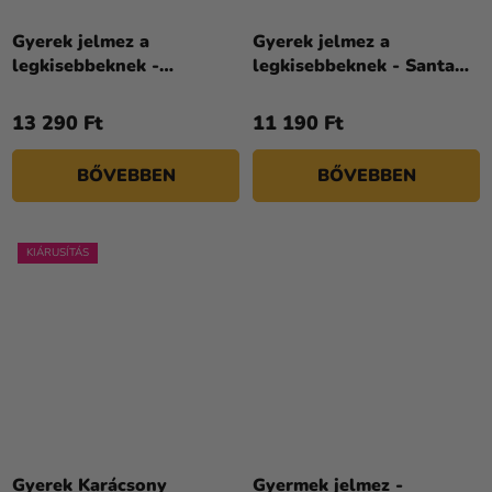
Gyerek jelmez a
Gyerek jelmez a
legkisebbeknek -
legkisebbeknek - Santa
Rénszarvas
Claus baby
13 290 Ft
11 190 Ft
BŐVEBBEN
BŐVEBBEN
KIÁRUSÍTÁS
A
termék
Gyerek Karácsony
Gyermek jelmez -