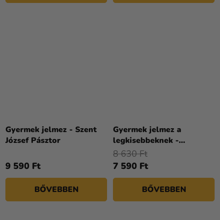
Gyermek jelmez - Szent
Gyermek jelmez a
József Pásztor
legkisebbeknek -
Karácsonyi manó
8 630 Ft
9 590 Ft
7 590 Ft
BŐVEBBEN
BŐVEBBEN