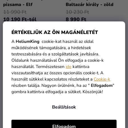
átlagos
pizsama - Elf
Baltazár király - zöld
értékelése
11 990 Ft
10 230 Ft
5-
10 190 Ft-tól
8 990 Ft
ből
5,0
ÉRTÉKELJÜK AZ ÖN MAGÁNÉLETÉT
BŐVEBBEN
BŐVEBBEN
csillag.
A
HeliumKing
cookie-kat használ az oldal
működésének támogatására, a hirdetések
testreszabására és a szolgáltatások javítására.
Oldalunk használatával Ön elfogadja a cookie-k
használatát. Természetesen
ide
kattintva
visszautasíthatja az összes opcionális cookie-t. A
használt sütikkel kapcsolatos részleteket a
Cookie-k
részben találja. Nagyon örülnénk, ha az "
Elfogadom
"
gombra kattintva elfogadja a sütiket. Köszönjük!
Beállítások
Gyermek jelmez - Gáspár
Gyermek jelmez - Héber
király - piros
pásztor
Elfogadom
10 230 Ft
9 150 Ft