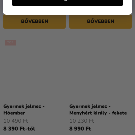
8 990 Ft
7 990 Ft
BŐVEBBEN
BŐVEBBEN
TOP
Gyermek jelmez -
Gyermek jelmez -
Hóember
Menyhért király - fekete
10 490 Ft
10 230 Ft
8 390 Ft-tól
8 990 Ft