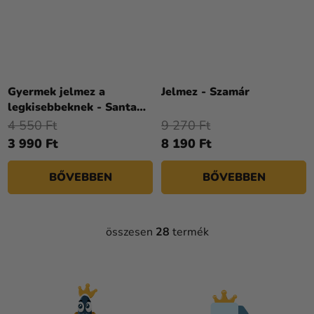
Gyermek jelmez a
Jelmez - Szamár
legkisebbeknek - Santa
Claus
4 550 Ft
9 270 Ft
3 990 Ft
8 190 Ft
BŐVEBBEN
BŐVEBBEN
összesen
28
termék
L
I
S
T
A