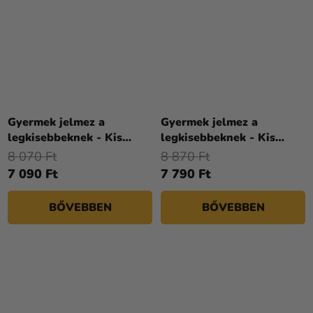
Gyermek jelmez a
Gyermek jelmez a
legkisebbeknek - Kis
legkisebbeknek - Kis
ördög
ördög
8 070 Ft
8 870 Ft
7 090 Ft
7 790 Ft
BŐVEBBEN
BŐVEBBEN