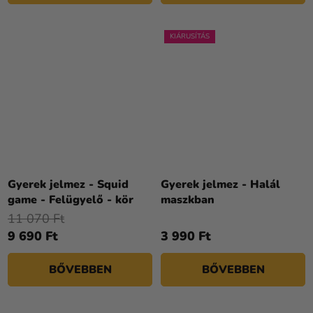
KIÁRUSÍTÁS
Gyerek jelmez - Squid
Gyerek jelmez - Halál
game - Felügyelő - kör
maszkban
11 070 Ft
9 690 Ft
3 990 Ft
BŐVEBBEN
BŐVEBBEN