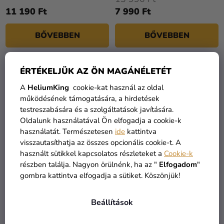
11 190 Ft
7 990 Ft
BŐVEBBEN
BŐVEBBEN
ÉRTÉKELJÜK AZ ÖN MAGÁNÉLETÉT
KIÁRUSÍTÁS
TOP
A
HeliumKing
cookie-kat használ az oldal
működésének támogatására, a hirdetések
testreszabására és a szolgáltatások javítására.
Oldalunk használatával Ön elfogadja a cookie-k
használatát. Természetesen
ide
kattintva
visszautasíthatja az összes opcionális cookie-t. A
használt sütikkel kapcsolatos részleteket a
Cookie-k
részben találja. Nagyon örülnénk, ha az "
Elfogadom
"
gombra kattintva elfogadja a sütiket. Köszönjük!
Gyermek deluxe jelmez -
Gyerek köpeny -
Elza (Jégvarázs)
Hermione Granger
19 390 Ft
Beállítások
11 990 Ft-tól
7 453 Ft-tól