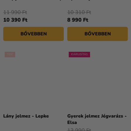
átlagos
értékelése
11 990 Ft
10 310 Ft
5-
10 390 Ft
8 990 Ft
ből
4,1
BŐVEBBEN
BŐVEBBEN
csillag.
TOP
KIÁRUSÍTÁS
Lány jelmez - Lepke
Gyerek jelmez Jégvarázs -
Elsa
13 990 Ft