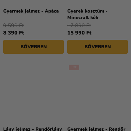
Gyermek jelmez - Apáca
Gyerek kosztüm -
Minecraft kék
9 590 Ft
17 890 Ft
8 390 Ft
15 990 Ft
BŐVEBBEN
BŐVEBBEN
TOP
A
termék
Lány jelmez - Rendőrlány
Gyermek jelmez - Rendőr