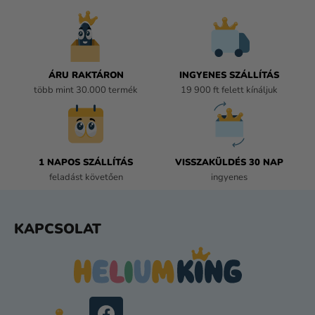
R
Á
N
Y
Í
ÁRU RAKTÁRON
INGYENES SZÁLLÍTÁS
T
több mint 30.000 termék
19 900 ft felett kínáljuk
Á
S
E
L
E
1 NAPOS SZÁLLÍTÁS
VISSZAKÜLDÉS 30 NAP
M
feladást követően
ingyenes
E
I
L
KAPCSOLAT
Á
B
L
É
C