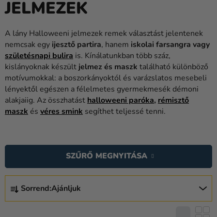
JELMEZEK
Lufik
Esküvő
A lány Halloweeni jelmezek remek választást jelentenek
nemcsak egy
ijesztő partira
, hanem
iskolai farsangra vagy
Party
születésnapi bulira
is. Kínálatunkban több száz,
Dekoráció
kislányoknak készült
jelmez és maszk
található különböző
és
motívumokkal: a boszorkányoktól és varázslatos mesebeli
kiegészítők
lényektől egészen a félelmetes gyermekmesék démoni
alakjaiig. Az összhatást
halloweeni paróka
,
rémisztő
Jelmezek
maszk
és
véres smink
segíthet teljessé tenni.
Ruházat
T
Sütés
E
SZŰRŐ MEGNYITÁSA
R
Újdonság
M
T
Ajándékok
É
Sorrend:
Ajánljuk
E
K
R
Ünnepek
E