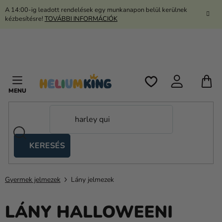
Ugrás
A 14:00-ig leadott rendelések egy munkanapon belül kerülnek
a
kézbesítésre!
TOVÁBBI INFORMÁCIÓK
fő
tartalomhoz
K
KERESÉS
Ollós
sátrak
Gyermek jelmezek
Lány jelmezek
Kanekalon
Hélium
LÁNY HALLOWEENI
és