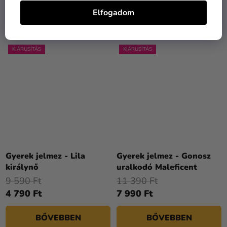
Elfogadom
BŐVEBBEN
BŐVEBBEN
KIÁRUSÍTÁS
KIÁRUSÍTÁS
Gyerek jelmez - Lila
Gyerek jelmez - Gonosz
királynő
uralkodó Maleficent
9 590 Ft
11 390 Ft
4 790 Ft
7 990 Ft
BŐVEBBEN
BŐVEBBEN