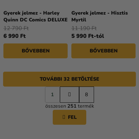
Gyerek jelmez - Harley
Gyerek jelmez - Hisztis
Quinn DC Comics DELUXE
Myrtil
12 790 Ft
11 190 Ft
6 990 Ft
5 990 Ft-tól
BŐVEBBEN
BŐVEBBEN
TOVÁBBI 32 BETÖLTÉSE
L
1
a
8
L
p
összesen
251
termék
o
I
z
S
FEL
á
T
s
A
I