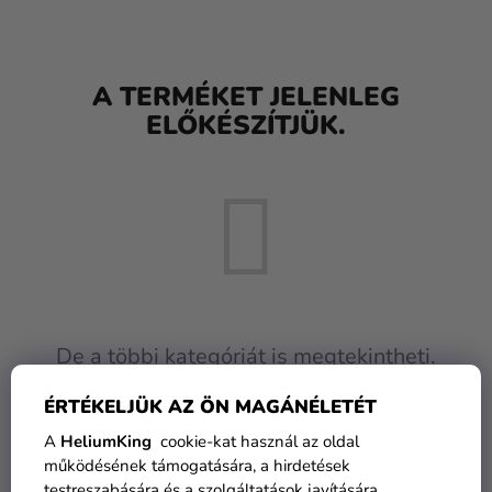
Lufik
Esküvő
A TERMÉKET JELENLEG
Party
ELŐKÉSZÍTJÜK.
Dekoráció
és
kiegészítők
Jelmezek
Ruházat
Sütés
De a többi kategóriát is megtekintheti.
Újdonság
ÉRTÉKELJÜK AZ ÖN MAGÁNÉLETÉT
Ajándékok
VÁSÁRLÁS FOLYTATÁSA
A
HeliumKing
cookie-kat használ az oldal
Ünnepek
működésének támogatására, a hirdetések
testreszabására és a szolgáltatások javítására.