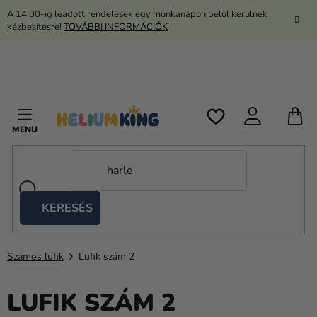
Ugrás
A 14:00-ig leadott rendelések egy munkanapon belül kerülnek
a
kézbesítésre!
TOVÁBBI INFORMÁCIÓK
fő
tartalomhoz
K
KERESÉS
Ollós
sátrak
Számos lufik
Lufik szám 2
Kanekalon
Hélium
LUFIK SZÁM 2
és