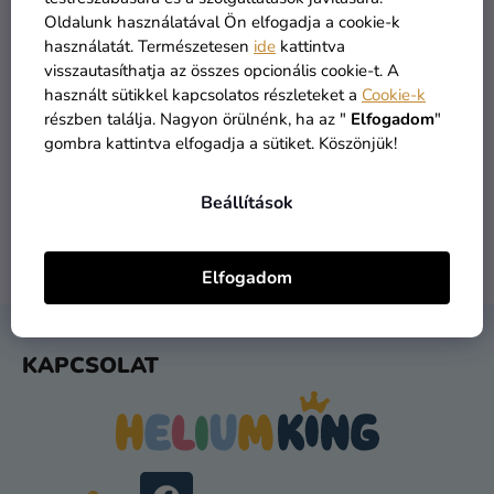
Kreatív
Oldalunk használatával Ön elfogadja a cookie-k
kellékek
használatát. Természetesen
ide
kattintva
visszautasíthatja az összes opcionális cookie-t. A
Témák
használt sütikkel kapcsolatos részleteket a
Cookie-k
részben találja. Nagyon örülnénk, ha az "
Elfogadom
"
ÁRU RAKTÁRON
INGYENES SZÁLLÍTÁS
Személyre
gombra kattintva elfogadja a sütiket. Köszönjük!
több mint 30.000 termék
19 900 ft felett kínáljuk
szabott
termékek
Beállítások
Kiárusítás
1 NAPOS SZÁLLÍTÁS
VISSZAKÜLDÉS 30 NAP
Rólunk
Elfogadom
feladást követően
ingyenes
Kapcsolat
L
KAPCSOLAT
Á
B
L
É
C