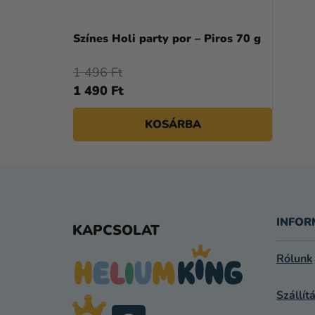
Színes Holi party por – Piros 70 g
1 496 Ft
1 490 Ft
KOSÁRBA
L
I
L
S
T
Á
INFOR
KAPCSOLAT
A
I
B
Rólunk
R
L
Á
N
Szállít
É
Y