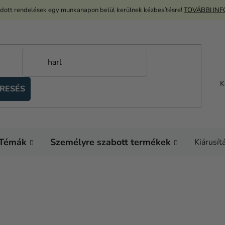
adott rendelések egy munkanapon belül kerülnek kézbesítésre!
TOVÁBBI IN
K
RESÉS
Témák
Személyre szabott termékek
Kiárusít