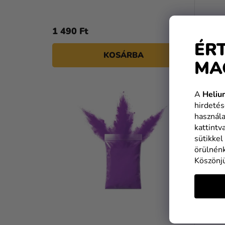
1 490 Ft
ÉR
KOSÁRBA
MA
A
Heliu
hirdetés
használa
kattintv
sütikkel
örülnénk
Köszönj