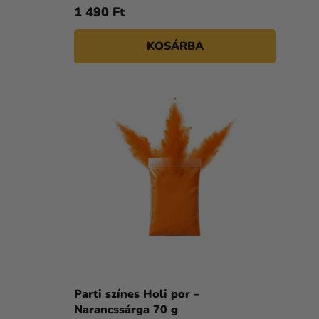
S
1 490 Ft
T
KOSÁRBA
Á
J
A
Parti színes Holi por –
Narancssárga 70 g