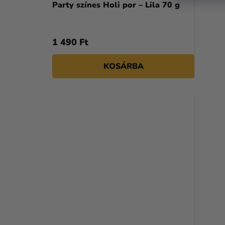
Party színes Holi por – Lila 70 g
1 490 Ft
KOSÁRBA