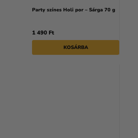
Party színes Holi por – Sárga 70 g
1 490 Ft
KOSÁRBA