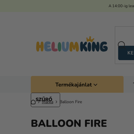
Ugrás
A 14:00-ig le
a
fő
tartalomhoz
KE
Termékajánlat
Kezdőlap
Márka
Balloon Fire
BALLOON FIRE