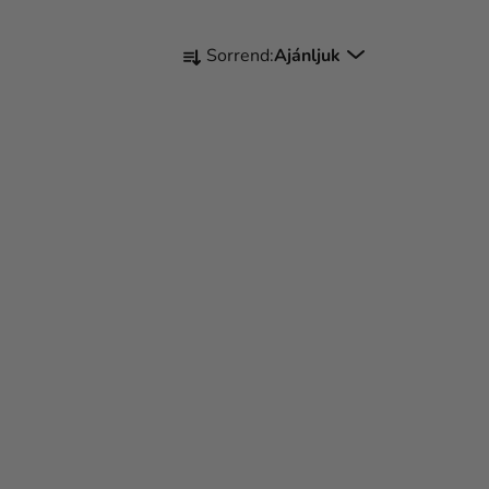
T
Sorrend:
Ajánljuk
E
R
M
É
K
E
K
R
E
N
D