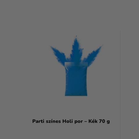
T
E
R
M
É
K
E
K
L
Parti színes Holi por – Kék 70 g
I