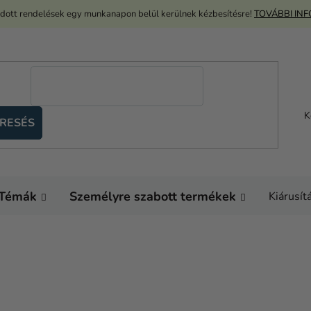
adott rendelések egy munkanapon belül kerülnek kézbesítésre!
TOVÁBBI IN
K
RESÉS
Témák
Személyre szabott termékek
Kiárusít