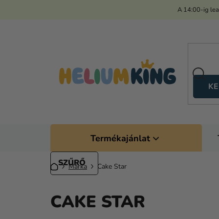
Ugrás
A 14:00-ig le
a
fő
tartalomhoz
KE
Termékajánlat
Kezdőlap
Márka
Cake Star
CAKE STAR