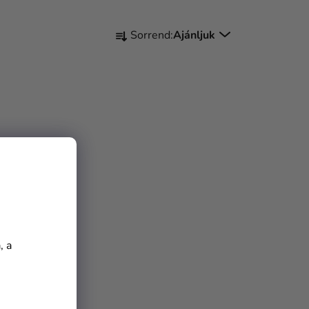
T
Sorrend:
Ajánljuk
E
R
M
É
K
E
K
R
E
, a
N
D