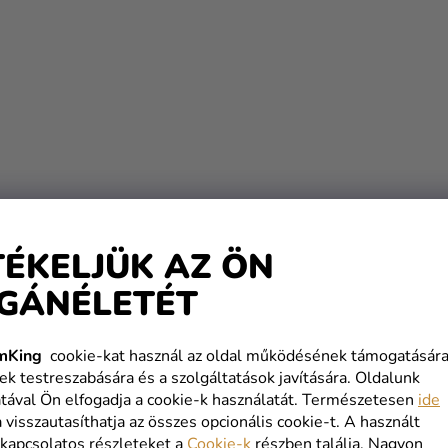
TÉKELJÜK AZ ÖN
GÁNÉLETÉT
mKing
cookie-kat használ az oldal működésének támogatására
ek testreszabására és a szolgáltatások javítására. Oldalunk
tával Ön elfogadja a cookie-k használatát. Természetesen
ide
a visszautasíthatja az összes opcionális cookie-t. A használt
 kapcsolatos részleteket a
Cookie-k
részben találja. Nagyon