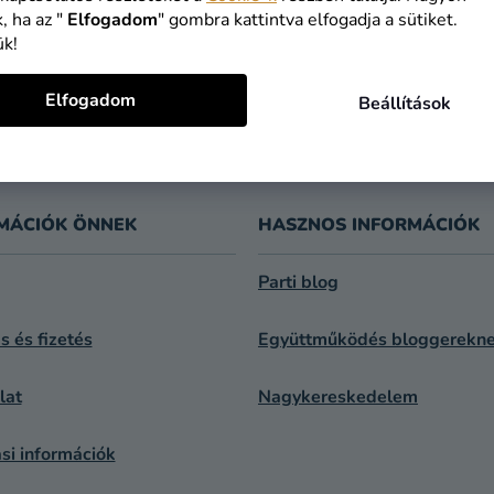
, ha az "
Elfogadom
" gombra kattintva elfogadja a sütiket.
ük!
Elfogadom
Beállítások
MÁCIÓK ÖNNEK
HASZNOS INFORMÁCIÓK
Parti blog
ás és fizetés
Együttműködés bloggerekn
lat
Nagykereskedelem
si információk