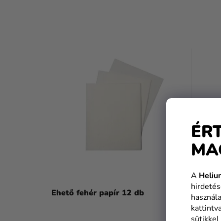
T
E
R
M
É
ÉR
K
MA
E
K
A
Heliu
hirdetés
L
Ehető fehér papír 12 db
használa
I
kattintv
sütikkel