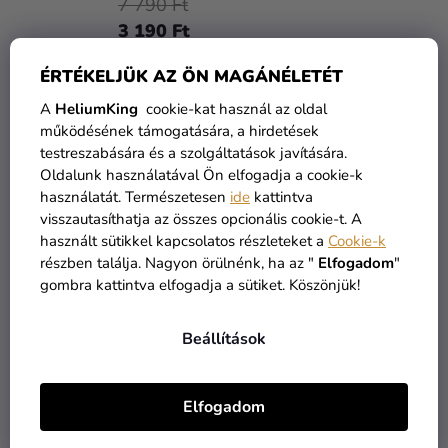
Z
Lamplighter
7 790 Ft
T
Kreatív
É
3 190 Ft
kellékek
Á
S
J
E
ÉRTÉKELJÜK AZ ÖN MAGÁNÉLETÉT
Témák
KOSÁRBA
A
A
HeliumKing
cookie-kat használ az oldal
Személyre
működésének támogatására, a hirdetések
szabott
KIÁRUSÍTÁS
testreszabására és a szolgáltatások javítására.
termékek
Oldalunk használatával Ön elfogadja a cookie-k
használatát. Természetesen
ide
kattintva
Kiárusítás
visszautasíthatja az összes opcionális cookie-t. A
használt sütikkel kapcsolatos részleteket a
Cookie-k
Rólunk
részben találja. Nagyon örülnénk, ha az "
Elfogadom
"
Kapcsolat
gombra kattintva elfogadja a sütiket. Köszönjük!
Beállítások
Funko POP Marvel figura
Black Widow -
Taskmaster Shield
Elfogadom
7 790 Ft
3 190 Ft