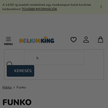
Ugrás
A 14:00-ig leadott rendelések egy munkanapon belül kerülnek
a
kézbesítésre!
TOVÁBBI INFORMÁCIÓK
fő
tartalomhoz
K
KERESÉS
Ollós
sátrak
Márka
Funko
Kanekalon
FUNKO
Hélium
és