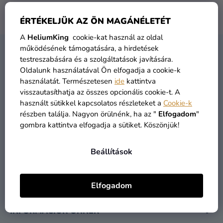
Lufik
ÉRTÉKELJÜK AZ ÖN MAGÁNÉLETÉT
A márka
Kaiser
semmilyen terméke nem található...
Esküvő
A
HeliumKing
cookie-kat használ az oldal
Party
működésének támogatására, a hirdetések
L
testreszabására és a szolgáltatások javítására.
KAPCSOLAT
Á
Dekoráció
Oldalunk használatával Ön elfogadja a cookie-k
B
és
használatát. Természetesen
ide
kattintva
L
kiegészítők
visszautasíthatja az összes opcionális cookie-t. A
É
használt sütikkel kapcsolatos részleteket a
Cookie-k
Jelmezek
részben találja. Nagyon örülnénk, ha az "
Elfogadom
"
C
gombra kattintva elfogadja a sütiket. Köszönjük!
Ruházat
info
@
heliumking.hu
Sütés
Beállítások
Újdonság
Elfogadom
Ajándékok
Ünnepek
INFORMÁCIÓK ÖNNEK