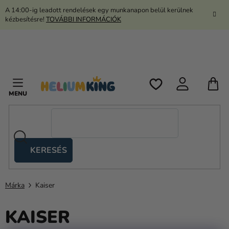
Ugrás
A 14:00-ig leadott rendelések egy munkanapon belül kerülnek
a
kézbesítésre!
TOVÁBBI INFORMÁCIÓK
fő
tartalomhoz
K
KERESÉS
Ollós
sátrak
Márka
Kaiser
Kanekalon
KAISER
Hélium
és