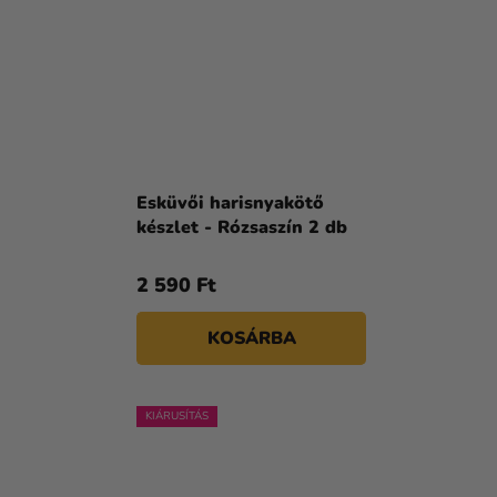
Esküvői harisnyakötő
készlet - Rózsaszín 2 db
2 590 Ft
KOSÁRBA
KIÁRUSÍTÁS