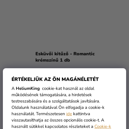
Esküvői kitűző - Romantic
krémszínű 1 db
1 490 Ft
ÉRTÉKELJÜK AZ ÖN MAGÁNÉLETÉT
A
HeliumKing
cookie-kat használ az oldal
KOSÁRBA
működésének támogatására, a hirdetések
testreszabására és a szolgáltatások javítására.
Oldalunk használatával Ön elfogadja a cookie-k
KIÁRUSÍTÁS
használatát. Természetesen
ide
kattintva
visszautasíthatja az összes opcionális cookie-t. A
használt sütikkel kapcsolatos részleteket a
Cookie-k