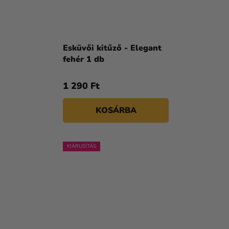
Esküvői kitűző - Elegant
fehér 1 db
1 290 Ft
KOSÁRBA
KIÁRUSÍTÁS