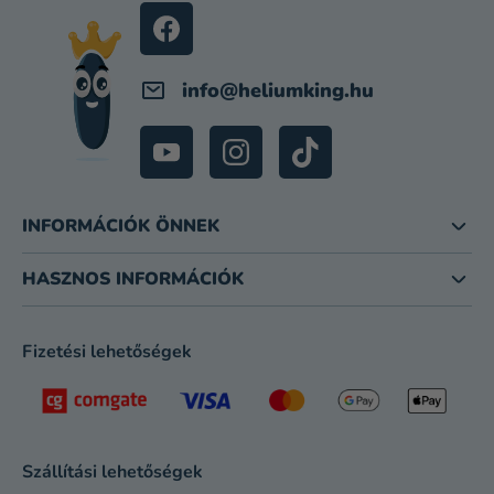
E
C
M
E
I
info
@
heliumking.hu
INFORMÁCIÓK ÖNNEK
HASZNOS INFORMÁCIÓK
Fizetési lehetőségek
Szállítási lehetőségek