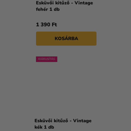
Esküvői kitűző - Vintage
fehér 1 db
1 390 Ft
KOSÁRBA
KIÁRUSÍTÁS
Esküvői kitűző - Vintage
kék 1 db