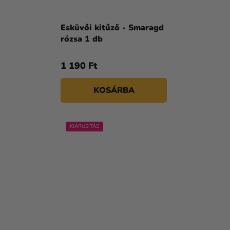
Esküvői kitűző - Smaragd
rózsa 1 db
1 190 Ft
KOSÁRBA
KIÁRUSÍTÁS