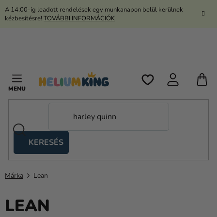
Ugrás
A 14:00-ig leadott rendelések egy munkanapon belül kerülnek
a
kézbesítésre!
TOVÁBBI INFORMÁCIÓK
fő
tartalomhoz
K
KERESÉS
Ollós
sátrak
Márka
Lean
Kanekalon
LEAN
Hélium
és