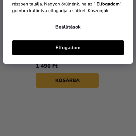
részben találja. Nagyon örülnénk, ha az "
Elfogadom
"
gombra kattintva elfogadja a sütiket. Köszönjük!
Beállítások
Esküvői kitűző - Romantic
Elfogadom
piros 1 db
1 490 Ft
KOSÁRBA