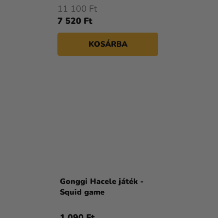
11 100 Ft
7 520 Ft
KOSÁRBA
Gonggi Hacele játék -
Squid game
1 090 Ft