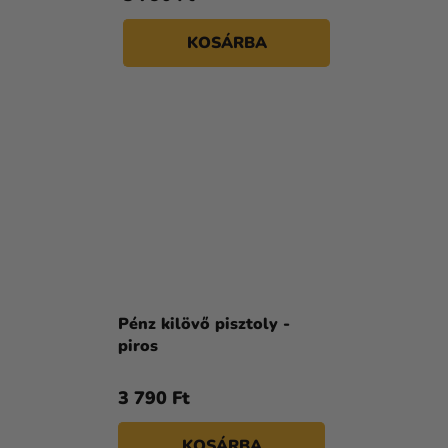
KOSÁRBA
Pénz kilövő pisztoly -
piros
3 790 Ft
KOSÁRBA