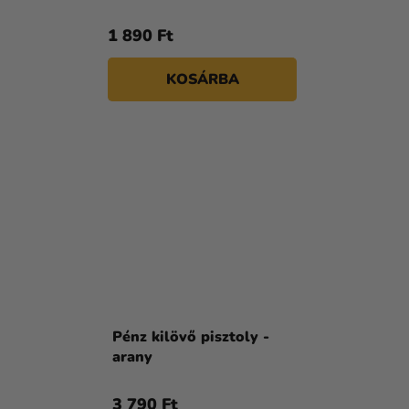
1 890 Ft
KOSÁRBA
Pénz kilövő pisztoly -
arany
3 790 Ft