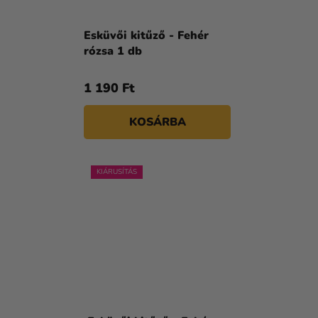
Esküvői kitűző - Fehér
rózsa 1 db
1 190 Ft
KOSÁRBA
KIÁRUSÍTÁS