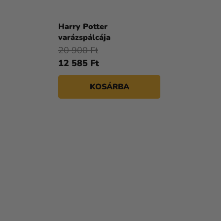
A
termék
Harry Potter
átlagos
varázspálcája
értékelése
20 900 Ft
5-
12 585 Ft
ből
5,0
KOSÁRBA
csillag.