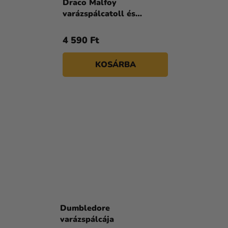
Draco Malfoy
varázspálcatoll és
könyvjelző
4 590 Ft
KOSÁRBA
Dumbledore
varázspálcája