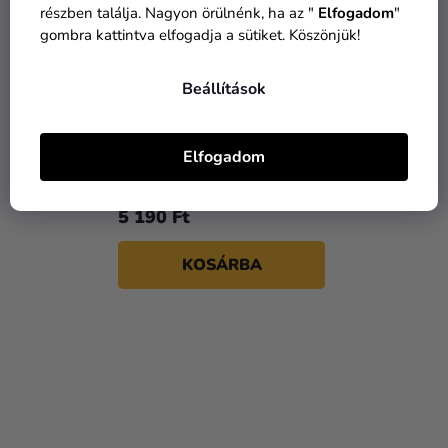
részben találja. Nagyon örülnénk, ha az "
Elfogadom
"
gombra kattintva elfogadja a sütiket. Köszönjük!
Beállítások
Griffendél könyvjelző
Elfogadom
6 300 Ft
5 190 Ft
KOSÁRBA