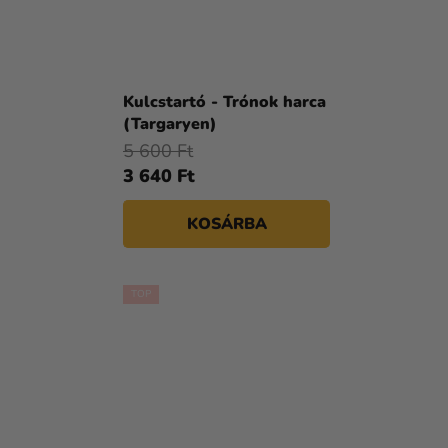
Kulcstartó - Trónok harca
(Targaryen)
5 600 Ft
3 640 Ft
KOSÁRBA
TOP