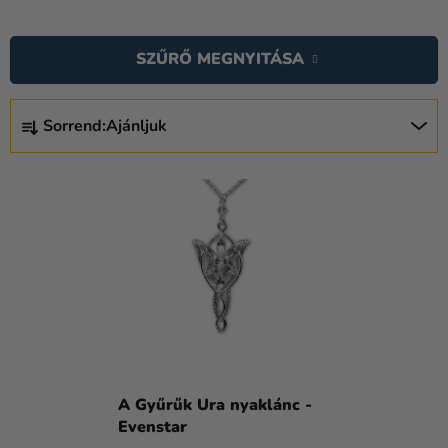
Lufik
Esküvő
SZŰRŐ MEGNYITÁSA
Party
T
Sorrend:
Ajánljuk
E
Dekoráció
és
R
T
kiegészítők
M
E
É
Jelmezek
R
K
M
Ruházat
E
É
K
Sütés
K
R
E
E
Újdonság
K
N
Ajándékok
L
D
A Gyűrűk Ura nyaklánc -
I
E
Ünnepek
Evenstar
S