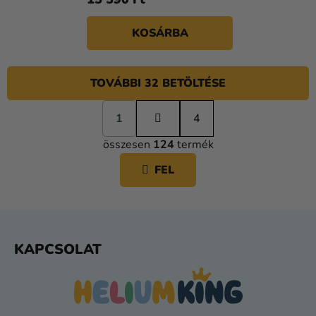
KOSÁRBA
L
TOVÁBBI 32 BETÖLTÉSE
I
S
L
T
1
a
4
p
A
összesen
124
termék
o
I
z
R
FEL
á
Á
s
N
Y
Í
L
T
KAPCSOLAT
Á
Á
B
S
L
E
L
É