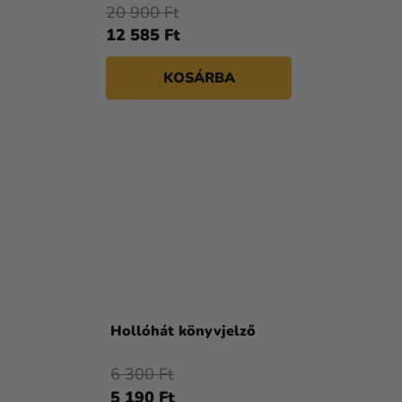
20 900 Ft
12 585 Ft
KOSÁRBA
Hollóhát könyvjelző
6 300 Ft
5 190 Ft