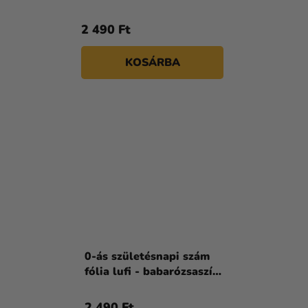
2 490 Ft
KOSÁRBA
0-ás születésnapi szám
fólia lufi - babarózsaszín
86cm
2 490 Ft