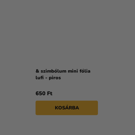
& szimbólum mini fólia
lufi - piros
650 Ft
KOSÁRBA