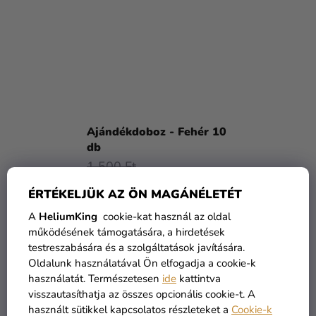
Ajándékdoboz - Fehér 10
db
1 500 Ft
1 470 Ft
ÉRTÉKELJÜK AZ ÖN MAGÁNÉLETÉT
A
HeliumKing
cookie-kat használ az oldal
KOSÁRBA
működésének támogatására, a hirdetések
testreszabására és a szolgáltatások javítására.
Oldalunk használatával Ön elfogadja a cookie-k
használatát. Természetesen
ide
kattintva
visszautasíthatja az összes opcionális cookie-t. A
használt sütikkel kapcsolatos részleteket a
Cookie-k