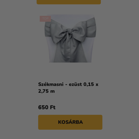
TOP
Székmasni - ezüst 0,15 x
2,75 m
650 Ft
KOSÁRBA