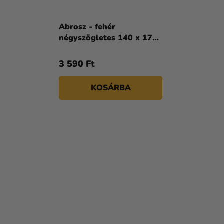
Abrosz - fehér
négyszögletes 140 x 170
cm
3 590 Ft
KOSÁRBA