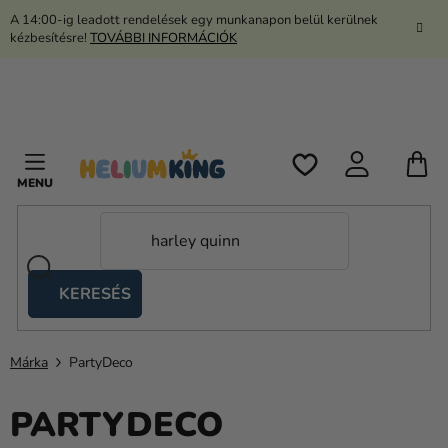
Ugrás
A 14:00-ig leadott rendelések egy munkanapon belül kerülnek
a
kézbesítésre!
TOVÁBBI INFORMÁCIÓK
fő
tartalomhoz
K
KERESÉS
Ollós
sátrak
Márka
PartyDeco
Kanekalon
PARTYDECO
Hélium
és