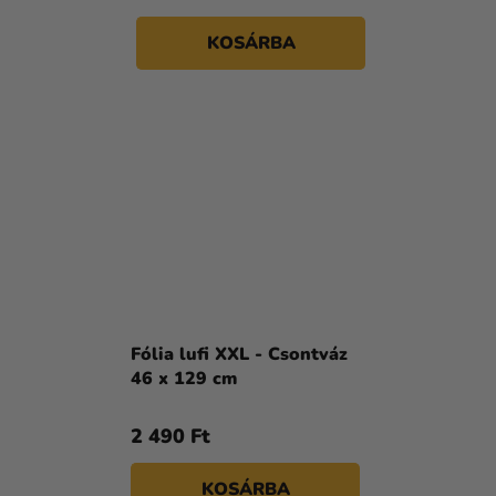
KOSÁRBA
Fólia lufi XXL - Csontváz
46 x 129 cm
2 490 Ft
KOSÁRBA