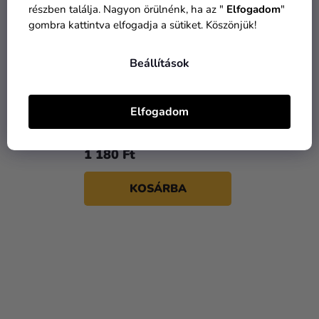
részben találja. Nagyon örülnénk, ha az "
Elfogadom
"
gombra kattintva elfogadja a sütiket. Köszönjük!
Beállítások
Ajándékdoboz - Kraft 10
Elfogadom
db
1 180 Ft
KOSÁRBA