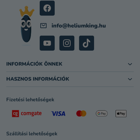
E
C
M
E
I
info
@
heliumking.hu
INFORMÁCIÓK ÖNNEK
HASZNOS INFORMÁCIÓK
Fizetési lehetőségek
Szállítási lehetőségek