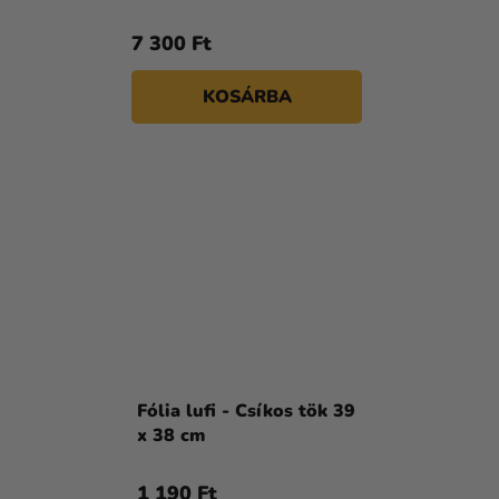
7 300 Ft
KOSÁRBA
Fólia lufi - Csíkos tök 39
x 38 cm
1 190 Ft