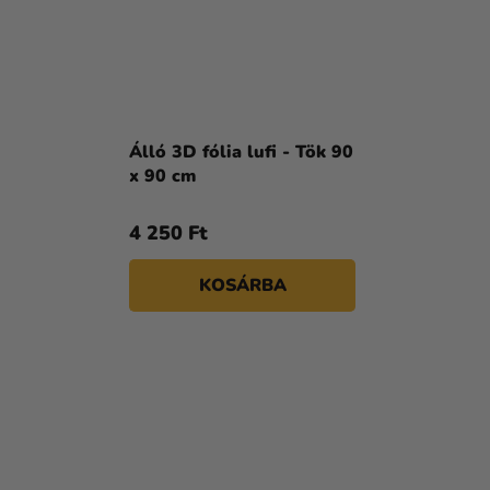
Álló 3D fólia lufi - Tök 90
x 90 cm
4 250 Ft
KOSÁRBA