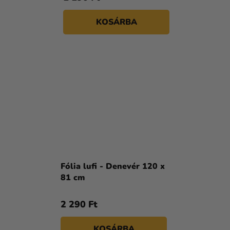
KOSÁRBA
Fólia lufi - Denevér 120 x
81 cm
2 290 Ft
KOSÁRBA