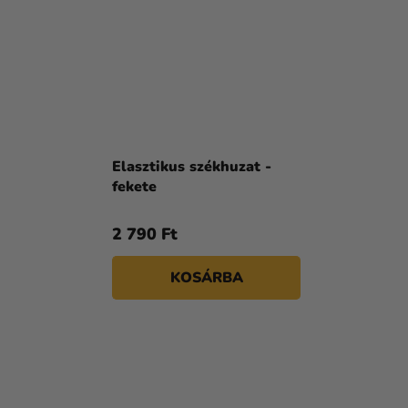
Elasztikus székhuzat -
fekete
2 790 Ft
KOSÁRBA