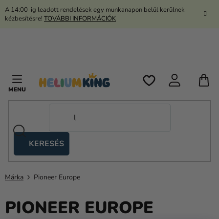
Ugrás
A 14:00-ig leadott rendelések egy munkanapon belül kerülnek
a
kézbesítésre!
TOVÁBBI INFORMÁCIÓK
fő
tartalomhoz
K
KERESÉS
Ollós
sátrak
Márka
Pioneer Europe
Kanekalon
PIONEER EUROPE
Hélium
és