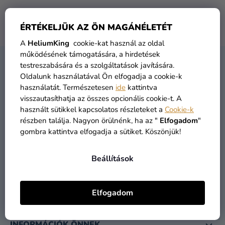
Lufik
A márka
Pioneer Europe
semmilyen terméke nem
Esküvő
ÉRTÉKELJÜK AZ ÖN MAGÁNÉLETÉT
található...
A
HeliumKing
cookie-kat használ az oldal
Party
működésének támogatására, a hirdetések
L
testreszabására és a szolgáltatások javítására.
Dekoráció
KAPCSOLAT
Á
Oldalunk használatával Ön elfogadja a cookie-k
és
használatát. Természetesen
ide
kattintva
B
kiegészítők
visszautasíthatja az összes opcionális cookie-t. A
L
használt sütikkel kapcsolatos részleteket a
Cookie-k
Jelmezek
É
részben találja. Nagyon örülnénk, ha az "
Elfogadom
"
C
Ruházat
gombra kattintva elfogadja a sütiket. Köszönjük!
Sütés
Beállítások
info
@
heliumking.hu
Újdonság
Ajándékok
Elfogadom
Ünnepek
INFORMÁCIÓK ÖNNEK