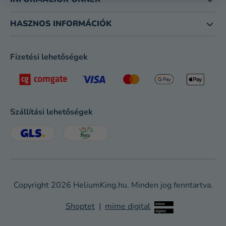
Kreatív
kellékek
HASZNOS INFORMÁCIÓK
Témák
Fizetési lehetőségek
Személyre
szabott
termékek
Kiárusítás
Szállítási lehetőségek
Rólunk
Kapcsolat
Copyright 2026
HeliumKing.hu
. Minden jog fenntartva.
Shoptet
|
mime digital