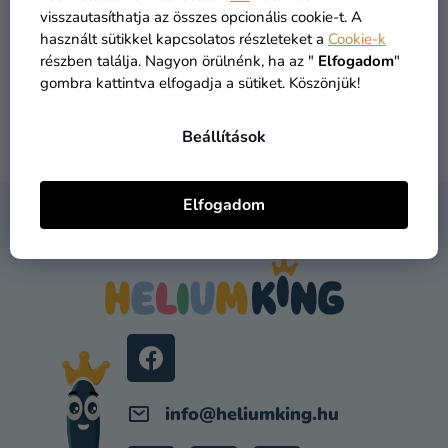
Z
T
Kreatív
visszautasíthatja az összes opcionális cookie-t. A
É
490 Ft
kellékek
Á
használt sütikkel kapcsolatos részleteket a
Cookie-k
S
részben találja. Nagyon örülnénk, ha az "
Elfogadom
"
J
E
Témák
KOSÁRBA
gombra kattintva elfogadja a sütiket. Köszönjük!
A
Személyre
L
Beállítások
összesen
1
termék
szabott
I
termékek
S
T
Elfogadom
Kiárusítás
L
A
KAPCSOLAT
Á
I
Rólunk
R
B
Kapcsolat
Á
L
N
É
Y
C
Í
T
Á
info
@
heliumking.hu
S
E