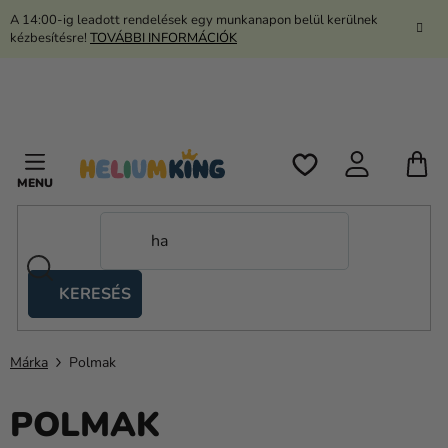
Ugrás
A 14:00-ig leadott rendelések egy munkanapon belül kerülnek
a
kézbesítésre!
TOVÁBBI INFORMÁCIÓK
fő
tartalomhoz
K
KERESÉS
Ollós
sátrak
Márka
Polmak
Kanekalon
POLMAK
Hélium
és