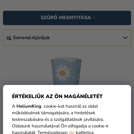
Lufik
Esküvő
SZŰRŐ MEGNYITÁSA
Party
T
Sorrend:
Ajánljuk
E
Dekoráció
és
R
T
kiegészítők
M
E
É
Jelmezek
R
K
M
Ruházat
E
É
K
Sütés
K
R
ÉRTÉKELJÜK AZ ÖN MAGÁNÉLETÉT
E
E
Újdonság
A
HeliumKing
cookie-kat használ az oldal
K
N
működésének támogatására, a hirdetések
Ajándékok
L
D
testreszabására és a szolgáltatások javítására.
Papír poharak - Kék
I
E
Ünnepek
Oldalunk használatával Ön elfogadja a cookie-k
margaréták 250 ml
S
használatát. Természetesen
ide
kattintva