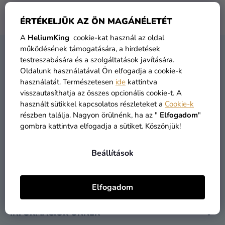
Lufik
ÉRTÉKELJÜK AZ ÖN MAGÁNÉLETÉT
A márka
Sonnentor
semmilyen terméke nem található...
Esküvő
A
HeliumKing
cookie-kat használ az oldal
Party
működésének támogatására, a hirdetések
L
testreszabására és a szolgáltatások javítására.
KAPCSOLAT
Á
Dekoráció
Oldalunk használatával Ön elfogadja a cookie-k
B
és
használatát. Természetesen
ide
kattintva
L
kiegészítők
visszautasíthatja az összes opcionális cookie-t. A
É
használt sütikkel kapcsolatos részleteket a
Cookie-k
Jelmezek
részben találja. Nagyon örülnénk, ha az "
Elfogadom
"
C
gombra kattintva elfogadja a sütiket. Köszönjük!
Ruházat
info
@
heliumking.hu
Sütés
Beállítások
Újdonság
Elfogadom
Ajándékok
Ünnepek
INFORMÁCIÓK ÖNNEK