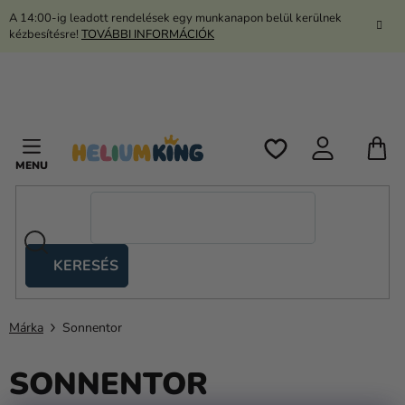
Ugrás
A 14:00-ig leadott rendelések egy munkanapon belül kerülnek
a
kézbesítésre!
TOVÁBBI INFORMÁCIÓK
fő
tartalomhoz
K
KERESÉS
Ollós
sátrak
Márka
Sonnentor
Kanekalon
SONNENTOR
Hélium
és