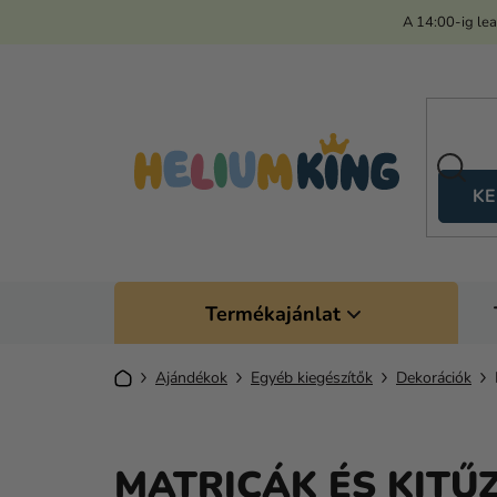
Ugrás
A 14:00-ig le
a
fő
tartalomhoz
KE
Termékajánlat
Kezdőlap
Ajándékok
Egyéb kiegészítők
Dekorációk
MATRICÁK ÉS KITŰ