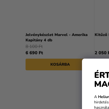
Jelvénykészlet Marvel - Amerika
Kapitány 4 db
8 100 Ft
6 690 Ft
2 050 
KOSÁRBA
ÉR
MA
A
Heliu
hirdetés
használa