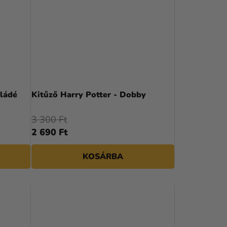
oládé
Kitűző Harry Potter - Dobby
3 300 Ft
2 690 Ft
KOSÁRBA