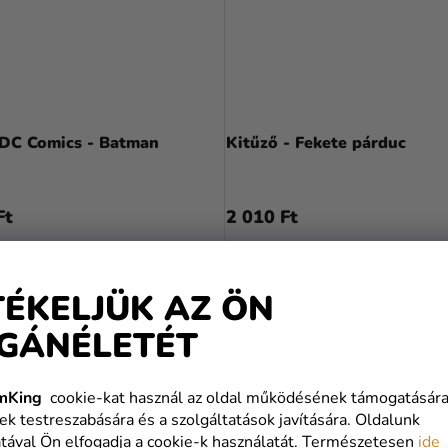
Kitűző DC Comics - Batman
Kitűző - Fekete párduc
Ft
2 010 Ft
KOSÁRBA
KOSÁRBA
TÉKELJÜK AZ ÖN
GÁNÉLETÉT
mKing
cookie-kat használ az oldal működésének támogatására
ek testreszabására és a szolgáltatások javítására. Oldalunk
tával Ön elfogadja a cookie-k használatát. Természetesen
ide