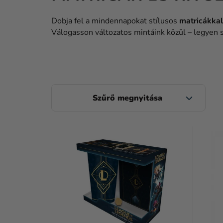
Dobja fel a mindennapokat stílusos
matricákkal
Válogasson változatos mintáink közül – legyen sz
O
L
D
T
A
E
L
R
S
M
Ó
É
P
K