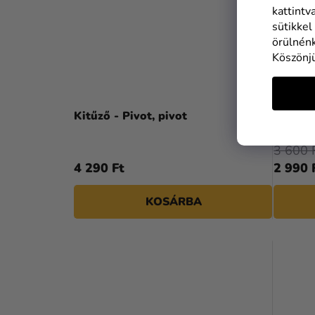
kattintv
sütikkel
örülnénk
Köszönj
Kitűző - Pivot, pivot
Kitűző 
3 600 
4 290 Ft
2 990 
KOSÁRBA