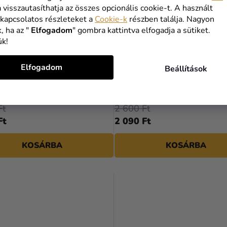
a visszautasíthatja az összes opcionális cookie-t. A használt
 kapcsolatos részleteket a
Cookie-k
részben találja. Nagyon
, ha az "
Elfogadom
" gombra kattintva elfogadja a sütiket.
ük!
Elfogadom
Beállítások
- Trónok harca
Kitűző DC Comics - Joker
Ft
2 600 Ft
Ft
2 090 Ft
KOSÁRBA
KOSÁRBA