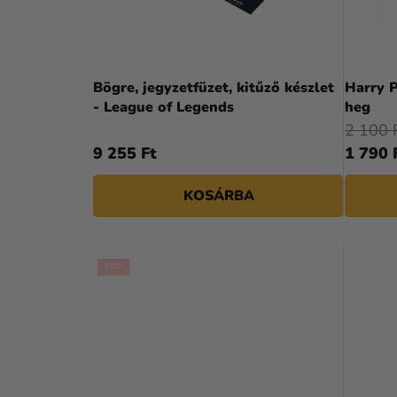
A
E
N
K
E
L
Bögre, jegyzetfüzet, kitűző készlet
Harry P
L
- League of Legends
heg
I
2 100 
S
9 255 Ft
1 790 
T
KOSÁRBA
Á
J
A
TOP