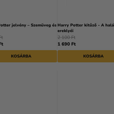
otter jelvény – Szemüveg és
Harry Potter kitűző - A halá
ereklyéi
Ft
2 100 Ft
Ft
1 690 Ft
KOSÁRBA
KOSÁRBA