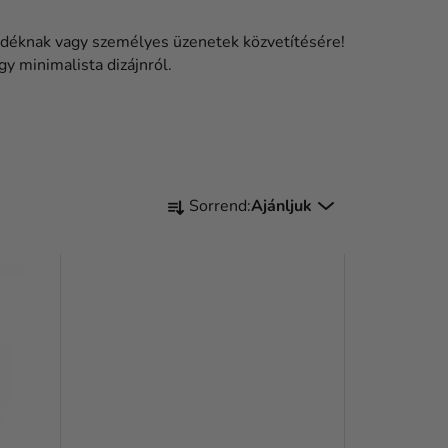
ndéknak vagy személyes üzenetek közvetítésére!
gy minimalista dizájnról.
T
Sorrend:
Ajánljuk
E
R
M
É
K
E
K