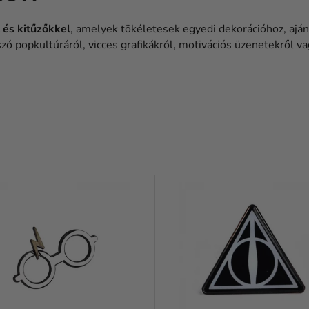
 és kitűzőkkel
, amelyek tökéletesek egyedi dekorációhoz, ajá
ó popkultúráról, vicces grafikákról, motivációs üzenetekről va