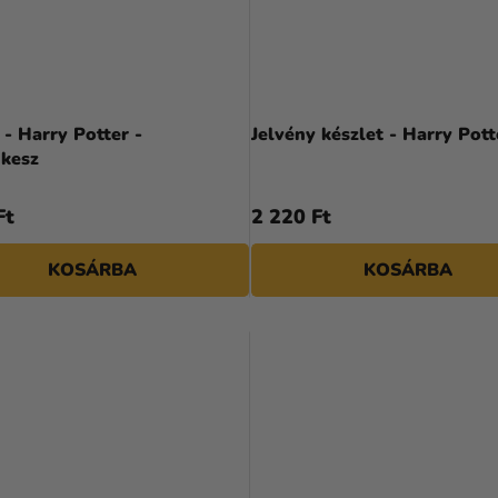
 - Harry Potter -
Jelvény készlet - Harry Pott
ikesz
Ft
2 220 Ft
KOSÁRBA
KOSÁRBA