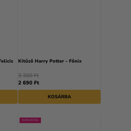
elicis
Kitűző Harry Potter - Főnix
3 300 Ft
2 690 Ft
KOSÁRBA
KIÁRUSÍTÁS