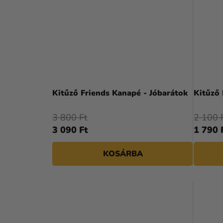
Kitűző Friends Kanapé - Jóbarátok
Kitűző 
3 800 Ft
2 100 
3 090 Ft
1 790 
KOSÁRBA