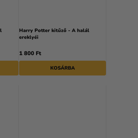
R
E
N
l
Harry Potter kitűző - A halál
ereklyéi
D
E
1 800 Ft
Z
KOSÁRBA
É
S
E