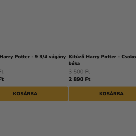
Harry Potter - 9 3/4 vágány
Kitűző Harry Potter - Csok
béka
Ft
3 500 Ft
Ft
2 890 Ft
KOSÁRBA
KOSÁRBA