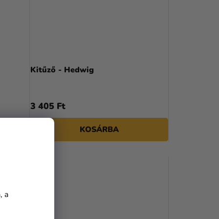
Kitűző - Hedwig
3 405 Ft
KOSÁRBA
, a