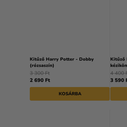
Kitűző Harry Potter - Dobby
Kitűző 
(rózsaszín)
kézikö
3 300 Ft
4 400 
2 690 Ft
3 590 
KOSÁRBA