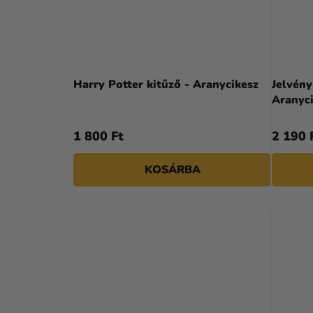
Harry Potter kitűző - Aranycikesz
Jelvény
Aranyc
1 800 Ft
2 190 
KOSÁRBA