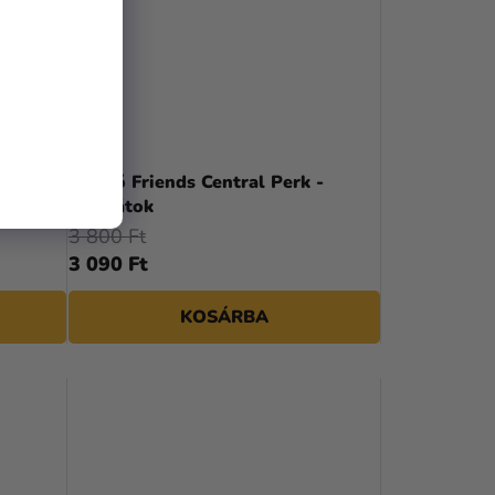
Kitűző Friends Central Perk -
Jóbarátok
3 800 Ft
3 090 Ft
KOSÁRBA