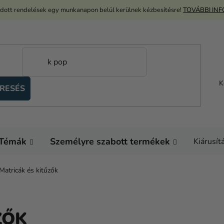
adott rendelések egy munkanapon belül kerülnek kézbesítésre!
TOVÁBBI IN
K
RESÉS
Témák
Személyre szabott termékek
Kiárusít
Matricák és kitűzők
ZŐK