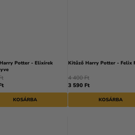
Harry Potter - Elixírek
Kitűző Harry Potter - Felix F
nyve
Ft
4 400 Ft
Ft
3 590 Ft
KOSÁRBA
KOSÁRBA