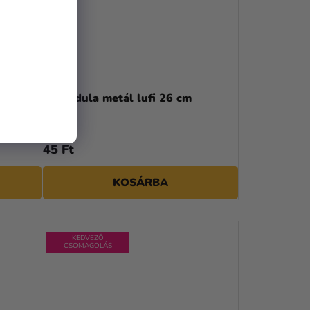
Levendula metál lufi 26 cm
45 Ft
KOSÁRBA
KEDVEZŐ
CSOMAGOLÁS