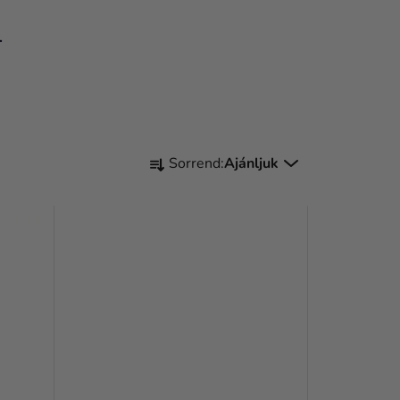
.
T
Sorrend:
Ajánljuk
E
R
M
É
K
E
K