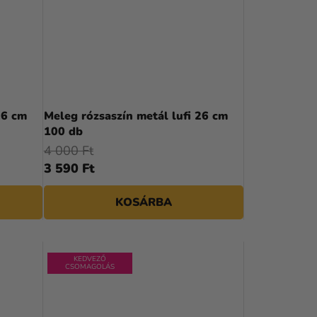
26 cm
Meleg rózsaszín metál lufi 26 cm
100 db
4 000 Ft
3 590 Ft
KOSÁRBA
KEDVEZŐ
CSOMAGOLÁS