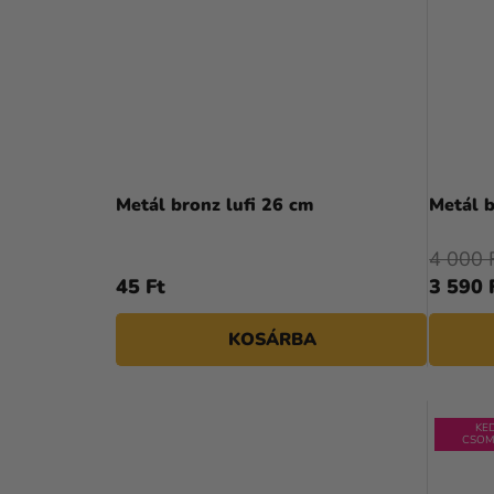
Metál bronz lufi 26 cm
Metál b
4 000 
45 Ft
3 590 
KOSÁRBA
KE
CSOM