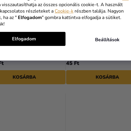
a visszautasíthatja az összes opcionális cookie-t. A használt
 kapcsolatos részleteket a
Cookie-k
részben találja. Nagyon
, ha az "
Elfogadom
" gombra kattintva elfogadja a sütiket.
ük!
Elfogadom
Beállítások
metál lufi 26 cm 100 db
Karibi kék metál lufi 26 cm
Ft
Ft
45 Ft
KOSÁRBA
KOSÁRBA