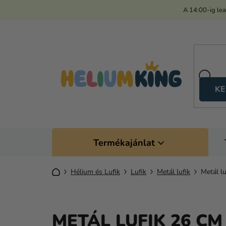
Ugrás
A 14:00-ig le
a
fő
tartalomhoz
KE
Termékajánlat
Kezdőlap
Hélium és Lufik
Lufik
Metál lufik
Metál l
METÁL LUFIK 26 CM