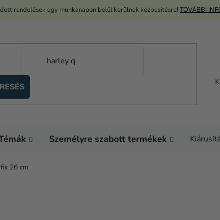
adott rendelések egy munkanapon belül kerülnek kézbesítésre!
TOVÁBBI IN
K
RESÉS
Témák
Személyre szabott termékek
Kiárusít
ufik 26 cm