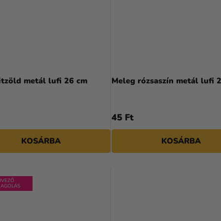
A
termék
tzöld metál lufi 26 cm
Meleg rózsaszín metál lufi 
átlagos
értékelése
5-
45 Ft
ből
4,0
KOSÁRBA
KOSÁRBA
csillag.
DVEZŐ
AGOLÁS