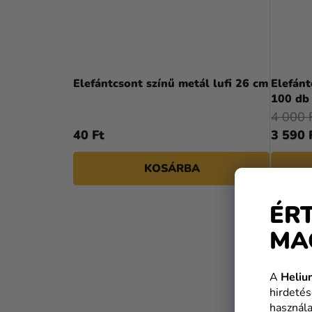
Elefántcsont színű metál lufi 26 cm
Elefánt
100 db
4 000 
40 Ft
3 590 
KOSÁRBA
ÉR
KE
MA
CSOM
A
Heliu
hirdetés
használa