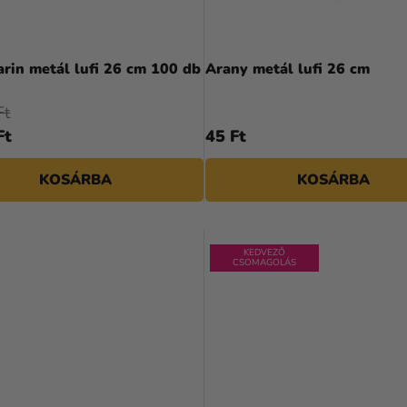
A
termék
rin metál lufi 26 cm 100 db
Arany metál lufi 26 cm
átlagos
értékelése
Ft
5-
Ft
45 Ft
ből
4,5
KOSÁRBA
KOSÁRBA
csillag.
KEDVEZŐ
CSOMAGOLÁS