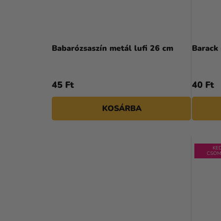
A
termék
Babarózsaszín metál lufi 26 cm
átlagos
értékelése
5-
45 Ft
40 Ft
ből
5,0
KOSÁRBA
csillag.
KE
CSOM