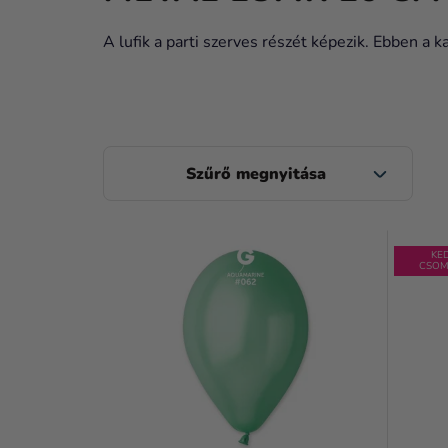
A lufik a parti szerves részét képezik. Ebben a k
O
L
D
T
A
KE
CSOM
E
L
R
S
M
Ó
É
P
K
A