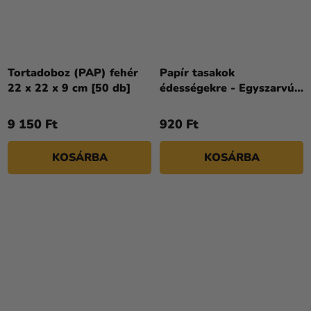
Tortadoboz (PAP) fehér
Papír tasakok
22 x 22 x 9 cm [50 db]
édességekre - Egyszarvú
6 db
9 150 Ft
920 Ft
KOSÁRBA
KOSÁRBA