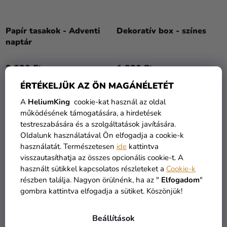
Papír tasakok - Adventi
Dekoratív box - színes
naptár
3 020 Ft
1 880 Ft
ÉRTÉKELJÜK AZ ÖN MAGÁNÉLETÉT
KOSÁRBA
KOSÁRBA
A
HeliumKing
cookie-kat használ az oldal
működésének támogatására, a hirdetések
testreszabására és a szolgáltatások javítására.
Oldalunk használatával Ön elfogadja a cookie-k
használatát. Természetesen
ide
kattintva
visszautasíthatja az összes opcionális cookie-t. A
használt sütikkel kapcsolatos részleteket a
Cookie-k
részben találja. Nagyon örülnénk, ha az "
Elfogadom
"
gombra kattintva elfogadja a sütiket. Köszönjük!
Beállítások