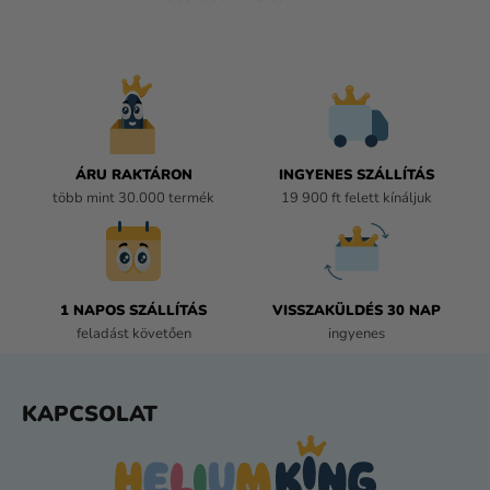
L
I
S
T
A
I
R
Á
ÁRU RAKTÁRON
INGYENES SZÁLLÍTÁS
N
több mint 30.000 termék
19 900 ft felett kínáljuk
Y
Í
T
Á
1 NAPOS SZÁLLÍTÁS
VISSZAKÜLDÉS 30 NAP
S
feladást követően
ingyenes
E
L
E
L
KAPCSOLAT
M
Á
E
B
I
L