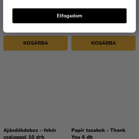
Dekoratív édesség box -
Dekoratív édesség box -
arany
kiwi
Elfogadom
315 Ft
315 Ft
KOSÁRBA
KOSÁRBA
Ajándékdoboz – fehér
Papír tasakok - Thank
szalaggal 10 drb
You 6 db