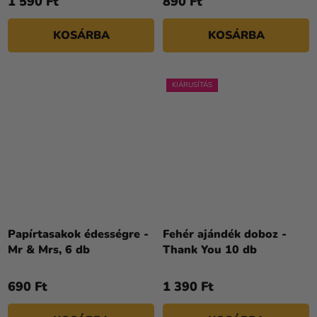
1 590 Ft
890 Ft
KOSÁRBA
KOSÁRBA
KIÁRUSÍTÁS
A
termék
Papírtasakok édességre -
Fehér ajándék doboz -
átlagos
Mr & Mrs, 6 db
Thank You 10 db
értékelése
5-
690 Ft
1 390 Ft
ből
4,0