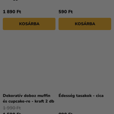
1 890 Ft
590 Ft
KOSÁRBA
KOSÁRBA
Dekoratív doboz muffin
Édesség tasakok - cica
és cupcake-re - kraft 2 db
1 990 Ft