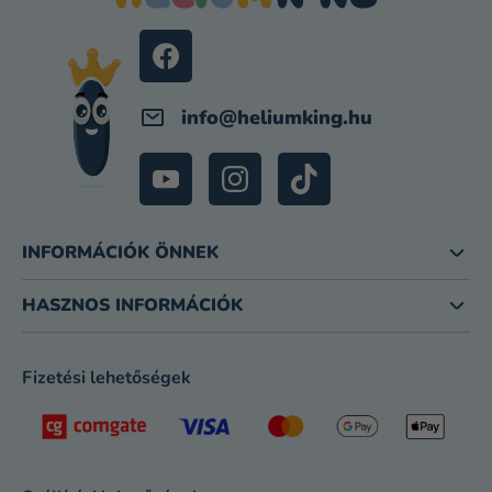
É
C
info
@
heliumking.hu
INFORMÁCIÓK ÖNNEK
HASZNOS INFORMÁCIÓK
Fizetési lehetőségek