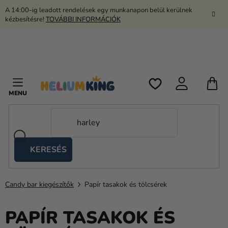
Ugrás
A 14:00-ig leadott rendelések egy munkanapon belül kerülnek
a
kézbesítésre!
TOVÁBBI INFORMÁCIÓK
fő
tartalomhoz
K
KERESÉS
Ollós
sátrak
Candy bar kiegészítők
Papír tasakok és tölcsérek
Kanekalon
Hélium
PAPÍR TASAKOK ÉS
és