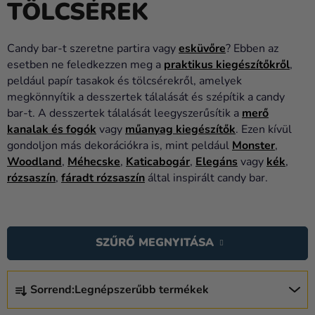
TÖLCSÉREK
Lufik
Esküvő
Candy bar-t szeretne partira vagy
esküvőre
? Ebben az
esetben ne feledkezzen meg a
praktikus kiegészítőkről
,
Party
peldául papír tasakok és tölcsérekről, amelyek
Dekoráció
megkönnyítik a desszertek tálalását és szépítik a candy
és
bar-t. A desszertek tálalását leegyszerűsítik a
merő
kiegészítők
kanalak és fogók
vagy
műanyag kiegészítők
. Ezen kívül
gondoljon más dekorációkra is, mint peldául
Monster
,
Jelmezek
Woodland
,
Méhecske
,
Katicabogár
,
Elegáns
vagy
kék
,
rózsaszín
,
fáradt rózsaszín
által inspirált candy bar.
Ruházat
Sütés
T
E
Újdonság
SZŰRŐ MEGNYITÁSA
R
Ajándékok
M
T
É
Sorrend:
Legnépszerűbb termékek
E
Ünnepek
K