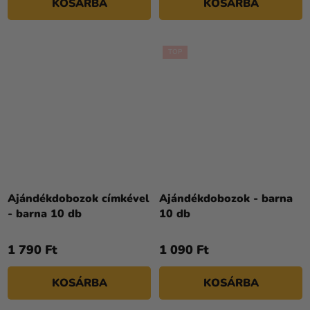
KOSÁRBA
KOSÁRBA
csillag.
TOP
Ajándékdobozok címkével
Ajándékdobozok - barna
- barna 10 db
10 db
1 790 Ft
1 090 Ft
KOSÁRBA
KOSÁRBA